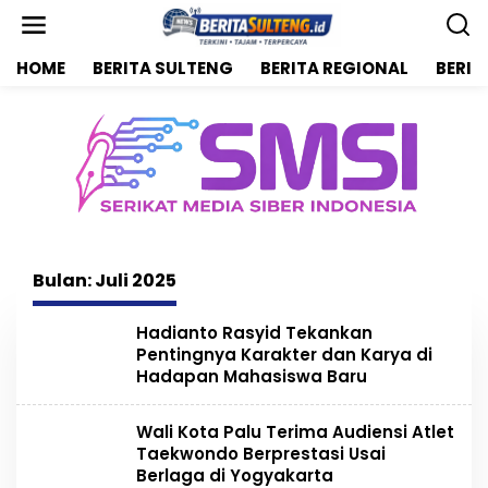
L
e
w
HOME
BERITA SULTENG
BERITA REGIONAL
BERIT
a
t
i
k
e
k
o
n
t
e
n
Bulan:
Juli 2025
Hadianto Rasyid Tekankan
Pentingnya Karakter dan Karya di
Hadapan Mahasiswa Baru
Wali Kota Palu Terima Audiensi Atlet
Taekwondo Berprestasi Usai
Berlaga di Yogyakarta