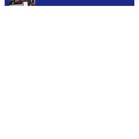
Penarikan Kendaraan Dipersoalkan ‎
Pos-pos Terbaru
Haul ke-5 Habib Saggaf, Gubernur Anwar Hafid Ajak
Teladani Warisan Ilmu dan Pendidikan
Gubernur Sulteng dan Dubes UEA Bahas Peluang
Investasi, Empat Sektor Jadi Prioritas
Masa Transisi Darurat Gempa Sigi Berakhir, Pemprov
Sulteng Fokus Percepatan Pemulihan
Azwar Anas Dorong DPRD Periksa Dugaan
Pelanggaran AMDAL di Wilayah Tambang PT CPM
‎WOM Finance Palu Diadukan Lagi ke OJK, Setelah
Dugaan Pelelangan Kini Penarikan Kendaraan
Dipersoalkan ‎