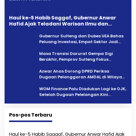
Haul ke-5 Habib Saggaf, Gubernur Anwar
Hafid Ajak Teladani Warisan Ilmu dan
Pendidikan
Gubernur Sulteng dan Dubes UEA Bahas
Peluang Investasi, Empat Sektor Jadi
Prioritas
Masa Transisi Darurat Gempa Sigi
Berakhir, Pemprov Sulteng Fokus
Percepatan Pemulihan
Azwar Anas Dorong DPRD Periksa
Dugaan Pelanggaran AMDAL di Wilayah
Tambang PT CPM
‎WOM Finance Palu Diadukan Lagi ke OJK,
Setelah Dugaan Pelelangan Kini
Penarikan Kendaraan Dipersoalkan ‎
Pos-pos Terbaru
Haul ke-5 Habib Saggaf, Gubernur Anwar Hafid Ajak