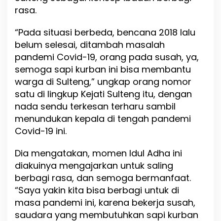
rasa.
I
D
1
“Pada situasi berbeda, bencana 2018 lalu
9
belum selesai, ditambah masalah
M
pandemi Covid-19, orang pada susah, ya,
a
r
semoga sapi kurban ini bisa membantu
i
warga di Sulteng,” ungkap orang nomor
B
satu di lingkup Kejati Sulteng itu, dengan
e
r
nada sendu terkesan terharu sambil
b
menundukan kepala di tengah pandemi
a
Covid-19 ini.
g
i
K
Dia mengatakan, momen Idul Adha ini
e
diakuinya mengajarkan untuk saling
S
berbagi rasa, dan semoga bermanfaat.
e
s
“Saya yakin kita bisa berbagi untuk di
a
masa pandemi ini, karena bekerja susah,
m
saudara yang membutuhkan sapi kurban
a