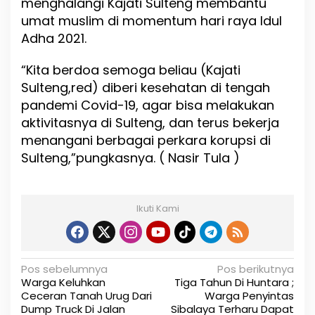
menghalangi Kajati Sulteng membantu
umat muslim di momentum hari raya Idul
Adha 2021.
“Kita berdoa semoga beliau (Kajati
Sulteng,red) diberi kesehatan di tengah
pandemi Covid-19, agar bisa melakukan
aktivitasnya di Sulteng, dan terus bekerja
menangani berbagai perkara korupsi di
Sulteng,”pungkasnya. ( Nasir Tula )
Ikuti Kami
N
Pos sebelumnya
Pos berikutnya
Warga Keluhkan
Tiga Tahun Di Huntara ;
a
Ceceran Tanah Urug Dari
Warga Penyintas
Dump Truck Di Jalan
Sibalaya Terharu Dapat