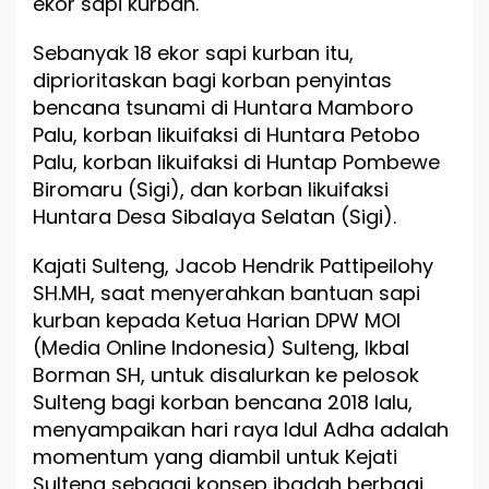
ekor sapi kurban.
i
S
Sebanyak 18 ekor sapi kurban itu,
u
l
diprioritaskan bagi korban penyintas
t
bencana tsunami di Huntara Mamboro
e
Palu, korban likuifaksi di Huntara Petobo
n
g
Palu, korban likuifaksi di Huntap Pombewe
;
Biromaru (Sigi), dan korban likuifaksi
M
Huntara Desa Sibalaya Selatan (Sigi).
a
s
a
Kajati Sulteng, Jacob Hendrik Pattipeilohy
P
SH.MH, saat menyerahkan bantuan sapi
a
kurban kepada Ketua Harian DPW MOI
n
d
(Media Online Indonesia) Sulteng, Ikbal
e
Borman SH, untuk disalurkan ke pelosok
m
Sulteng bagi korban bencana 2018 lalu,
i
k
menyampaikan hari raya Idul Adha adalah
C
momentum yang diambil untuk Kejati
O
Sulteng sebagai konsep ibadah berbagi
V