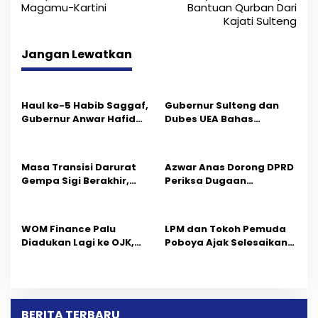
v
Magamu-Kartini
Bantuan Qurban Dari
i
Kajati Sulteng
g
Jangan Lewatkan
a
s
Haul ke-5 Habib Saggaf,
Gubernur Sulteng dan
i
Gubernur Anwar Hafid
Dubes UEA Bahas
Ajak Teladani Warisan
Peluang Investasi, Empat
p
Ilmu dan Pendidikan
Sektor Jadi Prioritas
o
Masa Transisi Darurat
Azwar Anas Dorong DPRD
Gempa Sigi Berakhir,
Periksa Dugaan
s
Pemprov Sulteng Fokus
Pelanggaran AMDAL di
Percepatan Pemulihan
Wilayah Tambang PT
CPM
‎WOM Finance Palu
LPM dan Tokoh Pemuda
Diadukan Lagi ke OJK,
Poboya Ajak Selesaikan
Setelah Dugaan
Perselisihan Dua Jurnalis
Pelelangan Kini
Melalui Mediasi Dan
Penarikan Kendaraan
Kekeluargaan
Dipersoalkan ‎
BERITA TERBARU