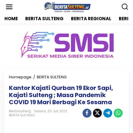
L
e
w
HOME
BERITA SULTENG
BERITA REGIONAL
BERIT
a
t
i
k
e
k
o
n
t
e
n
Homepage
/
BERITA SULTENG
K
a
Kantor Kajati Qurban 19 Ekor Sapi,
n
Kajati Sulteng ; Masa Pandemik
t
o
COVID 19 Mari Berbagi Ke Sesama
r
K
Beritasulteng
Selasa, 20 Juli 2021
BERITA SULTENG
a
j
a