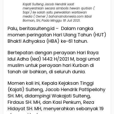
t
Kajati Sulteng Jacob Hendrik saat
i
menyerahkan secara simbolis hewan qurban (
Q
Sapi ) ke salah satu perwakilan wartawan
u
media ( Owner ) bahanaindonesia.com Ikbal
r
Borman, SH, Pada Minggu 18 Juli 2021.
b
Palu, beritasulteng.id – Dalam rangka
a
momen peringatan Hari Ulang Tahun (HUT)
n
1
Bhakti Adhyaksa (HBA) ke-61 tahun.
9
E
Bertepatan dengan perayaan Hari Raya
k
Idul Adha (Ied) 1442 H/2021 M, bagi umat
o
r
muslim untuk perayaan hari Kurban di
S
tanah air bahkan, di seluruh dunia.
a
p
Momen kali ini, Kepala Kejaksan Tinggi
i
,
(Kajati) Sulteng, Jacob Hendrik Pattipeilohy
K
SH. MH, didampingi Wakajati Sulteng,
a
Firdaus SH. MH, dan Kasi Penkum, Reza
j
a
Hidayat SH. MH, menyerahkan sebanyak 19
t