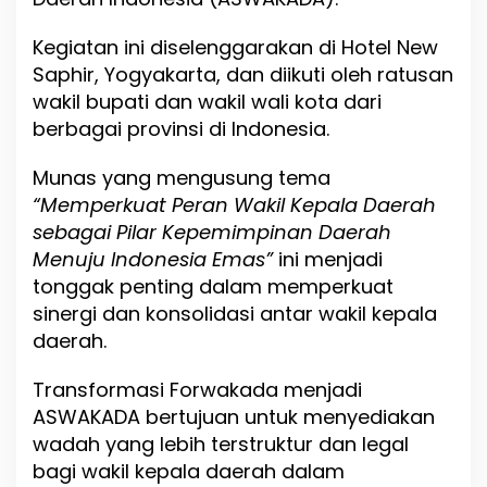
u
n
Kegiatan ini diselenggarakan di Hotel New
g
Saphir, Yogyakarta, dan diikuti oleh ratusan
S
i
wakil bupati dan wakil wali kota dari
n
berbagai provinsi di Indonesia.
e
r
Munas yang mengusung tema
g
i
“Memperkuat Peran Wakil Kepala Daerah
P
sebagai Pilar Kepemimpinan Daerah
e
Menuju Indonesia Emas”
ini menjadi
m
e
tonggak penting dalam memperkuat
r
sinergi dan konsolidasi antar wakil kepala
i
daerah.
n
t
a
Transformasi Forwakada menjadi
h
ASWAKADA bertujuan untuk menyediakan
a
wadah yang lebih terstruktur dan legal
n
D
bagi wakil kepala daerah dalam
a