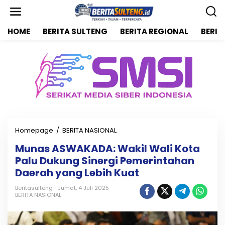
L
e
w
HOME
BERITA SULTENG
BERITA REGIONAL
BERIT
a
t
i
k
e
k
o
n
t
e
n
Homepage
/
BERITA NASIONAL
M
u
Munas ASWAKADA: Wakil Wali Kota
n
Palu Dukung Sinergi Pemerintahan
a
s
Daerah yang Lebih Kuat
A
S
Beritasulteng
Jumat, 4 Juli 2025
BERITA NASIONAL
W
A
K