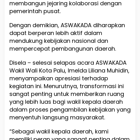
membangun jejaring kolaborasi dengan
e
pemerintah pusat.
r
a
h
Dengan demikian, ASWAKADA diharapkan
y
dapat berperan lebih aktif dalam
a
mendukung kebijakan nasional dan
n
g
mempercepat pembangunan daerah.
L
e
Disela – selesai selapas acara ASWAKADA
b
Wakil Wali Kota Palu, Imelda Liliana Muhidin,
i
h
menyampaikan apresiasi terhadap
K
kegiatan ini. Menurutnya, transformasi ini
u
sangat penting untuk memberikan ruang
a
t
yang lebih luas bagi wakil kepala daerah
dalam proses pengambilan kebijakan yang
menyentuh langsung masyarakat.
“Sebagai wakil kepala daerah, kami
memiliki peran yang sangat penting dalam