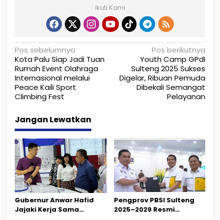
Ikuti Kami
N
Pos sebelumnya
Pos berikutnya
Kota Palu Siap Jadi Tuan
Youth Camp GPdI
a
Rumah Event Olahraga
Sulteng 2025 Sukses
Internasional melalui
Digelar, Ribuan Pemuda
v
Peace Kaili Sport
Dibekali Semangat
i
Climbing Fest
Pelayanan
g
Jangan Lewatkan
a
s
i
p
o
Gubernur Anwar Hafid
Pengprov PBSI Sulteng
Jajaki Kerja Sama
2025–2029 Resmi
s
Kesehatan dan Farmasi
Dilantik, Siap Perkuat