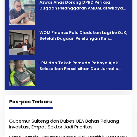
Azwar Anas Dorong DPRD Periksa
Dugaan Pelanggaran AMDAL di Wilayah
Tambang PT CPM
‎WOM Finance Palu Diadukan Lagi ke OJK,
Setelah Dugaan Pelelangan Kini
Penarikan Kendaraan Dipersoalkan ‎
LPM dan Tokoh Pemuda Poboya Ajak
Selesaikan Perselisihan Dua Jurnalis
Melalui Mediasi Dan Kekeluargaan
Pos-pos Terbaru
Gubernur Sulteng dan Dubes UEA Bahas Peluang
Investasi, Empat Sektor Jadi Prioritas