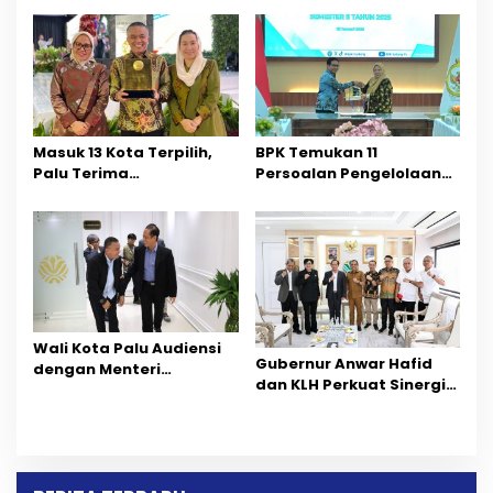
di Hainan, China
Pembinaan Atlet Daerah
Masuk 13 Kota Terpilih,
BPK Temukan 11
Palu Terima
Persoalan Pengelolaan
Penghargaan
Tambang
Pengelolaan Kebersihan
dari KLH
Wali Kota Palu Audiensi
Gubernur Anwar Hafid
dengan Menteri
dan KLH Perkuat Sinergi
Lingkungan Hidup, Bahas
Tertibkan Tambang
Penguatan Pengelolaan
Ilegal di Sulawesi Tengah
Sampah