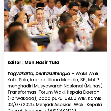
A
D
A
:
W
a
k
i
l
W
a
l
i
K
Editor ; Moh.Nasir Tula
o
t
Yogyakarta, beritasulteng.id –
Wakil Wali
a
Kota Palu, Imelda Liliana Muhidin, SE., M.A.P.,
P
a
menghadiri Musyawarah Nasional (Munas)
l
Transformasi Forum Wakil Kepala Daerah
u
(Forwakada), pada pukul 09.00 WIB, Kamis
D
03/07/2025. Menjadi Asosiasi Wakil Kepala
u
k
Daerah Indonesia (ASWAKADA).