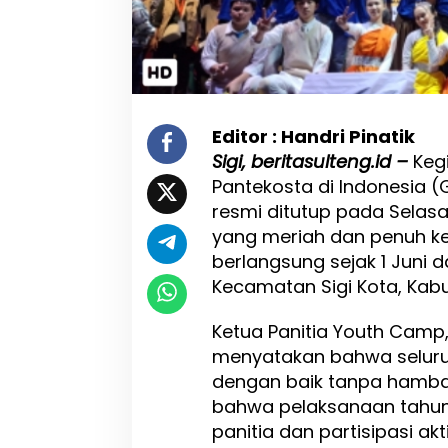
e
s
D
i
g
e
l
Editor : Handri Pinatik
a
Sigi, beritasulteng.id –
Keg
r
,
Pantekosta di Indonesia (
R
resmi ditutup pada Selasa
i
yang meriah dan penuh ke
b
u
berlangsung sejak 1 Juni 
a
Kecamatan Sigi Kota, Kabu
n
P
Ketua Panitia Youth Camp, 
e
m
menyatakan bahwa seluruh
u
dengan baik tanpa hambat
d
bahwa pelaksanaan tahun 
a
D
panitia dan partisipasi akt
i