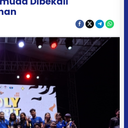
emuda Dibekali
nan