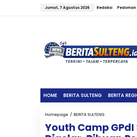
L
Jumat, 7 Agustus 2026
Redaksi
Pedoman 
e
w
a
t
i
k
e
k
o
n
t
e
n
HOME
BERITA SULTENG
BERITA REG
Homepage
/
BERITA SULTENG
Y
o
Youth Camp GPdI 
u
t