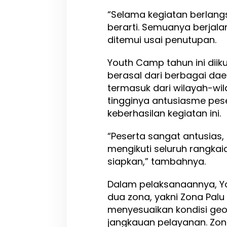
b
“Selama kegiatan berlang
e
berarti. Semuanya berjala
k
a
ditemui usai penutupan.
l
i
Youth Camp tahun ini diiku
S
berasal dari berbagai dae
e
m
termasuk dari wilayah-wila
a
tingginya antusiasme pese
n
keberhasilan kegiatan ini.
g
a
t
“Peserta sangat antusias
P
mengikuti seluruh rangkai
e
siapkan,” tambahnya.
l
a
y
Dalam pelaksanaannya, Y
a
dua zona, yakni Zona Palu
n
menyesuaikan kondisi ge
a
jangkauan pelayanan. Zon
n