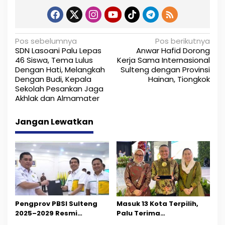
N
Pos sebelumnya
Pos berikutnya
SDN Lasoani Palu Lepas
Anwar Hafid Dorong
a
46 Siswa, Tema Lulus
Kerja Sama Internasional
Dengan Hati, Melangkah
Sulteng dengan Provinsi
v
Dengan Budi, Kepala
Hainan, Tiongkok
i
Sekolah Pesankan Jaga
Akhlak dan Almamater
g
Jangan Lewatkan
a
s
i
p
o
Pengprov PBSI Sulteng
Masuk 13 Kota Terpilih,
s
2025–2029 Resmi
Palu Terima
Dilantik, Siap Perkuat
Penghargaan