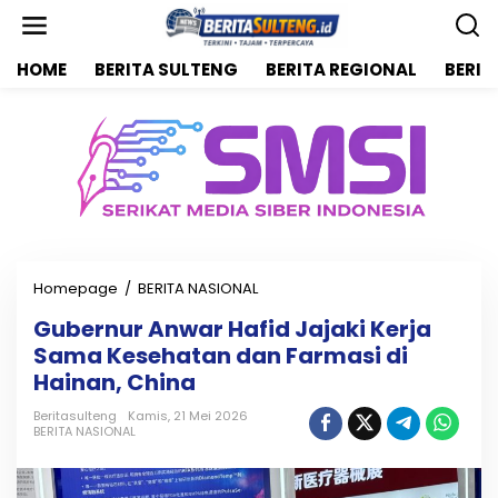
L
e
w
HOME
BERITA SULTENG
BERITA REGIONAL
BERIT
a
t
i
k
e
k
o
n
t
e
n
Homepage
/
BERITA NASIONAL
G
u
Gubernur Anwar Hafid Jajaki Kerja
b
Sama Kesehatan dan Farmasi di
e
r
Hainan, China
n
u
Beritasulteng
Kamis, 21 Mei 2026
BERITA NASIONAL
r
A
n