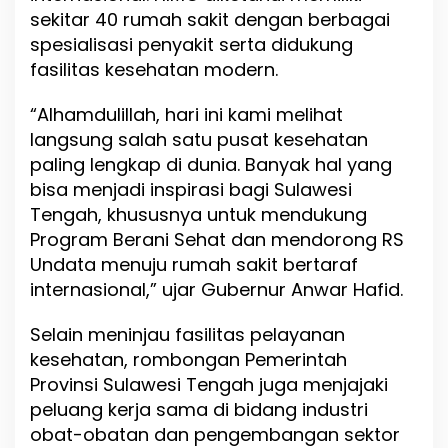
sekitar 40 rumah sakit dengan berbagai
a
n
spesialisasi penyakit serta didukung
,
fasilitas kesehatan modern.
C
h
“Alhamdulillah, hari ini kami melihat
i
n
langsung salah satu pusat kesehatan
a
paling lengkap di dunia. Banyak hal yang
bisa menjadi inspirasi bagi Sulawesi
Tengah, khususnya untuk mendukung
Program Berani Sehat dan mendorong RS
Undata menuju rumah sakit bertaraf
internasional,” ujar Gubernur Anwar Hafid.
Selain meninjau fasilitas pelayanan
kesehatan, rombongan Pemerintah
Provinsi Sulawesi Tengah juga menjajaki
peluang kerja sama di bidang industri
obat-obatan dan pengembangan sektor