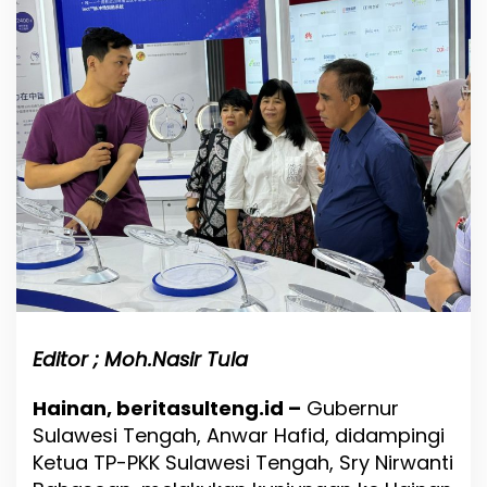
w
a
r
H
a
f
i
d
J
a
j
a
k
i
K
e
r
j
Editor ; Moh.Nasir Tula
a
S
Hainan, beritasulteng.id –
Gubernur
a
Sulawesi Tengah, Anwar Hafid, didampingi
m
a
Ketua TP-PKK Sulawesi Tengah, Sry Nirwanti
K