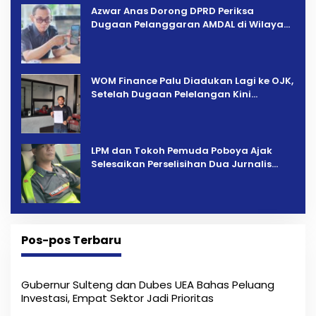
Azwar Anas Dorong DPRD Periksa
Dugaan Pelanggaran AMDAL di Wilayah
Tambang PT CPM
‎WOM Finance Palu Diadukan Lagi ke OJK,
Setelah Dugaan Pelelangan Kini
Penarikan Kendaraan Dipersoalkan ‎
LPM dan Tokoh Pemuda Poboya Ajak
Selesaikan Perselisihan Dua Jurnalis
Melalui Mediasi Dan Kekeluargaan
Pos-pos Terbaru
Gubernur Sulteng dan Dubes UEA Bahas Peluang
Investasi, Empat Sektor Jadi Prioritas