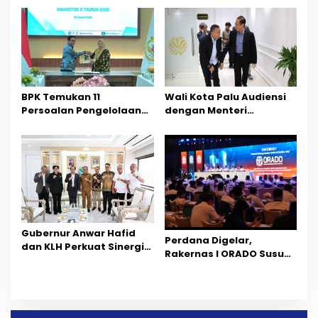
Pembinaan Atlet Daerah
Pengelolaan Kebersihan
dari KLH
BPK Temukan 11
Wali Kota Palu Audiensi
Persoalan Pengelolaan
dengan Menteri
Tambang
Lingkungan Hidup, Bahas
Penguatan Pengelolaan
Sampah
Gubernur Anwar Hafid
Perdana Digelar,
dan KLH Perkuat Sinergi
Rakernas I ORADO Susun
Tertibkan Tambang
Fondasi Pengembangan
Ilegal di Sulawesi Tengah
Olahraga Domino
Nasional