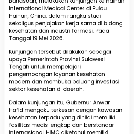
Bahasoan, melakukan kunjungan ke Hainan
e
International Medical Center di Pulau
s
e
Hainan, China, dalam rangka studi
h
sekaligus penjajakan kerja sama di bidang
a
kesehatan dan industri farmasi, Pada
t
a
Tanggal 19 Mei 2026.
n
d
Kunjungan tersebut dilakukan sebagai
a
upaya Pemerintah Provinsi Sulawesi
n
F
Tengah untuk mempelajari
a
pengembangan layanan kesehatan
r
modern dan membuka peluang investasi
m
sektor kesehatan di daerah.
a
s
i
Dalam kunjungan itu, Gubernur Anwar
d
Hafid mengaku terkesan dengan kawasan
i
kesehatan terpadu yang dinilai memiliki
H
a
fasilitas medis lengkap dan berstandar
i
internasional. HIMC diketahui memiliki
n