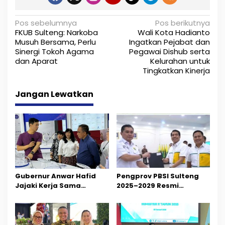
N
Pos sebelumnya
Pos berikutnya
FKUB Sulteng: Narkoba
Wali Kota Hadianto
a
Musuh Bersama, Perlu
Ingatkan Pejabat dan
Sinergi Tokoh Agama
Pegawai Dishub serta
v
dan Aparat
Kelurahan untuk
i
Tingkatkan Kinerja
g
Jangan Lewatkan
a
s
i
p
o
Gubernur Anwar Hafid
Pengprov PBSI Sulteng
Jajaki Kerja Sama
2025–2029 Resmi
s
Kesehatan dan Farmasi
Dilantik, Siap Perkuat
di Hainan, China
Pembinaan Atlet Daerah