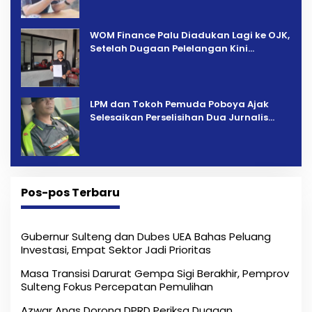
‎WOM Finance Palu Diadukan Lagi ke OJK,
Setelah Dugaan Pelelangan Kini
Penarikan Kendaraan Dipersoalkan ‎
LPM dan Tokoh Pemuda Poboya Ajak
Selesaikan Perselisihan Dua Jurnalis
Melalui Mediasi Dan Kekeluargaan
Pos-pos Terbaru
Gubernur Sulteng dan Dubes UEA Bahas Peluang
Investasi, Empat Sektor Jadi Prioritas
Masa Transisi Darurat Gempa Sigi Berakhir, Pemprov
Sulteng Fokus Percepatan Pemulihan
Azwar Anas Dorong DPRD Periksa Dugaan