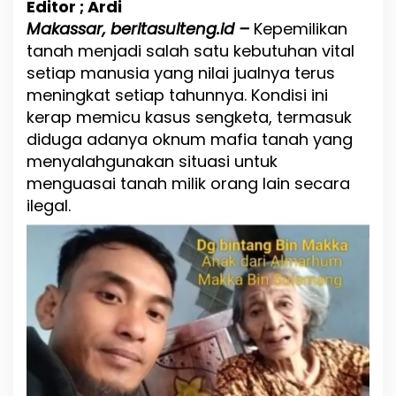
Editor ; Ardi
m
K
Makassar, beritasulteng.id –
Kepemilikan
e
tanah menjadi salah satu kebutuhan vital
p
setiap manusia yang nilai jualnya terus
e
meningkat setiap tahunnya. Kondisi ini
m
i
kerap memicu kasus sengketa, termasuk
l
diduga adanya oknum mafia tanah yang
i
menyalahgunakan situasi untuk
k
a
menguasai tanah milik orang lain secara
n
ilegal.
T
a
n
a
h
o
l
e
h
P
i
h