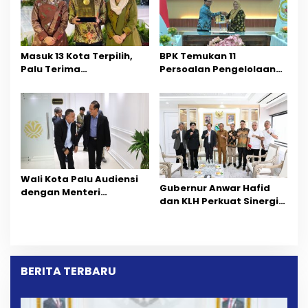
Masuk 13 Kota Terpilih,
BPK Temukan 11
Palu Terima
Persoalan Pengelolaan
Penghargaan
Tambang
Pengelolaan Kebersihan
dari KLH
Wali Kota Palu Audiensi
Gubernur Anwar Hafid
dengan Menteri
dan KLH Perkuat Sinergi
Lingkungan Hidup, Bahas
Tertibkan Tambang
Penguatan Pengelolaan
Ilegal di Sulawesi Tengah
Sampah
BERITA TERBARU