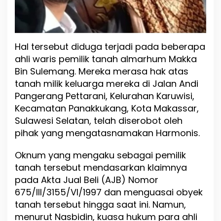
a
k
L
a
Hal tersebut diduga terjadi pada beberapa
i
n
ahli waris pemilik tanah almarhum Makka
Bin Sulemang. Mereka merasa hak atas
tanah milik keluarga mereka di Jalan Andi
Pangerang Pettarani, Kelurahan Karuwisi,
Kecamatan Panakkukang, Kota Makassar,
Sulawesi Selatan, telah diserobot oleh
pihak yang mengatasnamakan Harmonis.
Oknum yang mengaku sebagai pemilik
tanah tersebut mendasarkan klaimnya
pada Akta Jual Beli (AJB) Nomor
675/III/3155/VI/1997 dan menguasai obyek
tanah tersebut hingga saat ini. Namun,
menurut Nasbidin, kuasa hukum para ahli