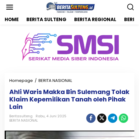
L
e
w
HOME
BERITA SULTENG
BERITA REGIONAL
BERIT
a
t
i
k
e
k
o
n
t
e
n
Homepage
/
BERITA NASIONAL
A
h
Ahli Waris Makka Bin Sulemang Tolak
l
Klaim Kepemilikan Tanah oleh Pihak
i
W
Lain
a
r
Beritasulteng
Rabu, 4 Juni 2025
BERITA NASIONAL
i
s
M