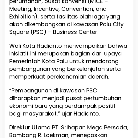
perumahan, pusat konvensi (MICE –
a
Meeting, Incentive, Convention, and
J
a
Exhibition), serta fasilitas olahraga yang
l
akan dikembangkan di kawasan Palu City
i
Square (PSC) – Business Center.
n
K
e
Wali Kota Hadianto menyampaikan bahwa
r
inisiatif ini merupakan bagian dari upaya
j
Pemerintah Kota Palu untuk mendorong
a
S
pembangunan yang berkelanjutan serta
a
memperkuat perekonomian daerah.
m
a
“Pembangunan di kawasan PSC
I
n
diharapkan menjadi pusat pertumbuhan
f
ekonomi baru yang berdampak positif
r
bagi masyarakat,” ujar Hadianto.
a
s
t
Direktur Utama PT. Srihapan Mega Persada,
r
Bambang R. Loekman, menegaskan
u