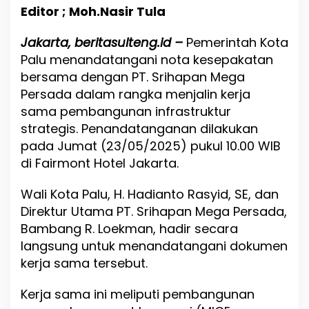
d
Editor ;
Moh.Nasir Tula
a
n
Jakarta, beritasulteng.id –
P
Pemerintah Kota
T
Palu menandatangani nota kesepakatan
.
bersama dengan PT. Srihapan Mega
S
Persada dalam rangka menjalin kerja
r
i
sama pembangunan infrastruktur
h
strategis. Penandatanganan dilakukan
a
pada Jumat (23/05/2025) pukul 10.00 WIB
p
a
di Fairmont Hotel Jakarta.
n
M
Wali Kota Palu, H. Hadianto Rasyid, SE, dan
e
Direktur Utama PT. Srihapan Mega Persada,
g
a
Bambang R. Loekman, hadir secara
P
langsung untuk menandatangani dokumen
e
kerja sama tersebut.
r
s
a
Kerja sama ini meliputi pembangunan
d