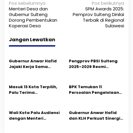
N
Pos sebelumnya
Pos berikutnya
Menteri Desa dan
SPM Awards 2025:
a
Gubernur Sulteng
Pemprov Sulteng Dinilai
Dorong Pembentukan
Terbaik di Regional
v
Koperasi Desa
Sulawesi
i
Jangan Lewatkan
g
a
s
Gubernur Anwar Hafid
Pengprov PBSI Sulteng
Jajaki Kerja Sama
2025–2029 Resmi
i
Kesehatan dan Farmasi
Dilantik, Siap Perkuat
di Hainan, China
Pembinaan Atlet Daerah
p
Masuk 13 Kota Terpilih,
BPK Temukan 11
o
Palu Terima
Persoalan Pengelolaan
Penghargaan
Tambang
s
Pengelolaan Kebersihan
dari KLH
Wali Kota Palu Audiensi
Gubernur Anwar Hafid
dengan Menteri
dan KLH Perkuat Sinergi
Lingkungan Hidup, Bahas
Tertibkan Tambang
Penguatan Pengelolaan
Ilegal di Sulawesi Tengah