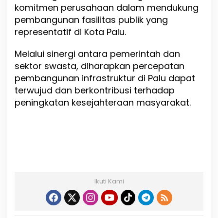
komitmen perusahaan dalam mendukung
k
t
pembangunan fasilitas publik yang
u
representatif di Kota Palu.
r
S
Melalui sinergi antara pemerintah dan
t
r
sektor swasta, diharapkan percepatan
a
pembangunan infrastruktur di Palu dapat
t
terwujud dan berkontribusi terhadap
e
peningkatan kesejahteraan masyarakat.
g
i
s
Ikuti Kami