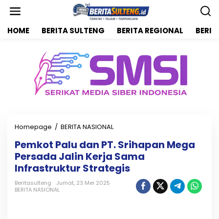
L
e
w
HOME
BERITA SULTENG
BERITA REGIONAL
BERIT
a
t
i
k
e
k
o
n
t
e
n
Homepage
/
BERITA NASIONAL
P
e
Pemkot Palu dan PT. Srihapan Mega
m
Persada Jalin Kerja Sama
k
o
Infrastruktur Strategis
t
P
Beritasulteng
Jumat, 23 Mei 2025
BERITA NASIONAL
a
l
u