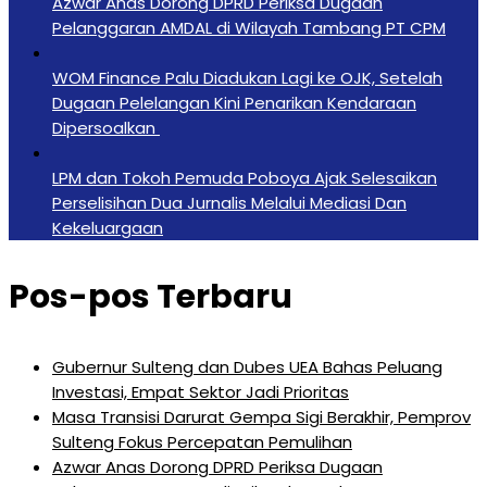
Azwar Anas Dorong DPRD Periksa Dugaan
Pelanggaran AMDAL di Wilayah Tambang PT CPM
‎WOM Finance Palu Diadukan Lagi ke OJK, Setelah
Dugaan Pelelangan Kini Penarikan Kendaraan
Dipersoalkan ‎
LPM dan Tokoh Pemuda Poboya Ajak Selesaikan
Perselisihan Dua Jurnalis Melalui Mediasi Dan
Kekeluargaan
Pos-pos Terbaru
Gubernur Sulteng dan Dubes UEA Bahas Peluang
Investasi, Empat Sektor Jadi Prioritas
Masa Transisi Darurat Gempa Sigi Berakhir, Pemprov
Sulteng Fokus Percepatan Pemulihan
Azwar Anas Dorong DPRD Periksa Dugaan