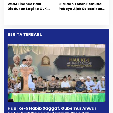
‎WOM Finance Palu
LPM dan Tokoh Pemuda
Diadukan Lagi ke OJK,
Poboya Ajak Selesaikan
Setelah Dugaan
Perselisihan Dua Jurnalis
Pelelangan Kini
Melalui Mediasi Dan
Penarikan Kendaraan
Kekeluargaan
Dipersoalkan ‎
BERITA TERBARU
Haul ke-5 Habib Saggaf, Gubernur Anwar