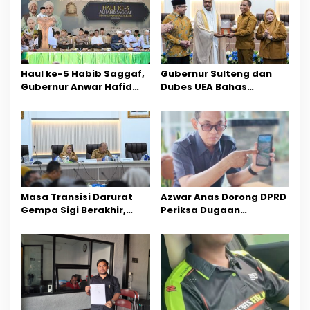
i
p
o
Haul ke-5 Habib Saggaf,
Gubernur Sulteng dan
s
Gubernur Anwar Hafid
Dubes UEA Bahas
Ajak Teladani Warisan
Peluang Investasi, Empat
Ilmu dan Pendidikan
Sektor Jadi Prioritas
Masa Transisi Darurat
Azwar Anas Dorong DPRD
Gempa Sigi Berakhir,
Periksa Dugaan
Pemprov Sulteng Fokus
Pelanggaran AMDAL di
Percepatan Pemulihan
Wilayah Tambang PT
CPM