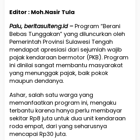
n
j
Editor : Moh.Nasir Tula
a
n
Palu, beritasulteng.id –
Program “Berani
g
a
Bebas Tunggakan” yang diluncurkan oleh
n
Pemerintah Provinsi Sulawesi Tengah
P
mendapat apresiasi dari sejumlah wajib
r
pajak kendaraan bermotor (PKB). Program
o
g
ini dinilai sangat membantu masyarakat
r
yang menunggak pajak, baik pokok
a
maupun dendanya.
m
P
e
Ashar, salah satu warga yang
m
memanfaatkan program ini, mengaku
u
terbantu karena hanya perlu membayar
t
i
sekitar Rp8 juta untuk dua unit kendaraan
h
roda empat, dari yang seharusnya
a
mencapai Rp30 juta.
n
P