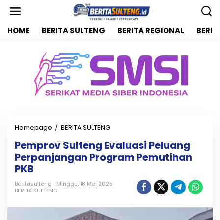
L
e
w
HOME
BERITA SULTENG
BERITA REGIONAL
BERIT
a
t
i
k
e
k
o
n
t
e
n
Homepage
/
BERITA SULTENG
P
e
Pemprov Sulteng Evaluasi Peluang
m
Perpanjangan Program Pemutihan
p
r
PKB
o
v
Beritasulteng
Minggu, 18 Mei 2025
BERITA SULTENG
S
u
l