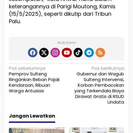
keterangannya di Parigi Moutong, Kamis
(15/5/2025), seperti dikutip dari Tribun
Palu.
Ikuti Kami
N
Pos sebelumnya
Pos berikutnya
Pemprov Sulteng
Gubernur dan Wagub
a
Ringankan Beban Pajak
Sulteng Intervensi,
Kendaraan, Ribuan
Korban Pembacokan
v
Warga Antusias
yang Terkendala Biaya
i
Dirawat Gratis di RSUD
Undata
g
Jangan Lewatkan
a
s