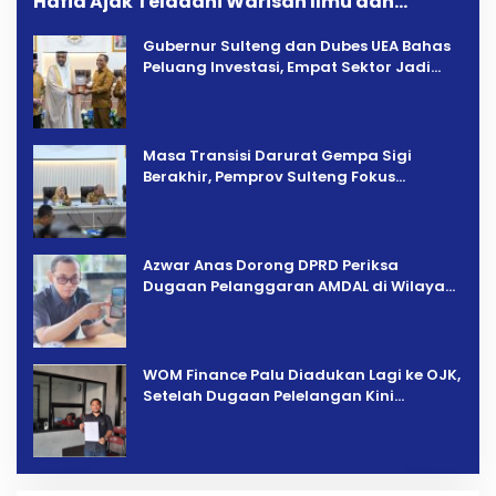
Hafid Ajak Teladani Warisan Ilmu dan
Pendidikan
Gubernur Sulteng dan Dubes UEA Bahas
Peluang Investasi, Empat Sektor Jadi
Prioritas
Masa Transisi Darurat Gempa Sigi
Berakhir, Pemprov Sulteng Fokus
Percepatan Pemulihan
Azwar Anas Dorong DPRD Periksa
Dugaan Pelanggaran AMDAL di Wilayah
Tambang PT CPM
‎WOM Finance Palu Diadukan Lagi ke OJK,
Setelah Dugaan Pelelangan Kini
Penarikan Kendaraan Dipersoalkan ‎