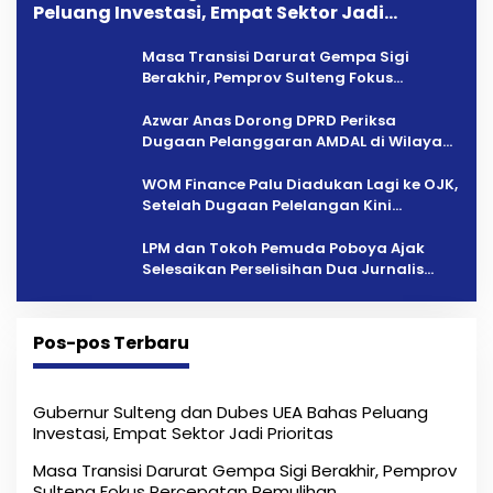
Peluang Investasi, Empat Sektor Jadi
Prioritas
Masa Transisi Darurat Gempa Sigi
Berakhir, Pemprov Sulteng Fokus
Percepatan Pemulihan
Azwar Anas Dorong DPRD Periksa
Dugaan Pelanggaran AMDAL di Wilayah
Tambang PT CPM
‎WOM Finance Palu Diadukan Lagi ke OJK,
Setelah Dugaan Pelelangan Kini
Penarikan Kendaraan Dipersoalkan ‎
LPM dan Tokoh Pemuda Poboya Ajak
Selesaikan Perselisihan Dua Jurnalis
Melalui Mediasi Dan Kekeluargaan
Pos-pos Terbaru
Gubernur Sulteng dan Dubes UEA Bahas Peluang
Investasi, Empat Sektor Jadi Prioritas
Masa Transisi Darurat Gempa Sigi Berakhir, Pemprov
Sulteng Fokus Percepatan Pemulihan