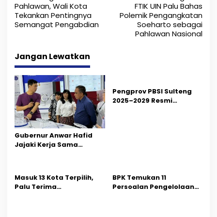
a
Pahlawan, Wali Kota
FTIK UIN Palu Bahas
Tekankan Pentingnya
Polemik Pengangkatan
v
Semangat Pengabdian
Soeharto sebagai
i
Pahlawan Nasional
g
Jangan Lewatkan
a
s
Pengprov PBSI Sulteng
i
2025–2029 Resmi
Dilantik, Siap Perkuat
p
Pembinaan Atlet Daerah
o
Gubernur Anwar Hafid
Jajaki Kerja Sama
s
Kesehatan dan Farmasi
di Hainan, China
Masuk 13 Kota Terpilih,
BPK Temukan 11
Palu Terima
Persoalan Pengelolaan
Penghargaan
Tambang
Pengelolaan Kebersihan
dari KLH