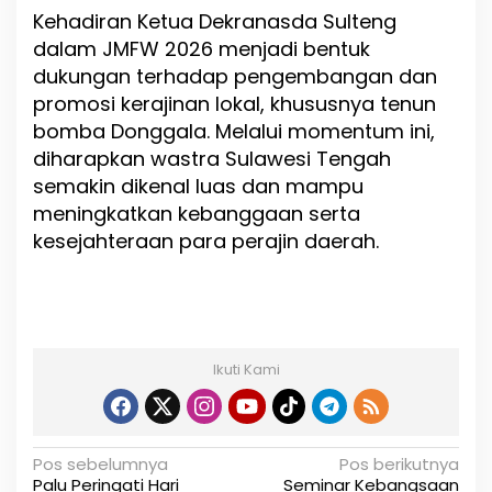
Kehadiran Ketua Dekranasda Sulteng
dalam JMFW 2026 menjadi bentuk
dukungan terhadap pengembangan dan
promosi kerajinan lokal, khususnya tenun
bomba Donggala. Melalui momentum ini,
diharapkan wastra Sulawesi Tengah
semakin dikenal luas dan mampu
meningkatkan kebanggaan serta
kesejahteraan para perajin daerah.
Ikuti Kami
N
Pos sebelumnya
Pos berikutnya
Palu Peringati Hari
Seminar Kebangsaan