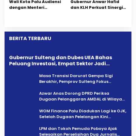
Wali Kota Palu Audiensi
Gubernur Anwar Hafid
dengan Menteri
dan KLH Perkuat Sinergi
Lingkungan Hidup, Bahas
Tertibkan Tambang
Penguatan Pengelolaan
Ilegal di Sulawesi Tengah
Sampah
BERITA TERBARU
Gubernur Sulteng dan Dubes UEA Bahas
Peluang Investasi, Empat Sektor Jadi
Prioritas
Masa Transisi Darurat Gempa Sigi
Berakhir, Pemprov Sulteng Fokus
Percepatan Pemulihan
Azwar Anas Dorong DPRD Periksa
Dugaan Pelanggaran AMDAL di Wilayah
Tambang PT CPM
‎WOM Finance Palu Diadukan Lagi ke OJK,
Setelah Dugaan Pelelangan Kini
Penarikan Kendaraan Dipersoalkan ‎
LPM dan Tokoh Pemuda Poboya Ajak
Selesaikan Perselisihan Dua Jurnalis