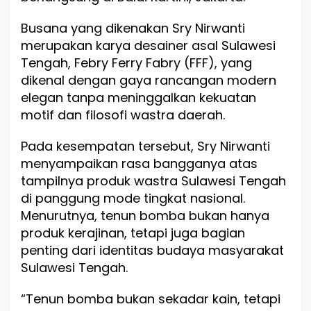
o
n
Busana yang dikenakan Sry Nirwanti
W
merupakan karya desainer asal Sulawesi
e
Tengah, Febry Ferry Fabry (FFF), yang
e
dikenal dengan gaya rancangan modern
k
2
elegan tanpa meninggalkan kekuatan
0
motif dan filosofi wastra daerah.
2
6
Pada kesempatan tersebut, Sry Nirwanti
menyampaikan rasa bangganya atas
tampilnya produk wastra Sulawesi Tengah
di panggung mode tingkat nasional.
Menurutnya, tenun bomba bukan hanya
produk kerajinan, tetapi juga bagian
penting dari identitas budaya masyarakat
Sulawesi Tengah.
“Tenun bomba bukan sekadar kain, tetapi