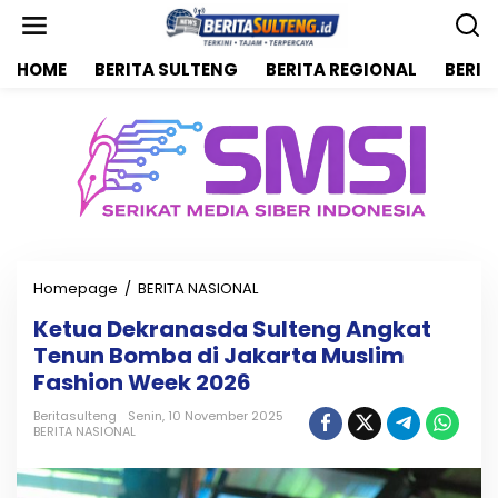
L
e
w
HOME
BERITA SULTENG
BERITA REGIONAL
BERIT
a
t
i
k
e
k
o
n
t
e
n
Homepage
/
BERITA NASIONAL
K
e
Ketua Dekranasda Sulteng Angkat
t
Tenun Bomba di Jakarta Muslim
u
a
Fashion Week 2026
D
e
Beritasulteng
Senin, 10 November 2025
BERITA NASIONAL
k
r
a