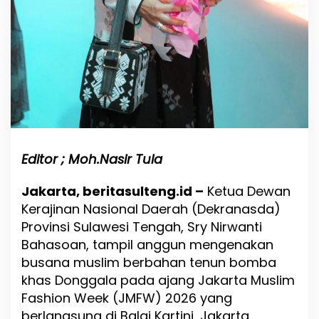
o
m
b
a
d
i
J
a
k
a
r
t
Editor ; Moh.Nasir Tula
a
M
Jakarta, beritasulteng.id –
Ketua Dewan
u
Kerajinan Nasional Daerah (Dekranasda)
s
l
Provinsi Sulawesi Tengah, Sry Nirwanti
i
Bahasoan, tampil anggun mengenakan
m
busana muslim berbahan tenun bomba
F
a
khas Donggala pada ajang Jakarta Muslim
s
Fashion Week (JMFW) 2026 yang
h
berlangsung di Balai Kartini, Jakarta.
i