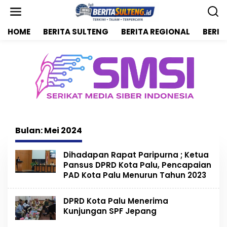
L
e
w
HOME
BERITA SULTENG
BERITA REGIONAL
BERIT
a
t
i
k
e
k
o
n
t
e
n
Bulan:
Mei 2024
Dihadapan Rapat Paripurna ; Ketua
Pansus DPRD Kota Palu, Pencapaian
PAD Kota Palu Menurun Tahun 2023
DPRD Kota Palu Menerima
Kunjungan SPF Jepang