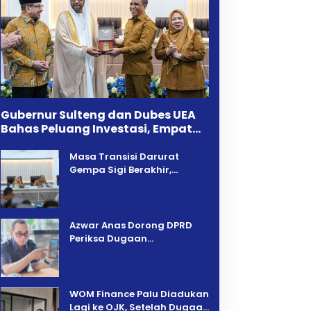
Gubernur Sulteng dan Dubes UEA
Bahas Peluang Investasi, Empat
Sektor Jadi Prioritas
Masa Transisi Darurat
Gempa Sigi Berakhir,
Pemprov Sulteng Fokus
Percepatan Pemulihan
Azwar Anas Dorong DPRD
Periksa Dugaan
Pelanggaran AMDAL di
Wilayah Tambang PT CPM
‎WOM Finance Palu Diadukan
Lagi ke OJK, Setelah Dugaan