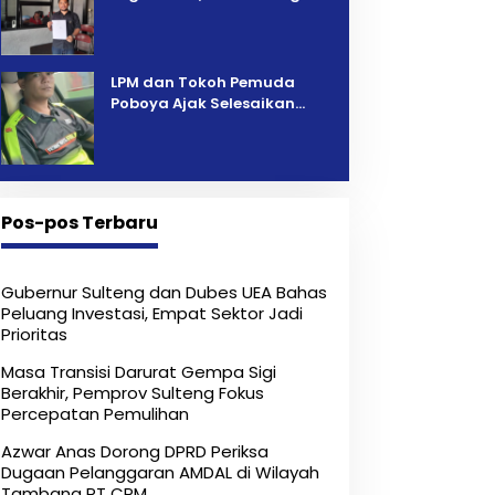
Pelelangan Kini Penarikan
Kendaraan Dipersoalkan ‎
LPM dan Tokoh Pemuda
Poboya Ajak Selesaikan
Perselisihan Dua Jurnalis
Melalui Mediasi Dan
Kekeluargaan
Pos-pos Terbaru
Gubernur Sulteng dan Dubes UEA Bahas
Peluang Investasi, Empat Sektor Jadi
Prioritas
Masa Transisi Darurat Gempa Sigi
Berakhir, Pemprov Sulteng Fokus
Percepatan Pemulihan
Azwar Anas Dorong DPRD Periksa
Dugaan Pelanggaran AMDAL di Wilayah
Tambang PT CPM