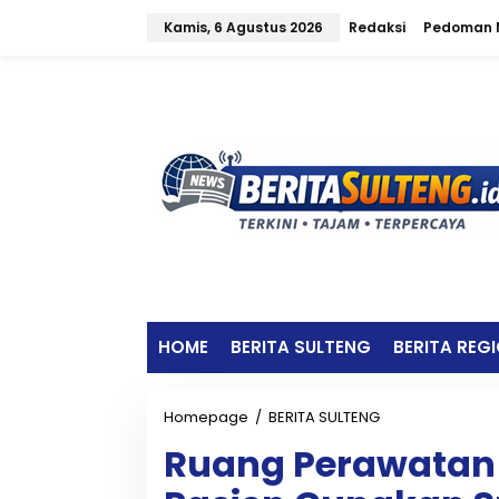
L
Kamis, 6 Agustus 2026
Redaksi
Pedoman M
e
w
a
t
i
k
e
k
o
n
t
e
n
HOME
BERITA SULTENG
BERITA REG
Homepage
/
BERITA SULTENG
R
u
Ruang Perawatan 
a
n