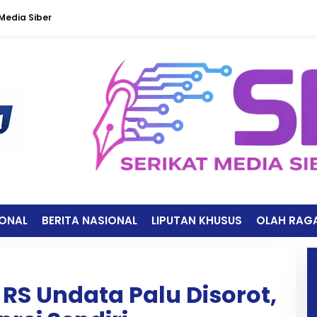
edia Siber
IONAL
BERITA NASIONAL
LIPUTAN KHUSUS
OLAH RAG
RS Undata Palu Disorot,