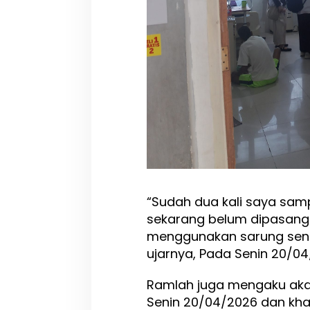
S
e
n
d
i
r
i
“Sudah dua kali saya sam
sekarang belum dipasangk
menggunakan sarung sendi
ujarnya, Pada Senin 20/04
Ramlah juga mengaku akan
Senin 20/04/2026 dan khaw