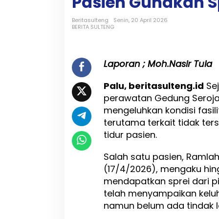
Pasien Gunakan Sp
g
P
e
Beritasulteng
Senin, 20 April 2026
BERITA SULTENG
r
a
w
a
Laporan ; Moh.Nasir Tula
t
a
Palu, beritasulteng.id
Sej
n
R
perawatan Gedung Seroja K
S
mengeluhkan kondisi fasili
U
terutama terkait tidak te
n
d
tidur pasien.
a
t
Salah satu pasien, Ramlah
a
(17/4/2026), mengaku hin
P
a
mendapatkan sprei dari pi
l
telah menyampaikan keluh
u
namun belum ada tindak la
D
i