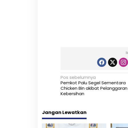
I
N
Pos sebelumnya
Pemkot Palu Segel Sementara
a
Chicken Bin akibat Pelanggaran
Kebersihan
v
i
Jangan Lewatkan
g
a