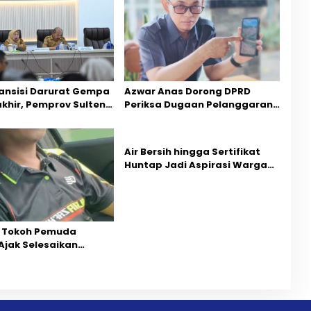
ansisi Darurat Gempa
Azwar Anas Dorong DPRD
akhir, Pemprov Sulteng
Periksa Dugaan Pelanggaran
ercepatan Pemulihan
AMDAL di Wilayah Tambang PT
CPM
Air Bersih hingga Sertifikat
Huntap Jadi Aspirasi Warga
Desa Bangga Saat Reses
Longki Djanggola
 Tokoh Pemuda
Ajak Selesaikan
ihan Dua Jurnalis
Mediasi Dan
rgaan