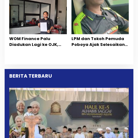
Percepatan Pemulihan
Wilayah Tambang PT
CPM
‎WOM Finance Palu
LPM dan Tokoh Pemuda
Diadukan Lagi ke OJK,
Poboya Ajak Selesaikan
Setelah Dugaan
Perselisihan Dua Jurnalis
Pelelangan Kini
Melalui Mediasi Dan
Penarikan Kendaraan
Kekeluargaan
Dipersoalkan ‎
BERITA TERBARU