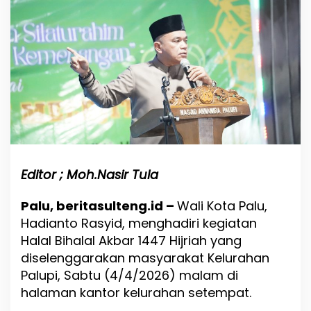
l
u
A
j
a
k
W
a
r
g
a
P
e
r
Editor ; Moh.Nasir Tula
k
u
Palu, beritasulteng.id –
Wali Kota Palu,
a
Hadianto Rasyid, menghadiri kegiatan
t
K
Halal Bihalal Akbar 1447 Hijriah yang
e
diselenggarakan masyarakat Kelurahan
b
Palupi, Sabtu (4/4/2026) malam di
e
halaman kantor kelurahan setempat.
r
s