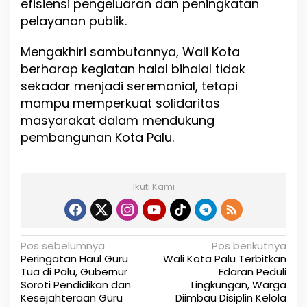
efisiensi pengeluaran dan peningkatan
pelayanan publik.
Mengakhiri sambutannya, Wali Kota
berharap kegiatan halal bihalal tidak
sekadar menjadi seremonial, tetapi
mampu memperkuat solidaritas
masyarakat dalam mendukung
pembangunan Kota Palu.
Ikuti Kami
N
Pos sebelumnya
Pos berikutnya
Peringatan Haul Guru
Wali Kota Palu Terbitkan
a
Tua di Palu, Gubernur
Edaran Peduli
Soroti Pendidikan dan
Lingkungan, Warga
v
Kesejahteraan Guru
Diimbau Disiplin Kelola