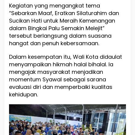
a
Kegiatan yang mengangkat tema
m
“Sebarkan Maaf, Eratkan Silaturahim dan
a
Sucikan Hati untuk Meraih Kemenangan
a
n
dalam Bingkai Palu Semakin Melejit”
d
tersebut berlangsung dalam suasana
a
hangat dan penuh kebersamaan.
l
a
m
Dalam kesempatan itu, Wali Kota didaulat
H
menyampaikan hikmah halal bihalal. Ia
a
mengajak masyarakat menjadikan
l
a
momentum Syawal sebagai sarana
l
evaluasi diri dan memperbaiki kualitas
B
kehidupan.
i
h
a
l
a
l
d
i