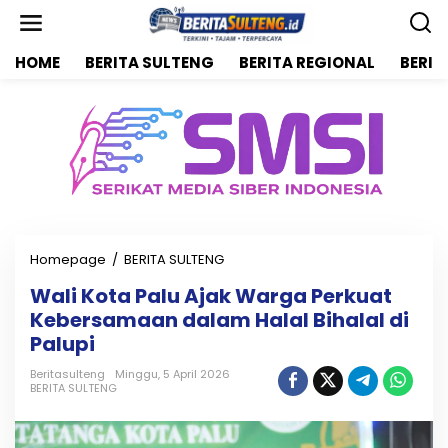
L
e
w
HOME
BERITA SULTENG
BERITA REGIONAL
BERIT
a
t
i
k
e
k
o
n
t
e
n
Homepage
/
BERITA SULTENG
W
a
Wali Kota Palu Ajak Warga Perkuat
l
Kebersamaan dalam Halal Bihalal di
i
K
Palupi
o
t
Beritasulteng
Minggu, 5 April 2026
BERITA SULTENG
a
P
a