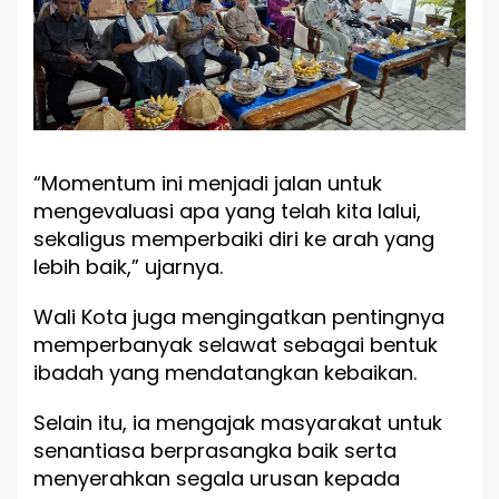
P
a
l
u
p
i
“Momentum ini menjadi jalan untuk
mengevaluasi apa yang telah kita lalui,
sekaligus memperbaiki diri ke arah yang
lebih baik,” ujarnya.
Wali Kota juga mengingatkan pentingnya
memperbanyak selawat sebagai bentuk
ibadah yang mendatangkan kebaikan.
Selain itu, ia mengajak masyarakat untuk
senantiasa berprasangka baik serta
menyerahkan segala urusan kepada