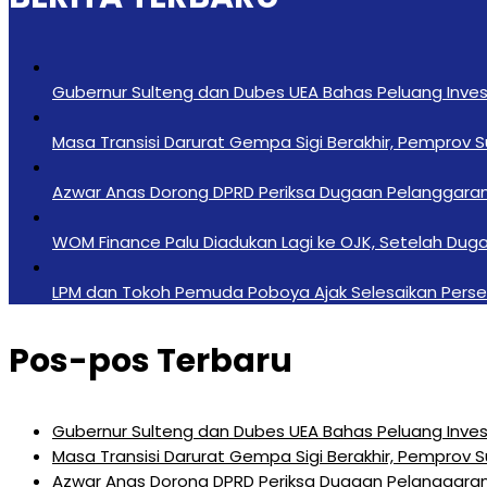
Gubernur Sulteng dan Dubes UEA Bahas Peluang Investa
Masa Transisi Darurat Gempa Sigi Berakhir, Pemprov 
Azwar Anas Dorong DPRD Periksa Dugaan Pelanggara
‎WOM Finance Palu Diadukan Lagi ke OJK, Setelah Duga
LPM dan Tokoh Pemuda Poboya Ajak Selesaikan Perseli
Pos-pos Terbaru
Gubernur Sulteng dan Dubes UEA Bahas Peluang Investa
Masa Transisi Darurat Gempa Sigi Berakhir, Pemprov 
Azwar Anas Dorong DPRD Periksa Dugaan Pelanggara