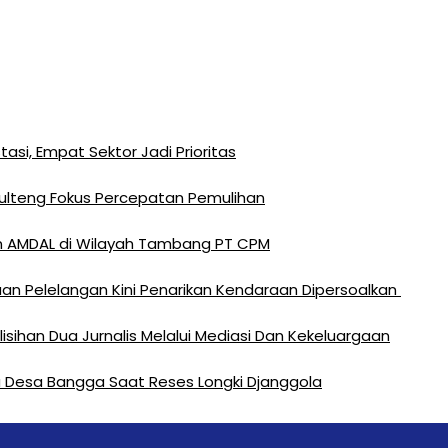
si, Empat Sektor Jadi Prioritas
Sulteng Fokus Percepatan Pemulihan
n AMDAL di Wilayah Tambang PT CPM
an Pelelangan Kini Penarikan Kendaraan Dipersoalkan ‎
sihan Dua Jurnalis Melalui Mediasi Dan Kekeluargaan
rga Desa Bangga Saat Reses Longki Djanggola