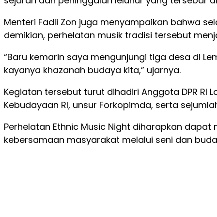
sejarah dan peninggalan leluhur yang tersebar d
Menteri Fadli Zon juga menyampaikan bahwa sela
demikian, perhelatan musik tradisi tersebut me
“Baru kemarin saya mengunjungi tiga desa di Le
kayanya khazanah budaya kita,” ujarnya.
Kegiatan tersebut turut dihadiri Anggota DPR RI Lo
Kebudayaan RI, unsur Forkopimda, serta sejumla
Perhelatan Ethnic Music Night diharapkan dapat
kebersamaan masyarakat melalui seni dan buday