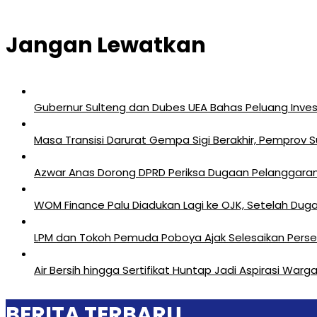
Jangan Lewatkan
Gubernur Sulteng dan Dubes UEA Bahas Peluang Investa
Masa Transisi Darurat Gempa Sigi Berakhir, Pemprov 
Azwar Anas Dorong DPRD Periksa Dugaan Pelanggara
‎WOM Finance Palu Diadukan Lagi ke OJK, Setelah Duga
LPM dan Tokoh Pemuda Poboya Ajak Selesaikan Perseli
Air Bersih hingga Sertifikat Huntap Jadi Aspirasi Wa
BERITA TERBARU