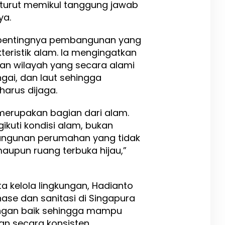
turut memikul tanggung jawab
ya.
 pentingnya pembangunan yang
eristik alam. Ia mengingatkan
an wilayah yang secara alami
ngai, dan laut sehingga
arus dijaga.
g merupakan bagian dari alam.
uti kondisi alam, bukan
angunan perumahan yang tidak
aupun ruang terbuka hijau,”
ta kelola lingkungan, Hadianto
ase dan sanitasi di Singapura
engan baik sehingga mampu
an secara konsisten.