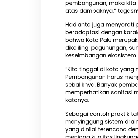
pembangunan, maka kita 
a
atas dampaknya,” tegasn
n
g
u
Hadianto juga menyoroti
n
beradaptasi dengan karakt
a
bahwa Kota Palu merupak
n
dikelilingi pegunungan, su
K
o
keseimbangan ekosistem h
t
a
“Kita tinggal di kota yan
Pembangunan harus mengik
sebaliknya. Banyak pemb
memperhatikan sanitasi m
katanya.
Sebagai contoh praktik ta
menyinggung sistem drain
yang dinilai terencana d
menjaga kualitas lingkung