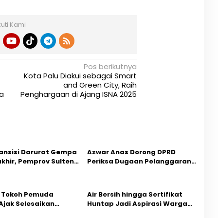
kuti Kami
Pos berikutnya
Kota Palu Diakui sebagai Smart
and Green City, Raih
a
Penghargaan di Ajang ISNA 2025
ansisi Darurat Gempa
Azwar Anas Dorong DPRD
akhir, Pemprov Sulteng
Periksa Dugaan Pelanggaran
ercepatan Pemulihan
AMDAL di Wilayah Tambang PT
CPM
 Tokoh Pemuda
Air Bersih hingga Sertifikat
Ajak Selesaikan
Huntap Jadi Aspirasi Warga
ihan Dua Jurnalis
Desa Bangga Saat Reses