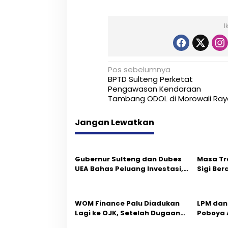
I
N
Pos sebelumnya
BPTD Sulteng Perketat
a
Pengawasan Kendaraan
Tambang ODOL di Morowali Ray
v
i
Jangan Lewatkan
g
a
Gubernur Sulteng dan Dubes
Masa Tr
s
UEA Bahas Peluang Investasi,
Sigi Ber
Empat Sektor Jadi Prioritas
Fokus P
i
p
‎WOM Finance Palu Diadukan
LPM dan
Lagi ke OJK, Setelah Dugaan
Poboya 
o
Pelelangan Kini Penarikan
Perselis