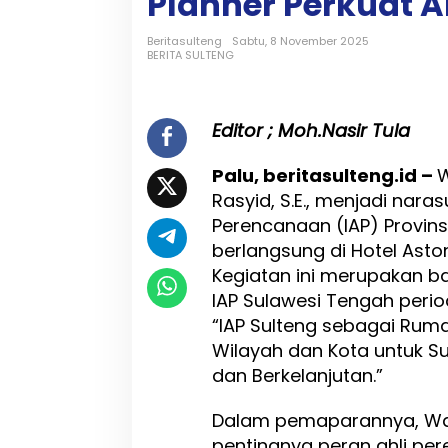
Planner Perkuat 
a
n
t
Beritasulteng
Sabtu, 8 November 2025
BERITA SULTENG
o
R
a
s
Editor ; Moh.Nasir Tula
y
i
Palu, beritasulteng.id –
W
d
D
Rasyid, S.E., menjadi nara
o
Perencanaan (IAP) Provin
r
berlangsung di Hotel Aston
o
n
Kegiatan ini merupakan ba
g
IAP Sulawesi Tengah per
P
“IAP Sulteng sebagai Rum
e
r
Wilayah dan Kota untuk Sul
a
dan Berkelanjutan.”
n
U
Dalam pemaparannya, Wa
r
b
pentingnya peran ahli p