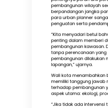
a
pembangunan wilayah sec
n
berpandangan jangka pan
P
l
para urban planner sanga
a
penguatan serta pendamp
n
n
“Kita menyadari betul ba
e
r
penting dalam memberi d
P
pembangunan kawasan. D
e
tanpa perencanaan yang
r
k
pembangunan dilakukan m
u
lapangan,” ujarnya.
a
t
Wali kota menambahkan 
A
r
memiliki tanggung jawab 
a
terhadap pembangunan y
h
aspek utama: ekologi, prod
P
e
m
“Jika tidak ada intervensi
b