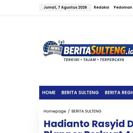
L
Jumat, 7 Agustus 2026
Redaksi
Pedoman 
e
w
a
t
i
k
e
k
o
n
t
e
n
HOME
BERITA SULTENG
BERITA REG
Homepage
/
BERITA SULTENG
H
a
Hadianto Rasyid 
d
i