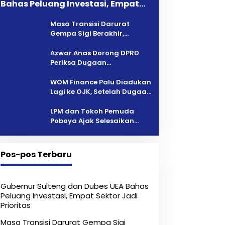
Bahas Peluang Investasi, Empat
Sektor Jadi Prioritas
Masa Transisi Darurat
Gempa Sigi Berakhir,
Pemprov Sulteng Fokus
Percepatan Pemulihan
Azwar Anas Dorong DPRD
Periksa Dugaan
Pelanggaran AMDAL di
Wilayah Tambang PT CPM
‎WOM Finance Palu Diadukan
Lagi ke OJK, Setelah Dugaan
Pelelangan Kini Penarikan
Kendaraan Dipersoalkan ‎
LPM dan Tokoh Pemuda
Poboya Ajak Selesaikan
Perselisihan Dua Jurnalis
Melalui Mediasi Dan
Kekeluargaan
Pos-pos Terbaru
Gubernur Sulteng dan Dubes UEA Bahas
Peluang Investasi, Empat Sektor Jadi
Prioritas
Masa Transisi Darurat Gempa Sigi