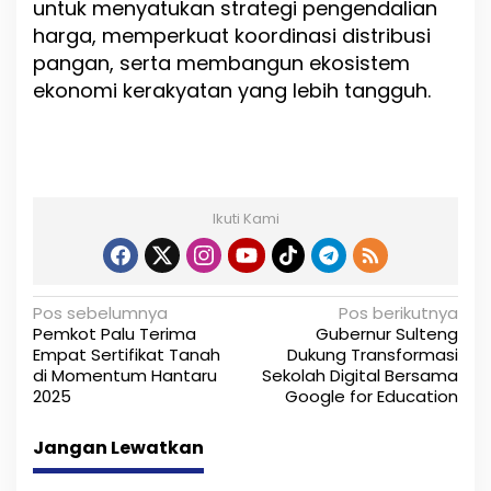
untuk menyatukan strategi pengendalian
harga, memperkuat koordinasi distribusi
pangan, serta membangun ekosistem
ekonomi kerakyatan yang lebih tangguh.
Ikuti Kami
N
Pos sebelumnya
Pos berikutnya
Pemkot Palu Terima
Gubernur Sulteng
a
Empat Sertifikat Tanah
Dukung Transformasi
di Momentum Hantaru
Sekolah Digital Bersama
v
2025
Google for Education
i
Jangan Lewatkan
g