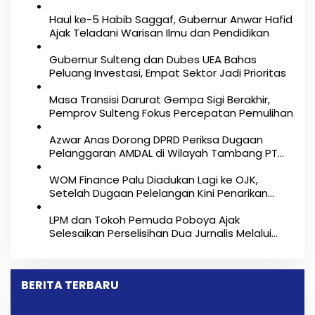
a
Haul ke-5 Habib Saggaf, Gubernur Anwar Hafid
s
Ajak Teladani Warisan Ilmu dan Pendidikan
i
Gubernur Sulteng dan Dubes UEA Bahas
p
Peluang Investasi, Empat Sektor Jadi Prioritas
o
Masa Transisi Darurat Gempa Sigi Berakhir,
Pemprov Sulteng Fokus Percepatan Pemulihan
s
Azwar Anas Dorong DPRD Periksa Dugaan
Pelanggaran AMDAL di Wilayah Tambang PT
CPM
‎WOM Finance Palu Diadukan Lagi ke OJK,
Setelah Dugaan Pelelangan Kini Penarikan
Kendaraan Dipersoalkan ‎
LPM dan Tokoh Pemuda Poboya Ajak
Selesaikan Perselisihan Dua Jurnalis Melalui
Mediasi Dan Kekeluargaan
BERITA TERBARU