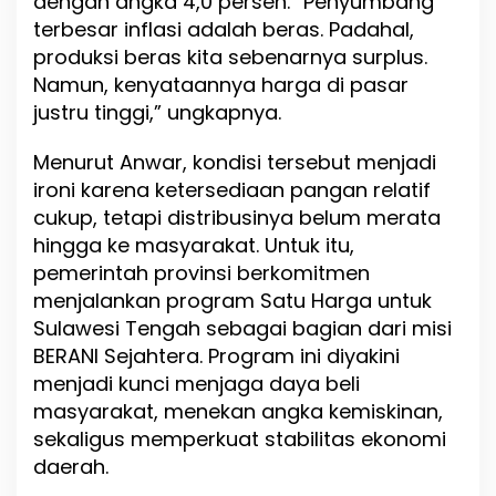
dengan angka 4,0 persen. “Penyumbang
K
terbesar inflasi adalah beras. Padahal,
u
produksi beras kita sebenarnya surplus.
n
c
Namun, kenyataannya harga di pasar
i
justru tinggi,” ungkapnya.
T
e
Menurut Anwar, kondisi tersebut menjadi
k
a
ironi karena ketersediaan pangan relatif
n
cukup, tetapi distribusinya belum merata
I
hingga ke masyarakat. Untuk itu,
n
pemerintah provinsi berkomitmen
f
l
menjalankan program Satu Harga untuk
a
Sulawesi Tengah sebagai bagian dari misi
s
BERANI Sejahtera. Program ini diyakini
i
d
menjadi kunci menjaga daya beli
a
masyarakat, menekan angka kemiskinan,
n
sekaligus memperkuat stabilitas ekonomi
K
e
daerah.
m