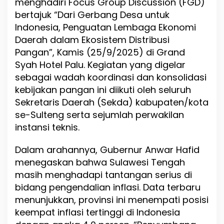
menghadiri Focus Group Discussion (FGD)
i
bertajuk “Dari Gerbang Desa untuk
d
:
Indonesia, Penguatan Lembaga Ekonomi
S
Daerah dalam Ekosistem Distribusi
t
Pangan”, Kamis (25/9/2025) di Grand
a
b
Syah Hotel Palu. Kegiatan yang digelar
i
sebagai wadah koordinasi dan konsolidasi
l
kebijakan pangan ini diikuti oleh seluruh
i
t
Sekretaris Daerah (Sekda) kabupaten/kota
a
se-Sulteng serta sejumlah perwakilan
s
instansi teknis.
H
a
r
Dalam arahannya, Gubernur Anwar Hafid
g
menegaskan bahwa Sulawesi Tengah
a
masih menghadapi tantangan serius di
P
a
bidang pengendalian inflasi. Data terbaru
n
menunjukkan, provinsi ini menempati posisi
g
keempat inflasi tertinggi di Indonesia
a
n