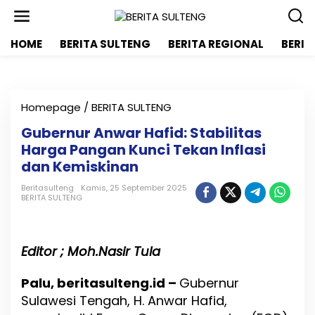
L
e
w
HOME
BERITA SULTENG
BERITA REGIONAL
BERIT
a
t
i
k
e
Homepage
/
BERITA SULTENG
G
k
u
o
Gubernur Anwar Hafid: Stabilitas
b
n
Harga Pangan Kunci Tekan Inflasi
e
t
r
dan Kemiskinan
e
n
n
u
Beritasulteng
Kamis, 25 September 2025
BERITA SULTENG
r
A
n
w
Editor ; Moh.Nasir Tula
a
r
H
Palu, beritasulteng.id –
Gubernur
a
Sulawesi Tengah, H. Anwar Hafid,
f