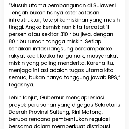
i
“Musuh utama pembangunan di Sulawesi
s
Tengah bukan hanya keterbatasan
k
i
infrastruktur, tetapi kemiskinan yang masih
n
tinggi. Angka kemiskinan kita tercatat 11
a
persen atau sekitar 310 ribu jiwa, dengan
n
80 ribu rumah tangga miskin. Setiap
kenaikan inflasi langsung berdampak ke
rakyat kecil. Ketika harga naik, masyarakat
miskin yang paling menderita. Karena itu,
menjaga inflasi adalah tugas utama kita
semua, bukan hanya tanggung jawab BPS,”
tegasnya.
Lebih lanjut, Gubernur mengapresiasi
proyek perubahan yang digagas Sekretaris
Daerah Provinsi Sulteng, Rini Motong,
berupa rencana pembentukan regulasi
bersama dalam memperkuat distribusi