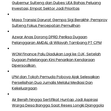
Gubernur Sulteng dan Dubes UEA Bahas Peluang
Investasi, Empat Sektor Jadi Prioritas
Masa Transisi Darurat Gempa Sigi Berakhir, Pemprov
Sulteng Fokus Percepatan Pemulihan
Azwar Anas Dorong DPRD Periksa Dugaan
Pelanggaran AMDAL di Wilayah Tambang PT CPM
‎WOM Finance Palu Diadukan Lagi ke OJK, Setelah
Dugaan Pelelangan Kini Penarikan Kendaraan
Dipersoalkan ‎
LPM dan Tokoh Pemuda Poboya Ajak Selesaikan
Perselisihan Dua Jurnalis Melalui Mediasi Dan
Kekeluargaan
Air Bersih hingga Sertifikat Huntap Jadi Aspirasi
Warga Desa Bangga Saat Reses Longki Djanggola