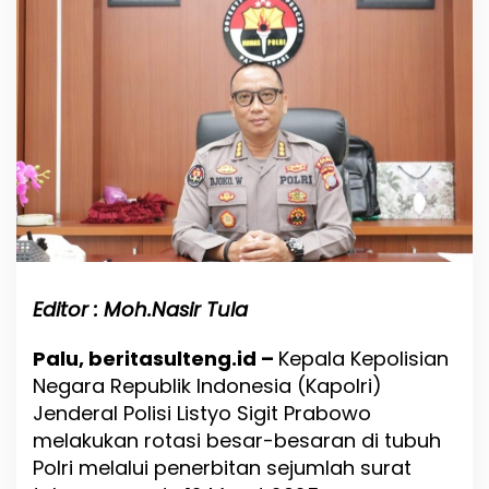
u
k
a
n
R
o
t
a
s
i
B
e
s
a
r
Editor : Moh.Nasir Tula
d
i
J
Palu, beritasulteng.id –
Kepala Kepolisian
a
Negara Republik Indonesia (Kapolri)
j
Jenderal Polisi Listyo Sigit Prabowo
a
r
melakukan rotasi besar-besaran di tubuh
a
Polri melalui penerbitan sejumlah surat
n