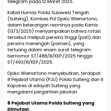
telegram pada 12 Maret 2025.
P
o
l
Kabid Humas Polda Sulawesi Tengah
r
(Sulteng), Kombes Pol Djoko Wienartono,
i
dalam keterangan resminya pada Kamis
,
(13/3/2025) menyampaikan bahwa rotasi
8
P
tersebut meliputi perwira tinggi (pati) dan
J
perwira menengah (pamen), yang
U
tertuang dalam enam surat telegram
d
a
bernomor ST/488/III/KEP./2025 hingga
n
ST/493/III/KEP./2025.
6
K
Djoko Wienartono menyebutkan, terdapat
a
p
8 Pejabat Utama (PJU) Polda Sulteng dan 6
o
Kapolres di wilayah Sulteng yang
l
mengalami pergantian jabatan.
r
e
s
8 Pejabat Utama Polda Sulteng yang
d
Dimutasi:
i