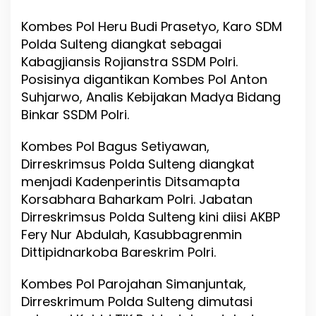
P
Kombes Pol Heru Budi Prasetyo, Karo SDM
o
l
Polda Sulteng diangkat sebagai
d
Kabagjiansis Rojianstra SSDM Polri.
a
Posisinya digantikan Kombes Pol Anton
S
u
Suhjarwo, Analis Kebijakan Madya Bidang
l
Binkar SSDM Polri.
t
e
Kombes Pol Bagus Setiyawan,
n
g
Dirreskrimsus Polda Sulteng diangkat
D
menjadi Kadenperintis Ditsamapta
i
Korsabhara Baharkam Polri. Jabatan
m
u
Dirreskrimsus Polda Sulteng kini diisi AKBP
t
Fery Nur Abdulah, Kasubbagrenmin
a
Dittipidnarkoba Bareskrim Polri.
s
i
Kombes Pol Parojahan Simanjuntak,
Dirreskrimum Polda Sulteng dimutasi