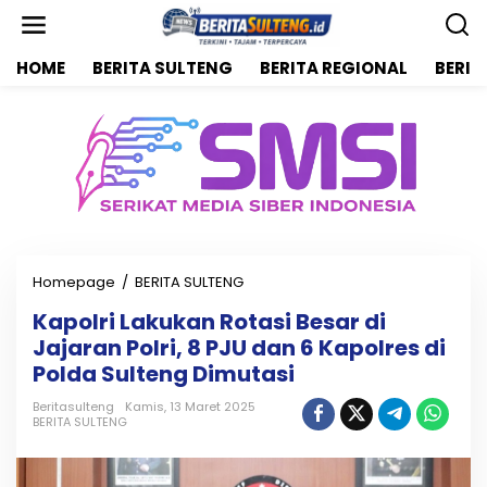
L
e
w
HOME
BERITA SULTENG
BERITA REGIONAL
BERIT
a
t
i
k
e
k
o
n
t
e
n
Homepage
/
BERITA SULTENG
K
a
Kapolri Lakukan Rotasi Besar di
p
Jajaran Polri, 8 PJU dan 6 Kapolres di
o
l
Polda Sulteng Dimutasi
r
i
Beritasulteng
Kamis, 13 Maret 2025
BERITA SULTENG
L
a
k