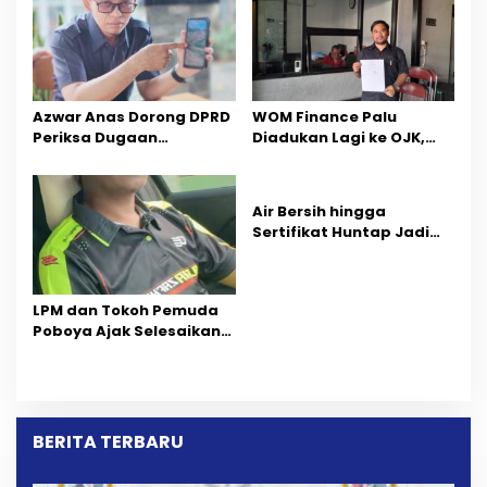
Azwar Anas Dorong DPRD
‎WOM Finance Palu
Periksa Dugaan
Diadukan Lagi ke OJK,
Pelanggaran AMDAL di
Setelah Dugaan
Wilayah Tambang PT
Pelelangan Kini
CPM
Penarikan Kendaraan
Air Bersih hingga
Dipersoalkan ‎
Sertifikat Huntap Jadi
Aspirasi Warga Desa
Bangga Saat Reses
Longki Djanggola
LPM dan Tokoh Pemuda
Poboya Ajak Selesaikan
Perselisihan Dua Jurnalis
Melalui Mediasi Dan
Kekeluargaan
BERITA TERBARU