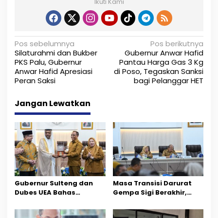
Ikuti Kami
N
Pos sebelumnya
Pos berikutnya
Silaturahmi dan Bukber
Gubernur Anwar Hafid
a
PKS Palu, Gubernur
Pantau Harga Gas 3 Kg
Anwar Hafid Apresiasi
di Poso, Tegaskan Sanksi
v
Peran Saksi
bagi Pelanggar HET
i
Jangan Lewatkan
g
a
s
i
p
Gubernur Sulteng dan
Masa Transisi Darurat
o
Dubes UEA Bahas
Gempa Sigi Berakhir,
Peluang Investasi, Empat
Pemprov Sulteng Fokus
s
Sektor Jadi Prioritas
Percepatan Pemulihan