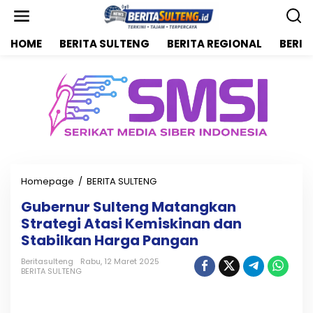
L
e
w
HOME
BERITA SULTENG
BERITA REGIONAL
BERIT
a
t
i
k
e
k
o
n
t
e
n
Homepage
/
BERITA SULTENG
G
u
Gubernur Sulteng Matangkan
b
Strategi Atasi Kemiskinan dan
e
r
Stabilkan Harga Pangan
n
u
Beritasulteng
Rabu, 12 Maret 2025
BERITA SULTENG
r
S
u