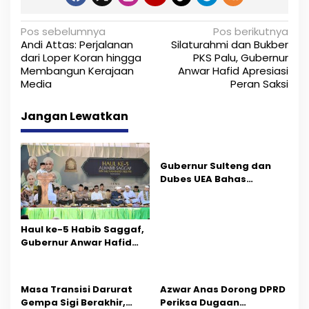
N
Pos sebelumnya
Pos berikutnya
Andi Attas: Perjalanan
Silaturahmi dan Bukber
a
dari Loper Koran hingga
PKS Palu, Gubernur
Membangun Kerajaan
Anwar Hafid Apresiasi
v
Media
Peran Saksi
i
Jangan Lewatkan
g
a
s
Gubernur Sulteng dan
Dubes UEA Bahas
i
Peluang Investasi, Empat
Sektor Jadi Prioritas
p
Haul ke-5 Habib Saggaf,
o
Gubernur Anwar Hafid
Ajak Teladani Warisan
s
Ilmu dan Pendidikan
Masa Transisi Darurat
Azwar Anas Dorong DPRD
Gempa Sigi Berakhir,
Periksa Dugaan