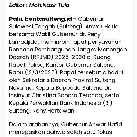
l
Editor : Moh.Nasir Tula
t
e
Palu, beritasulteng.id –
n
Gubernur
g
Sulawesi Tengah (Sulteng), Anwar Hafid,
M
bersama Wakil Gubernur dr. Reny
a
Lamadjido, memimpin rapat penyusunan
t
a
Rencana Pembangunan Jangka Menengah
n
Daerah (RPJMD) 2025-2030 di Ruang
g
Rapat Polibu, Kantor Gubernur Sulteng,
k
a
Rabu (12/3/2025). Rapat tersebut dihadiri
n
oleh Sekretaris Daerah Provinsi Sulteng
S
Novalina, Kepala Bappeda Sulteng Dr.
t
r
Insinyur Christina Sandra Terondo, serta
a
Kepala Perwakilan Bank Indonesia (BI)
t
Sulteng, Rony Hartawan.
e
g
i
Dalam arahannya, Gubernur Anwar Hafid
A
menegaskan bahwa salah satu fokus
t