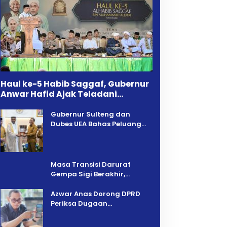
Haul ke-5 Habib Saggaf, Gubernur
Anwar Hafid Ajak Teladani
Warisan Ilmu dan Pendidikan
Gubernur Sulteng dan
Dubes UEA Bahas Peluang
Investasi, Empat Sektor Jadi
Prioritas
Masa Transisi Darurat
Gempa Sigi Berakhir,
Pemprov Sulteng Fokus
Percepatan Pemulihan
Azwar Anas Dorong DPRD
Periksa Dugaan
Pelanggaran AMDAL di
Wilayah Tambang PT CPM