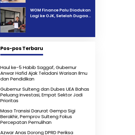
‎WOM Finance Palu Diadukan
Lagi ke OJK, Setelah Dugaan
Pelelangan Kini Penarikan
Kendaraan Dipersoalkan ‎
Pos-pos Terbaru
Haul ke-5 Habib Saggaf, Gubernur
Anwar Hafid Ajak Teladani Warisan Ilmu
dan Pendidikan
Gubernur Sulteng dan Dubes UEA Bahas
Peluang Investasi, Empat Sektor Jadi
Prioritas
Masa Transisi Darurat Gempa Sigi
Berakhir, Pemprov Sulteng Fokus
Percepatan Pemulihan
Azwar Anas Dorong DPRD Periksa