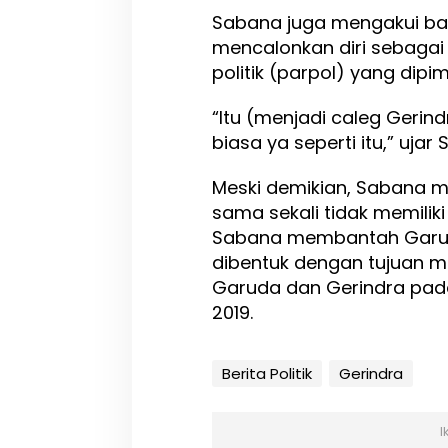
n
Sabana juga mengakui ba
g
mencalonkan diri sebagai a
a
n
politik (parpol) yang dipi
G
e
“Itu (menjadi caleg Gerind
r
biasa ya seperti itu,” ujar
i
n
d
Meski demikian, Sabana
r
sama sekali tidak memiliki
a
Sabana membantah Garud
dibentuk dengan tujuan m
Garuda dan Gerindra pad
2019.
Berita Politik
Gerindra
I