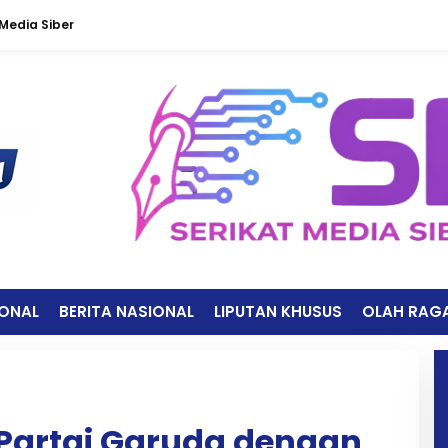
edia Siber
IONAL
BERITA NASIONAL
LIPUTAN KHUSUS
OLAH RAG
 Partai Garuda dengan