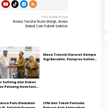
Pos berikutnya
Rawa Terate Rutin Banjir, Anies
Bakal Cek Pabrik Sekitar
Masa Transisi Darurat Gempa
Sigi Berakhir, Pemprov Sulteng
Fokus Percepatan Pemulihan
r Sulteng dan Dubes
s Peluang Investasi,
ktor Jadi Prioritas
nance Palu Diadukan
LPM dan Tokoh Pemuda
 OJK, Setelah Dugaan
Poboya Ajak Selesaikan