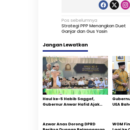
N
Pos sebelumnya
Strategi PPP Menangkan Duet
a
Ganjar dan Gus Yasin
v
Jangan Lewatkan
i
g
a
s
i
p
Haul ke-5 Habib Saggaf,
Gubernu
Gubernur Anwar Hafid Ajak
UEA Baha
o
Teladani Warisan Ilmu dan
Empat Se
s
Pendidikan
Azwar Anas Dorong DPRD
‎WOM Fi
Periksa Dugaan Pelanggaran
Lagi ke