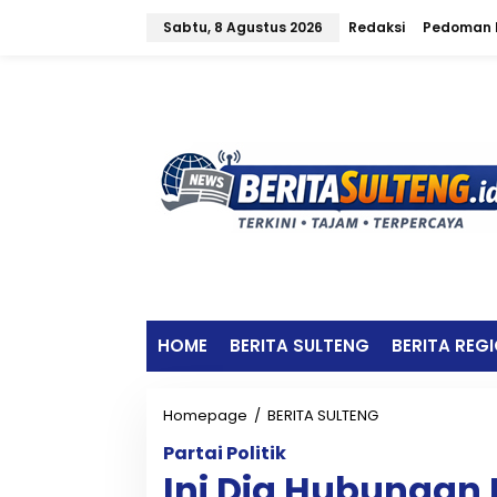
L
Sabtu, 8 Agustus 2026
Redaksi
Pedoman M
e
w
a
t
i
k
e
k
o
n
t
e
n
HOME
BERITA SULTENG
BERITA REG
Homepage
/
BERITA SULTENG
I
n
Partai Politik
i
Ini Dia Hubungan
D