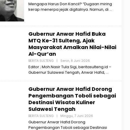
L
T
Mengapa Harus Don Kancil? “Dugaan miring
E
E
kerap menerpa jejak digitalnya. Namun, di
H
N
B
G
E
R
I
T
Gubernur Anwar Hafid Buka
A
S
MTQ Ke-31 Sulteng, Ajak
U
Masyarakat Amalkan Nilai-Nilai
L
T
Al-Qur’an
E
N
BERITA SULTENG
|
Senin, 8 Juni 2026
O
G
L
Editor ; Moh.Nasir Tula Sigi, beritasulteng.id –
E
Gubernur Sulawesi Tengah, Anwar Hafid,
H
B
E
R
Gubernur Anwar Hafid Dorong
I
T
Pengembangan Toboli sebagai
A
Destinasi Wisata Kuliner
S
U
Sulawesi Tengah
L
T
BERITA SULTENG
|
Minggu, 7 Juni 2026
O
E
L
Gubernur Anwar Hafid Dorong
N
E
G
Pengembangan Toboli sebagai Destinasi
H