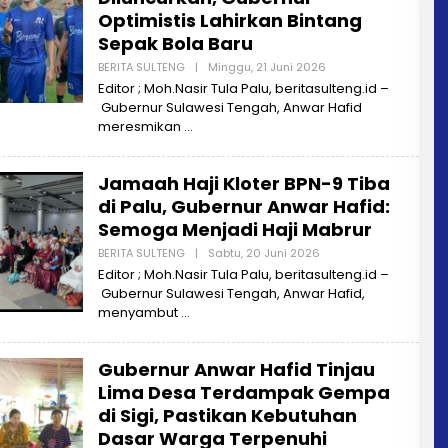
Optimistis Lahirkan Bintang
Sepak Bola Baru
BERITA SULTENG
|
Minggu, 21 Juni 2026
O
L
Editor ; Moh.Nasir Tula Palu, beritasulteng.id –
E
Gubernur Sulawesi Tengah, Anwar Hafid
H
B
meresmikan
E
R
I
Jamaah Haji Kloter BPN-9 Tiba
T
A
di Palu, Gubernur Anwar Hafid:
S
U
Semoga Menjadi Haji Mabrur
L
T
BERITA SULTENG
|
Sabtu, 20 Juni 2026
O
E
L
Editor ; Moh.Nasir Tula Palu, beritasulteng.id –
N
E
G
Gubernur Sulawesi Tengah, Anwar Hafid,
H
B
menyambut
E
R
I
Gubernur Anwar Hafid Tinjau
T
A
Lima Desa Terdampak Gempa
S
U
di Sigi, Pastikan Kebutuhan
L
Dasar Warga Terpenuhi
T