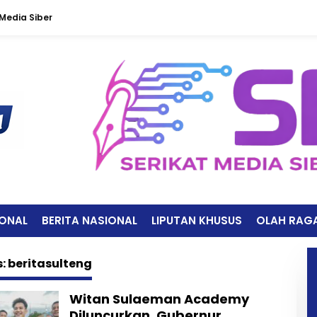
edia Siber
IONAL
BERITA NASIONAL
LIPUTAN KHUSUS
OLAH RAG
s:
beritasulteng
Witan Sulaeman Academy
Diluncurkan, Gubernur