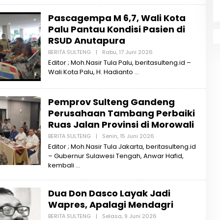
R
I
Pascagempa M 6,7, Wali Kota
T
A
Palu Pantau Kondisi Pasien di
S
U
RSUD Anutapura
L
T
BERITA SULTENG
|
Rabu, 17 Juni 2026
O
E
L
Editor ; Moh.Nasir Tula Palu, beritasulteng.id –
N
E
G
Wali Kota Palu, H. Hadianto
H
B
E
R
Pemprov Sulteng Gandeng
I
T
Perusahaan Tambang Perbaiki
A
S
Ruas Jalan Provinsi di Morowali
U
L
BERITA SULTENG
|
Senin, 15 Juni 2026
O
T
L
Editor ; Moh.Nasir Tula Jakarta, beritasulteng.id
E
E
– Gubernur Sulawesi Tengah, Anwar Hafid,
N
H
G
B
kembali
E
R
I
Dua Don Dasco Layak Jadi
T
A
Wapres, Apalagi Mendagri
S
U
BERITA SULTENG
|
Selasa, 9 Juni 2026
O
L