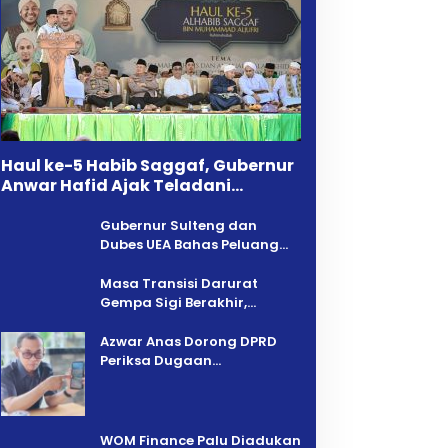
Haul ke-5 Habib Saggaf, Gubernur
Anwar Hafid Ajak Teladani
Warisan Ilmu dan Pendidikan
Gubernur Sulteng dan
Dubes UEA Bahas Peluang
Investasi, Empat Sektor Jadi
Prioritas
Masa Transisi Darurat
Gempa Sigi Berakhir,
Pemprov Sulteng Fokus
Percepatan Pemulihan
Azwar Anas Dorong DPRD
Periksa Dugaan
Pelanggaran AMDAL di
Wilayah Tambang PT CPM
‎WOM Finance Palu Diadukan