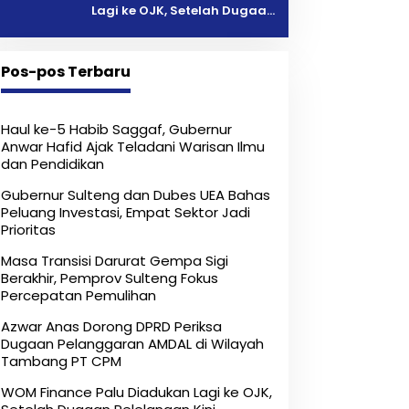
Lagi ke OJK, Setelah Dugaan
Pelelangan Kini Penarikan
Kendaraan Dipersoalkan ‎
Pos-pos Terbaru
Haul ke-5 Habib Saggaf, Gubernur
Anwar Hafid Ajak Teladani Warisan Ilmu
dan Pendidikan
Gubernur Sulteng dan Dubes UEA Bahas
Peluang Investasi, Empat Sektor Jadi
Prioritas
Masa Transisi Darurat Gempa Sigi
Berakhir, Pemprov Sulteng Fokus
Percepatan Pemulihan
Azwar Anas Dorong DPRD Periksa
Dugaan Pelanggaran AMDAL di Wilayah
Tambang PT CPM
‎WOM Finance Palu Diadukan Lagi ke OJK,