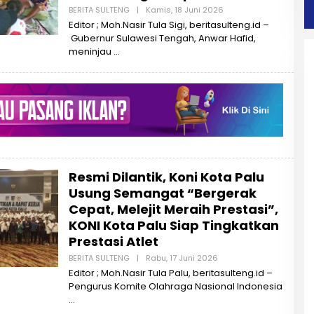
E
BERITA SULTENG
|
Kamis, 18 Juni 2026
O
N
L
G
Editor ; Moh.Nasir Tula Sigi, beritasulteng.id –
E
Gubernur Sulawesi Tengah, Anwar Hafid,
H
B
meninjau
E
R
I
T
A
S
U
L
T
E
N
G
Resmi Dilantik, Koni Kota Palu
Usung Semangat “Bergerak
Cepat, Melejit Meraih Prestasi”,
KONI Kota Palu Siap Tingkatkan
Prestasi Atlet
BERITA SULTENG
|
Rabu, 17 Juni 2026
O
L
Editor ; Moh.Nasir Tula Palu, beritasulteng.id –
E
Pengurus Komite Olahraga Nasional Indonesia
H
B
E