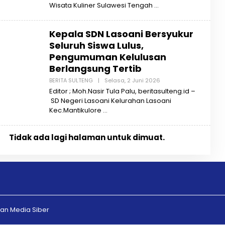
B
Wisata Kuliner Sulawesi Tengah
E
R
I
Kepala SDN Lasoani Bersyukur
T
A
Seluruh Siswa Lulus,
S
U
Pengumuman Kelulusan
L
Berlangsung Tertib
T
E
BERITA SULTENG
|
Selasa, 2 Juni 2026
O
N
L
G
Editor ; Moh.Nasir Tula Palu, beritasulteng.id –
E
SD Negeri Lasoani Kelurahan Lasoani
H
B
Kec.Mantikulore
E
R
I
Tidak ada lagi halaman untuk dimuat.
T
A
S
U
L
T
E
N
G
n Media Siber