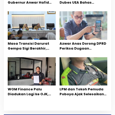
Gubernur Anwar Hafid
Dubes UEA Bahas
s
Ajak Teladani Warisan
Peluang Investasi, Empat
Ilmu dan Pendidikan
Sektor Jadi Prioritas
Masa Transisi Darurat
Azwar Anas Dorong DPRD
Gempa Sigi Berakhir,
Periksa Dugaan
Pemprov Sulteng Fokus
Pelanggaran AMDAL di
Percepatan Pemulihan
Wilayah Tambang PT
CPM
‎WOM Finance Palu
LPM dan Tokoh Pemuda
Diadukan Lagi ke OJK,
Poboya Ajak Selesaikan
Setelah Dugaan
Perselisihan Dua Jurnalis
Pelelangan Kini
Melalui Mediasi Dan
Penarikan Kendaraan
Kekeluargaan
Dipersoalkan ‎