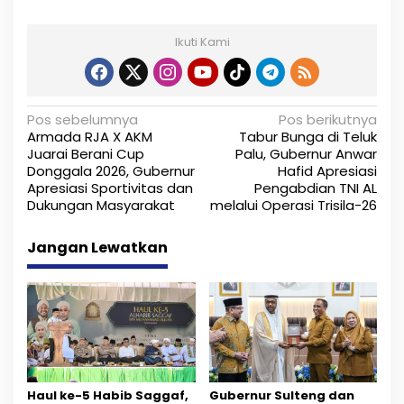
Ikuti Kami
N
Pos sebelumnya
Pos berikutnya
Armada RJA X AKM
Tabur Bunga di Teluk
a
Juarai Berani Cup
Palu, Gubernur Anwar
Donggala 2026, Gubernur
Hafid Apresiasi
v
Apresiasi Sportivitas dan
Pengabdian TNI AL
i
Dukungan Masyarakat
melalui Operasi Trisila-26
g
Jangan Lewatkan
a
s
i
p
o
Haul ke-5 Habib Saggaf,
Gubernur Sulteng dan