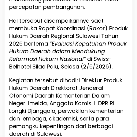
w
percepatan pembangunan.
e
s
Hal tersebut disampaikannya saat
i
2
membuka Rapat Koordinasi (Rakor) Produk
0
Hukum Daerah Regional Sulawesi Tahun
2
2026 bertema
“Evaluasi Kepatuhan Produk
6
,
Hukum Daerah dalam Mendukung
G
Reformasi Hukum Nasional”
di Swiss-
u
Belhotel Silae Palu, Selasa (2/6/2026).
b
e
r
Kegiatan tersebut dihadiri Direktur Produk
n
Hukum Daerah Direktorat Jenderal
u
Otonomi Daerah Kementerian Dalam
r
A
Negeri Imelda, Anggota Komisi II DPR RI
n
Longki Djanggola, perwakilan kementerian
w
dan lembaga, akademisi, serta para
a
r
pemangku kepentingan dari berbagai
H
daerah di Sulawesi.
a