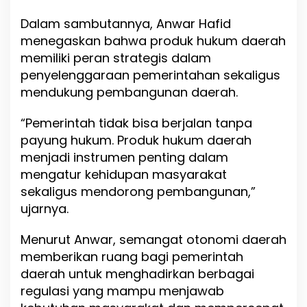
f
Dalam sambutannya, Anwar Hafid
i
d
menegaskan bahwa produk hukum daerah
D
memiliki peran strategis dalam
o
penyelenggaraan pemerintahan sekaligus
r
o
mendukung pembangunan daerah.
n
g
“Pemerintah tidak bisa berjalan tanpa
I
payung hukum. Produk hukum daerah
n
o
menjadi instrumen penting dalam
v
mengatur kehidupan masyarakat
a
sekaligus mendorong pembangunan,”
s
ujarnya.
i
R
e
Menurut Anwar, semangat otonomi daerah
g
memberikan ruang bagi pemerintah
u
daerah untuk menghadirkan berbagai
l
a
regulasi yang mampu menjawab
s