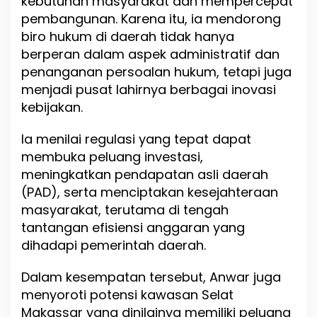
kebutuhan masyarakat dan mempercepat
i
pembangunan. Karena itu, ia mendorong
u
n
biro hukum di daerah tidak hanya
t
berperan dalam aspek administratif dan
u
penanganan persoalan hukum, tetapi juga
k
P
menjadi pusat lahirnya berbagai inovasi
e
kebijakan.
r
c
Ia menilai regulasi yang tepat dapat
e
p
membuka peluang investasi,
a
meningkatkan pendapatan asli daerah
t
(PAD), serta menciptakan kesejahteraan
P
e
masyarakat, terutama di tengah
m
tantangan efisiensi anggaran yang
b
dihadapi pemerintah daerah.
a
n
g
Dalam kesempatan tersebut, Anwar juga
u
menyoroti potensi kawasan Selat
n
Makassar yang dinilainya memiliki peluang
a