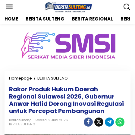
L
e
w
HOME
BERITA SULTENG
BERITA REGIONAL
BERIT
a
t
i
k
e
k
o
n
t
e
n
Homepage
/
BERITA SULTENG
R
a
Rakor Produk Hukum Daerah
k
Regional Sulawesi 2026, Gubernur
o
r
Anwar Hafid Dorong Inovasi Regulasi
P
untuk Percepat Pembangunan
r
o
Beritasulteng
Selasa, 2 Juni 2026
d
BERITA SULTENG
u