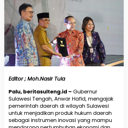
k
H
u
k
u
m
D
a
e
r
a
h
R
e
g
Editor ; Moh.Nasir Tula
i
o
Palu, beritasulteng.id –
Gubernur
n
Sulawesi Tengah, Anwar Hafid, mengajak
a
l
pemerintah daerah di wilayah Sulawesi
S
untuk menjadikan produk hukum daerah
u
sebagai instrumen inovasi yang mampu
l
a
mendorong pertumbuhan ekonomi dan