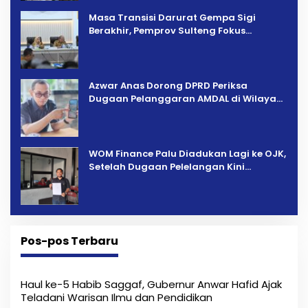
Masa Transisi Darurat Gempa Sigi
Berakhir, Pemprov Sulteng Fokus
Percepatan Pemulihan
Azwar Anas Dorong DPRD Periksa
Dugaan Pelanggaran AMDAL di Wilayah
Tambang PT CPM
‎WOM Finance Palu Diadukan Lagi ke OJK,
Setelah Dugaan Pelelangan Kini
Penarikan Kendaraan Dipersoalkan ‎
Pos-pos Terbaru
Haul ke-5 Habib Saggaf, Gubernur Anwar Hafid Ajak
Teladani Warisan Ilmu dan Pendidikan