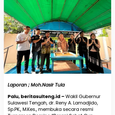
n
g
B
u
k
a
T
u
r
n
a
m
e
n
D
o
m
i
Laporan ; Moh.Nasir Tula
n
o
Palu, beritasulteng.id –
Wakil Gubernur
“
Sulawesi Tengah, dr. Reny A. Lamadjido,
B
e
Sp.PK., M.Kes., membuka secara resmi
r