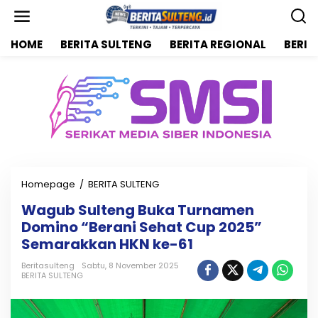
L
e
w
HOME
BERITA SULTENG
BERITA REGIONAL
BERIT
a
t
i
k
e
k
o
n
t
e
n
Homepage
/
BERITA SULTENG
W
a
Wagub Sulteng Buka Turnamen
g
Domino “Berani Sehat Cup 2025”
u
b
Semarakkan HKN ke-61
S
u
Beritasulteng
Sabtu, 8 November 2025
BERITA SULTENG
l
t
e