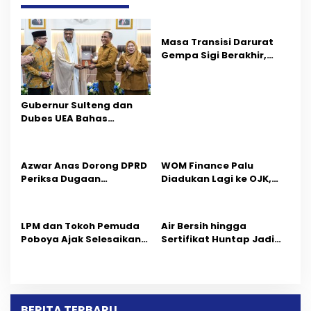
g
a
s
Masa Transisi Darurat
Gempa Sigi Berakhir,
i
Pemprov Sulteng Fokus
Percepatan Pemulihan
p
Gubernur Sulteng dan
o
Dubes UEA Bahas
Peluang Investasi, Empat
s
Sektor Jadi Prioritas
Azwar Anas Dorong DPRD
‎WOM Finance Palu
Periksa Dugaan
Diadukan Lagi ke OJK,
Pelanggaran AMDAL di
Setelah Dugaan
Wilayah Tambang PT
Pelelangan Kini
CPM
Penarikan Kendaraan
LPM dan Tokoh Pemuda
Air Bersih hingga
Dipersoalkan ‎
Poboya Ajak Selesaikan
Sertifikat Huntap Jadi
Perselisihan Dua Jurnalis
Aspirasi Warga Desa
Melalui Mediasi Dan
Bangga Saat Reses
Kekeluargaan
Longki Djanggola
BERITA TERBARU