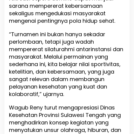
sarana mempererat kebersamaan
a
n
sekaligus mengedukasi masyarakat
H
mengenai pentingnya pola hidup sehat.
K
N
“Turnamen ini bukan hanya sekadar
k
e
perlombaan, tetapi juga wadah
-
mempererat silaturahmi antarinstansi dan
6
masyarakat. Melalui permainan yang
1
sederhana ini, kita belajar nilai sportivitas,
ketelitian, dan kebersamaan, yang juga
sangat relevan dalam membangun
pelayanan kesehatan yang kuat dan
kolaboratif,” ujarnya.
Wagub Reny turut mengapresiasi Dinas
Kesehatan Provinsi Sulawesi Tengah yang
menghadirkan konsep kegiatan yang
menyatukan unsur olahraga, hiburan, dan