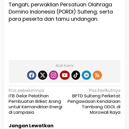
Tengah; perwakilan Persatuan Olahraga
Domino Indonesia (PORDI) Sulteng; serta
para peserta dan tamu undangan.
Ikuti Kami
N
Pos sebelumnya
Pos berikutnya
ITB Gelar Pelatihan
BPTD Sulteng Perketat
a
Pembuatan Briket Arang
Pengawasan Kendaraan
untuk Kemandirian Energi
Tambang ODOL di
v
di Lampasio
Morowali Raya
i
Jangan Lewatkan