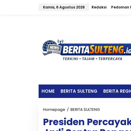
L
Kamis, 6 Agustus 2026
Redaksi
Pedoman M
e
w
a
t
i
k
e
k
o
n
t
e
n
HOME
BERITA SULTENG
BERITA REG
Homepage
/
BERITA SULTENG
P
r
Presiden Percaya
e
s