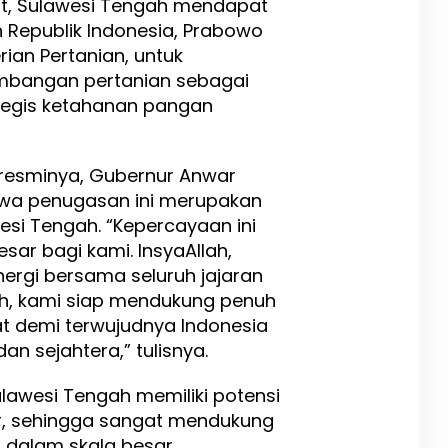
t, Sulawesi Tengah mendapat
 Republik Indonesia, Prabowo
rian Pertanian, untuk
mbangan pertanian sebagai
tegis ketahanan pangan
 resminya, Gubernur Anwar
wa penugasan ini merupakan
si Tengah. “Kepercayaan ini
ar bagi kami. InsyaAllah,
nergi bersama seluruh jajaran
ah, kami siap mendukung penuh
t demi terwujudnya Indonesia
n sejahtera,” tulisnya.
awesi Tengah memiliki potensi
r, sehingga sangat mendukung
dalam skala besar.