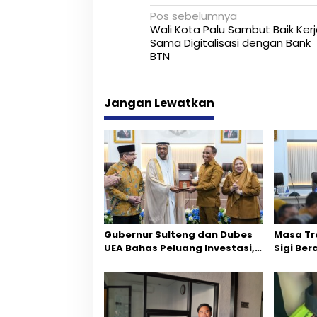
N
Pos sebelumnya
Wali Kota Palu Sambut Baik Ker
a
Sama Digitalisasi dengan Bank
BTN
v
i
Jangan Lewatkan
g
a
s
i
p
o
Gubernur Sulteng dan Dubes
Masa Tr
s
UEA Bahas Peluang Investasi,
Sigi Ber
Empat Sektor Jadi Prioritas
Fokus P