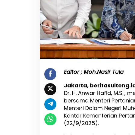
a
n
P
e
r
t
a
n
i
a
n
Editor ; Moh.Nasir Tula
Jakarta, beritasulteng.i
Dr. H. Anwar Hafid, M.Si.,
bersama Menteri Pertania
Menteri Dalam Negeri Muh
Kantor Kementerian Pertan
(22/9/2025).