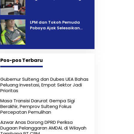
Pelelangan Kini Penarikan
Kendaraan Dipersoalkan ‎
LPM dan Tokoh Pemuda
Poboya Ajak Selesaikan
Perselisihan Dua Jurnalis
Melalui Mediasi Dan
Kekeluargaan
Pos-pos Terbaru
Gubernur Sulteng dan Dubes UEA Bahas
Peluang Investasi, Empat Sektor Jadi
Prioritas
Masa Transisi Darurat Gempa Sigi
Berakhir, Pemprov Sulteng Fokus
Percepatan Pemulihan
Azwar Anas Dorong DPRD Periksa
Dugaan Pelanggaran AMDAL di Wilayah
Tambang PT CPM