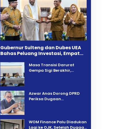
Gubernur Sulteng dan Dubes UEA
Bahas Peluang Investasi, Empat
Sektor Jadi Prioritas
Masa Transisi Darurat
Gempa Sigi Berakhir,
Pemprov Sulteng Fokus
Percepatan Pemulihan
Azwar Anas Dorong DPRD
Periksa Dugaan
Pelanggaran AMDAL di
Wilayah Tambang PT CPM
‎WOM Finance Palu Diadukan
Lagi ke OJK, Setelah Dugaan