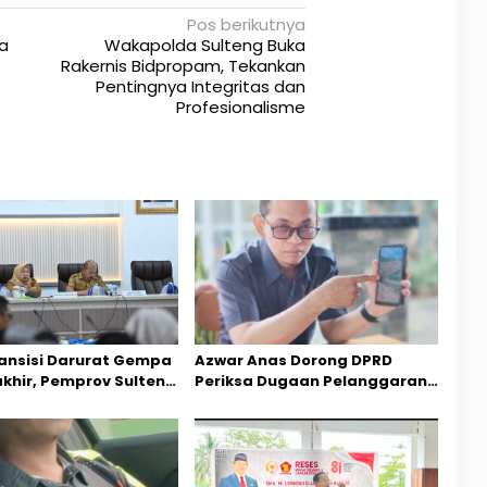
Pos berikutnya
ja
Wakapolda Sulteng Buka
Rakernis Bidpropam, Tekankan
Pentingnya Integritas dan
Profesionalisme
ansisi Darurat Gempa
Azwar Anas Dorong DPRD
akhir, Pemprov Sulteng
Periksa Dugaan Pelanggaran
ercepatan Pemulihan
AMDAL di Wilayah Tambang PT
CPM