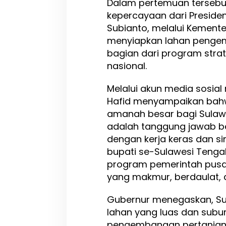
Dalam pertemuan tersebu
kepercayaan dari Presiden
Subianto, melalui Kemente
menyiapkan lahan penge
bagian dari program stra
nasional.
Melalui akun media sosial
Hafid menyampaikan bah
amanah besar bagi Sulawe
adalah tanggung jawab bes
dengan kerja keras dan si
bupati se-Sulawesi Teng
program pemerintah pusa
yang makmur, berdaulat, da
Gubernur menegaskan, Sul
lahan yang luas dan subu
pengembangan pertanian 