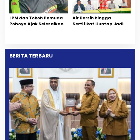
LPM dan Tokoh Pemuda
Air Bersih hingga
Poboya Ajak Selesaikan
Sertifikat Huntap Jadi
Perselisihan Dua Jurnalis
Aspirasi Warga Desa
Melalui Mediasi Dan
Bangga Saat Reses
Kekeluargaan
Longki Djanggola
BERITA TERBARU