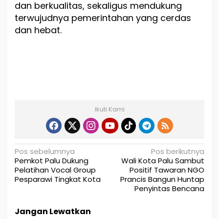
dan berkualitas, sekaligus mendukung
terwujudnya pemerintahan yang cerdas
dan hebat.
Ikuti Kami
N
Pos sebelumnya
Pos berikutnya
Pemkot Palu Dukung
Wali Kota Palu Sambut
a
Pelatihan Vocal Group
Positif Tawaran NGO
Pesparawi Tingkat Kota
Prancis Bangun Huntap
v
Penyintas Bencana
i
Jangan Lewatkan