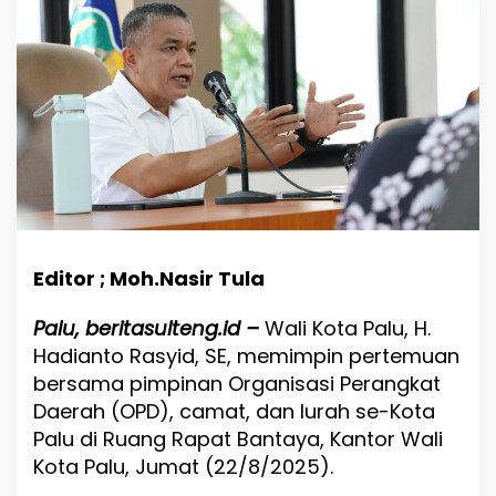
S
i
a
p
k
a
n
“
S
e
k
o
l
a
Editor ; Moh.Nasir Tula
h
K
Palu, beritasulteng.id –
Wali Kota Palu, H.
h
Hadianto Rasyid, SE, memimpin pertemuan
u
s
bersama pimpinan Organisasi Perangkat
u
Daerah (OPD), camat, dan lurah se-Kota
s
Palu di Ruang Rapat Bantaya, Kantor Wali
K
Kota Palu, Jumat (22/8/2025).
e
l