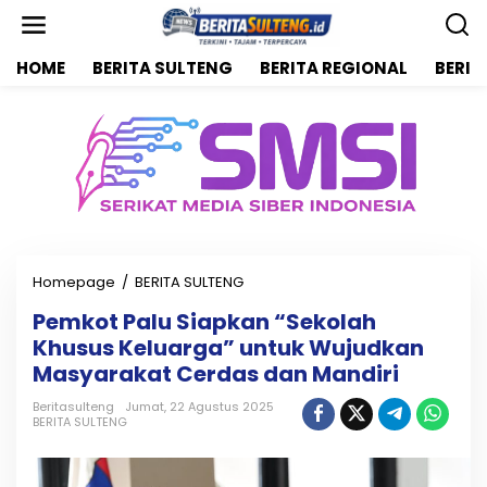
L
e
w
HOME
BERITA SULTENG
BERITA REGIONAL
BERIT
a
t
i
k
e
k
o
n
t
e
n
Homepage
/
BERITA SULTENG
P
e
Pemkot Palu Siapkan “Sekolah
m
Khusus Keluarga” untuk Wujudkan
k
o
Masyarakat Cerdas dan Mandiri
t
P
Beritasulteng
Jumat, 22 Agustus 2025
BERITA SULTENG
a
l
u