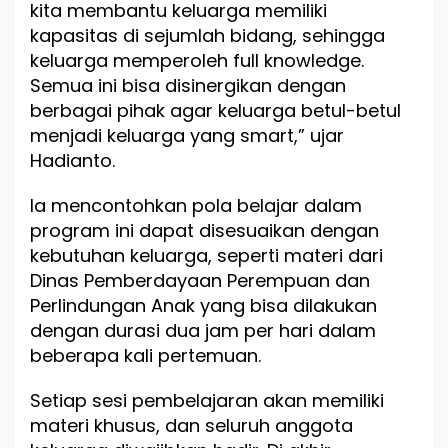
kita membantu keluarga memiliki
r
kapasitas di sejumlah bidang, sehingga
a
k
keluarga memperoleh full knowledge.
a
Semua ini bisa disinergikan dengan
t
berbagai pihak agar keluarga betul-betul
C
e
menjadi keluarga yang smart,” ujar
r
Hadianto.
d
a
Ia mencontohkan pola belajar dalam
s
d
program ini dapat disesuaikan dengan
a
kebutuhan keluarga, seperti materi dari
n
Dinas Pemberdayaan Perempuan dan
M
a
Perlindungan Anak yang bisa dilakukan
n
dengan durasi dua jam per hari dalam
d
beberapa kali pertemuan.
i
r
i
Setiap sesi pembelajaran akan memiliki
materi khusus, dan seluruh anggota