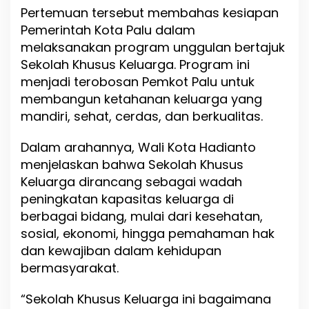
u
Pertemuan tersebut membahas kesiapan
a
Pemerintah Kota Palu dalam
r
melaksanakan program unggulan bertajuk
g
a
Sekolah Khusus Keluarga. Program ini
”
menjadi terobosan Pemkot Palu untuk
u
membangun ketahanan keluarga yang
n
t
mandiri, sehat, cerdas, dan berkualitas.
u
k
Dalam arahannya, Wali Kota Hadianto
W
menjelaskan bahwa Sekolah Khusus
u
j
Keluarga dirancang sebagai wadah
u
peningkatan kapasitas keluarga di
d
berbagai bidang, mulai dari kesehatan,
k
a
sosial, ekonomi, hingga pemahaman hak
n
dan kewajiban dalam kehidupan
M
bermasyarakat.
a
s
y
“Sekolah Khusus Keluarga ini bagaimana
a