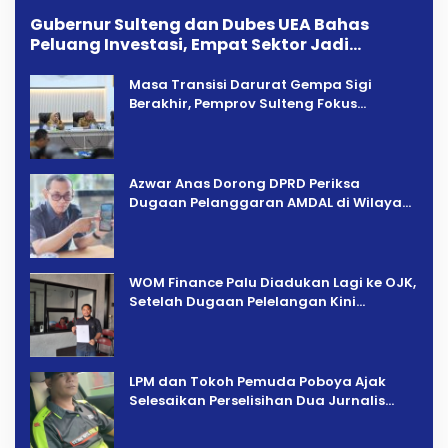
Gubernur Sulteng dan Dubes UEA Bahas
Peluang Investasi, Empat Sektor Jadi
Prioritas
Masa Transisi Darurat Gempa Sigi
Berakhir, Pemprov Sulteng Fokus
Percepatan Pemulihan
Azwar Anas Dorong DPRD Periksa
Dugaan Pelanggaran AMDAL di Wilayah
Tambang PT CPM
‎WOM Finance Palu Diadukan Lagi ke OJK,
Setelah Dugaan Pelelangan Kini
Penarikan Kendaraan Dipersoalkan ‎
LPM dan Tokoh Pemuda Poboya Ajak
Selesaikan Perselisihan Dua Jurnalis
Melalui Mediasi Dan Kekeluargaan