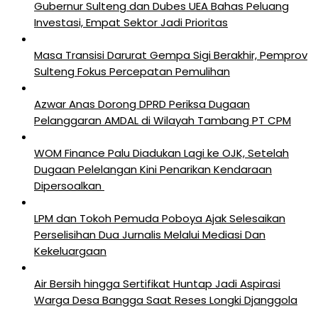
Gubernur Sulteng dan Dubes UEA Bahas Peluang
Investasi, Empat Sektor Jadi Prioritas
Masa Transisi Darurat Gempa Sigi Berakhir, Pemprov
Sulteng Fokus Percepatan Pemulihan
Azwar Anas Dorong DPRD Periksa Dugaan
Pelanggaran AMDAL di Wilayah Tambang PT CPM
‎WOM Finance Palu Diadukan Lagi ke OJK, Setelah
Dugaan Pelelangan Kini Penarikan Kendaraan
Dipersoalkan ‎
LPM dan Tokoh Pemuda Poboya Ajak Selesaikan
Perselisihan Dua Jurnalis Melalui Mediasi Dan
Kekeluargaan
Air Bersih hingga Sertifikat Huntap Jadi Aspirasi
Warga Desa Bangga Saat Reses Longki Djanggola