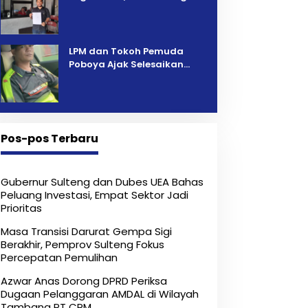
Pelelangan Kini Penarikan
Kendaraan Dipersoalkan ‎
LPM dan Tokoh Pemuda
Poboya Ajak Selesaikan
Perselisihan Dua Jurnalis
Melalui Mediasi Dan
Kekeluargaan
Pos-pos Terbaru
Gubernur Sulteng dan Dubes UEA Bahas
Peluang Investasi, Empat Sektor Jadi
Prioritas
Masa Transisi Darurat Gempa Sigi
Berakhir, Pemprov Sulteng Fokus
Percepatan Pemulihan
Azwar Anas Dorong DPRD Periksa
Dugaan Pelanggaran AMDAL di Wilayah
Tambang PT CPM