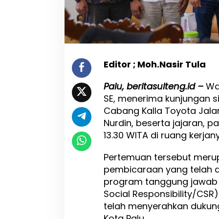
a
l
l
a
T
o
y
Editor ; Moh.Nasir Tula
o
t
Palu, beritasulteng.id –
Wal
a
SE, menerima kunjungan si
,
B
Cabang Kalla Toyota Jalan
a
Nurdin, beserta jajaran, 
h
13.30 WITA di ruang kerjan
a
s
R
Pertemuan tersebut merupa
e
pembicaraan yang telah di
n
program tanggung jawab 
c
a
Social Responsibility/CSR)
n
telah menyerahkan dukun
a
Kota Palu.
P