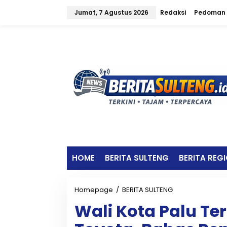
L
Jumat, 7 Agustus 2026
Redaksi
Pedoman 
e
w
a
t
i
k
e
k
o
n
t
e
n
HOME
BERITA SULTENG
BERITA REG
Homepage
/
BERITA SULTENG
W
a
Wali Kota Palu Te
l
i