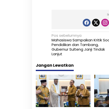
I
N
Pos sebelumnya
Mahasiswa Sampaikan Kritik Soa
a
Pendidikan dan Tambang,
Gubernur Sulteng Janji Tindak
v
Lanjut
i
Jangan Lewatkan
g
a
s
i
p