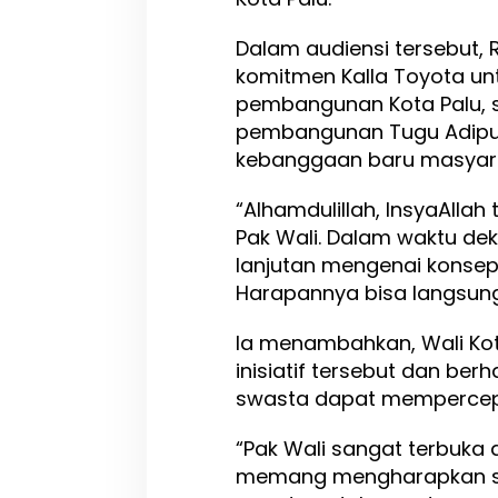
e
m
Dalam audiensi tersebut,
b
komitmen Kalla Toyota unt
a
pembangunan Kota Palu, s
n
g
pembangunan Tugu Adipur
u
kebanggaan baru masyara
n
a
“Alhamdulillah, InsyaAllah
n
T
Pak Wali. Dalam waktu d
u
lanjutan mengenai konsep
g
Harapannya bisa langsung k
u
A
d
Ia menambahkan, Wali Kot
i
inisiatif tersebut dan berh
p
swasta dapat mempercep
u
r
a
“Pak Wali sangat terbuka
memang mengharapkan si