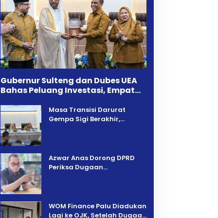
Gubernur Sulteng dan Dubes UEA
Bahas Peluang Investasi, Empat
Sektor Jadi Prioritas
Masa Transisi Darurat
Gempa Sigi Berakhir,
Pemprov Sulteng Fokus
Percepatan Pemulihan
Azwar Anas Dorong DPRD
Periksa Dugaan
Pelanggaran AMDAL di
Wilayah Tambang PT CPM
‎WOM Finance Palu Diadukan
Lagi ke OJK, Setelah Dugaan