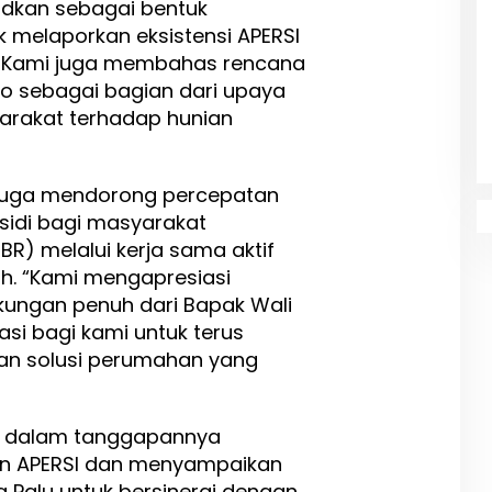
udkan sebagai bentuk
uk melaporkan eksistensi APERSI
a. Kami juga membahas rencana
o sebagai bagian dari upaya
rakat terhadap hunian
juga mendorong percepatan
idi bagi masyarakat
R) melalui kerja sama aktif
h. “Kami mengapresiasi
ungan penuh dari Bapak Wali
vasi bagi kami untuk terus
an solusi perumahan yang
id dalam tanggapannya
n APERSI dan menyampaikan
 Palu untuk bersinergi dengan