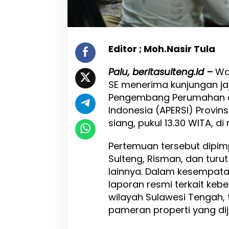
l
u
,
S
i
Editor ; Moh.Nasir Tula
a
p
Palu, beritasulteng.id –
Wal
G
e
SE menerima kunjungan ja
l
Pengembang Perumahan d
a
Indonesia (APERSI) Provin
r
siang, pukul 13.30 WITA, di
E
x
p
Pertemuan tersebut dipimp
o
Sulteng, Risman, dan turut
P
lainnya. Dalam kesempat
r
o
laporan resmi terkait kebe
p
wilayah Sulawesi Tengah,
e
pameran properti yang di
r
t
i