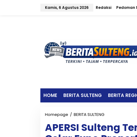
L
Kamis, 6 Agustus 2026
Redaksi
Pedoman M
e
w
a
t
i
k
e
k
o
n
t
e
n
HOME
BERITA SULTENG
BERITA REG
Homepage
/
BERITA SULTENG
A
P
APERSI Sulteng Te
E
R