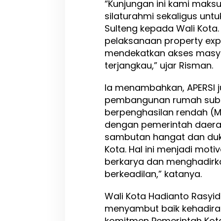
“Kunjungan ini kami maks
2
silaturahmi sekaligus unt
0
Sulteng kepada Wali Kot
2
5
pelaksanaan property exp
mendekatkan akses masya
terjangkau,” ujar Risman.
Ia menambahkan, APERSI 
pembangunan rumah subs
berpenghasilan rendah (MB
dengan pemerintah daera
sambutan hangat dan duk
Kota. Hal ini menjadi moti
berkarya dan menghadirk
berkeadilan,” katanya.
Wali Kota Hadianto Rasy
menyambut baik kehadira
komitmen Pemerintah Kota