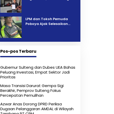
Pelelangan Kini Penarikan
Kendaraan Dipersoalkan ‎
LPM dan Tokoh Pemuda
Poboya Ajak Selesaikan
Perselisihan Dua Jurnalis
Melalui Mediasi Dan
Kekeluargaan
Pos-pos Terbaru
Gubernur Sulteng dan Dubes UEA Bahas
Peluang Investasi, Empat Sektor Jadi
Prioritas
Masa Transisi Darurat Gempa Sigi
Berakhir, Pemprov Sulteng Fokus
Percepatan Pemulihan
Azwar Anas Dorong DPRD Periksa
Dugaan Pelanggaran AMDAL di Wilayah
Tambang PT CPM