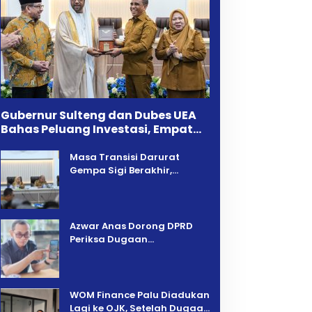
Gubernur Sulteng dan Dubes UEA
Bahas Peluang Investasi, Empat
Sektor Jadi Prioritas
Masa Transisi Darurat
Gempa Sigi Berakhir,
Pemprov Sulteng Fokus
Percepatan Pemulihan
Azwar Anas Dorong DPRD
Periksa Dugaan
Pelanggaran AMDAL di
Wilayah Tambang PT CPM
‎WOM Finance Palu Diadukan
Lagi ke OJK, Setelah Dugaan