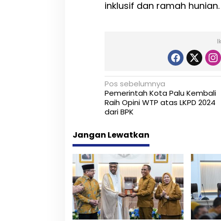
inklusif dan ramah hunian.
I
N
Pos sebelumnya
Pemerintah Kota Palu Kembali
a
Raih Opini WTP atas LKPD 2024
dari BPK
v
i
Jangan Lewatkan
g
a
s
i
p