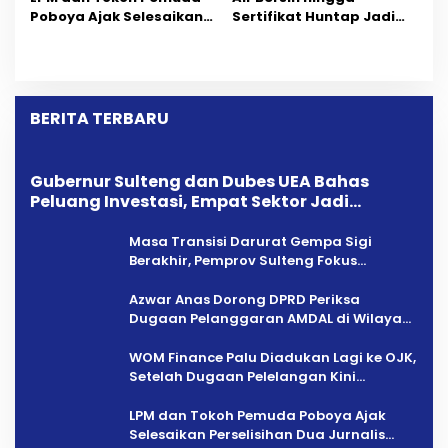
Dipersoalkan ‎
Poboya Ajak Selesaikan
Sertifikat Huntap Jadi
Perselisihan Dua Jurnalis
Aspirasi Warga Desa
Melalui Mediasi Dan
Bangga Saat Reses
Kekeluargaan
Longki Djanggola
BERITA TERBARU
Gubernur Sulteng dan Dubes UEA Bahas
Peluang Investasi, Empat Sektor Jadi
Prioritas
Masa Transisi Darurat Gempa Sigi
Berakhir, Pemprov Sulteng Fokus
Percepatan Pemulihan
Azwar Anas Dorong DPRD Periksa
Dugaan Pelanggaran AMDAL di Wilayah
Tambang PT CPM
‎WOM Finance Palu Diadukan Lagi ke OJK,
Setelah Dugaan Pelelangan Kini
Penarikan Kendaraan Dipersoalkan ‎
LPM dan Tokoh Pemuda Poboya Ajak
Selesaikan Perselisihan Dua Jurnalis