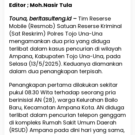
a
Editor ; Moh.Nasir Tula
U
n
Touna, beritasulteng.id –
g
Tim
Reserse
k
Mobile (
Resmob)
Satuan
Reserse
Kriminal
a
(
Sat
Reskrim)
Polres
Tojo
Una-
Una
p
mengamankan
dua
pria
yang
diduga
D
u
terlibat
dalam
kasus
pencurian
di
wilayah
a
Ampana,
Kabupaten
Tojo
Una-
Una,
pada
K
Selasa (
13/
5/
2025).
Keduanya
diamankan
a
s
dalam
dua
penangkapan
terpisah.
u
s
Penangkapan
pertama
dilakukan
sekitar
P
pukul
08.30
Wita
terhadap
seorang
pria
e
n
berinisial
AN (
28),
warga
Kelurahan
Bailo
c
Baru,
Kecamatan
Ampana
Kota.
AN
diduga
u
terlibat
dalam
pencurian
telepon
genggam
r
i
di
kompleks
Rumah
Sakit
Umum
Daerah
a
(
RSUD)
Ampana
pada
dini
hari
yang
sama,
n