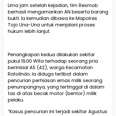
Lima
jam
setelah
kejadian,
k
tim
Resmob
a
berhasil
mengamankan
AN
beserta
barang
n
bukti.
Ia
kemudian
dibawa
ke
Mapolres
Tojo
Una-
Una
untuk
menjalani
proses
hukum
lebih
lanjut.
Penangkapan
kedua
dilakukan
sekitar
pukul
19.00
Wita
terhadap
seorang
pria
berinisial
AS (
42),
warga
Kecamatan
Ratolindo.
Ia
diduga
terlibat
dalam
pencurian
perhiasan
emas
milik
seorang
penumpangnya,
yang
tertinggal
di
dalam
tas
di
atas
becak
motor (
bentor)
milik
pelaku.
“
Kasus
pencurian
ini
terjadi
sekitar
Agustus