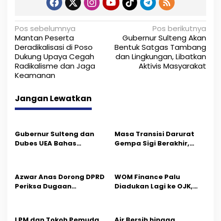
N
Pos sebelumnya
Pos berikutnya
Mantan Peserta
Gubernur Sulteng Akan
a
Deradikalisasi di Poso
Bentuk Satgas Tambang
Dukung Upaya Cegah
dan Lingkungan, Libatkan
v
Radikalisme dan Jaga
Aktivis Masyarakat
i
Keamanan
g
Jangan Lewatkan
a
s
Gubernur Sulteng dan
Masa Transisi Darurat
i
Dubes UEA Bahas
Gempa Sigi Berakhir,
Peluang Investasi, Empat
Pemprov Sulteng Fokus
p
Sektor Jadi Prioritas
Percepatan Pemulihan
o
Azwar Anas Dorong DPRD
‎WOM Finance Palu
Periksa Dugaan
Diadukan Lagi ke OJK,
s
Pelanggaran AMDAL di
Setelah Dugaan
Wilayah Tambang PT
Pelelangan Kini
CPM
Penarikan Kendaraan
LPM dan Tokoh Pemuda
Air Bersih hingga