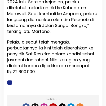
2024
lalu.
Setelah
kejadian,
pelaku
diketahui
melarikan
diri
ke
Kabupaten
Morowali.
Saat
kembali
ke
Ampana,
pelaku
langsung
diamankan
oleh
tim
Resmob
di
kediamannya
di
Jalan
Sungai
Bongka,”
terang
Iptu
Martono.
Pelaku
disebut
telah
mengakui
perbuatannya.
Ia
kini
telah
diserahkan
ke
penyidik
Sat
Reskrim
dalam
kondisi
sehat
jasmani
dan
rohani.
Nilai
kerugian
yang
dialami
korban
diperkirakan
mencapai
Rp22.800.000.
Ikuti Kami