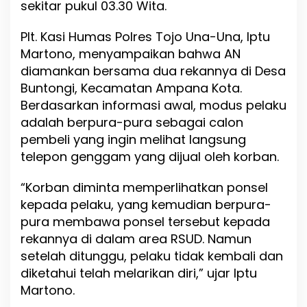
sekitar
pukul
03.30
Wita.
d
a
l
Plt.
Kasi
Humas
Polres
Tojo
Una-
Una,
Iptu
a
Martono,
menyampaikan
bahwa
AN
m
diamankan
bersama
dua
rekannya
di
Desa
S
e
Buntongi,
Kecamatan
Ampana
Kota.
h
Berdasarkan
informasi
awal,
modus
pelaku
a
adalah
berpura-
pura
sebagai
calon
r
i
pembeli
yang
ingin
melihat
langsung
,
telepon
genggam
yang
dijual
oleh
korban.
P
e
“
Korban
diminta
memperlihatkan
ponsel
l
a
kepada
pelaku,
yang
kemudian
berpura-
k
pura
membawa
ponsel
tersebut
kepada
u
rekannya
di
dalam
area
RSUD.
Namun
D
setelah
ditunggu,
pelaku
i
tidak
kembali
dan
a
diketahui
telah
melarikan
diri,”
ujar
Iptu
m
Martono.
a
n