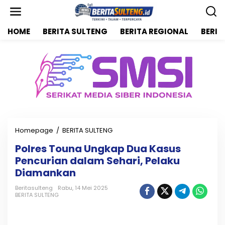
L
e
w
HOME
BERITA SULTENG
BERITA REGIONAL
BERIT
a
t
i
k
e
k
o
n
t
e
n
Homepage
/
BERITA SULTENG
P
o
Polres Touna Ungkap Dua Kasus
l
Pencurian dalam Sehari, Pelaku
r
e
Diamankan
s
T
Beritasulteng
Rabu, 14 Mei 2025
BERITA SULTENG
o
u
n