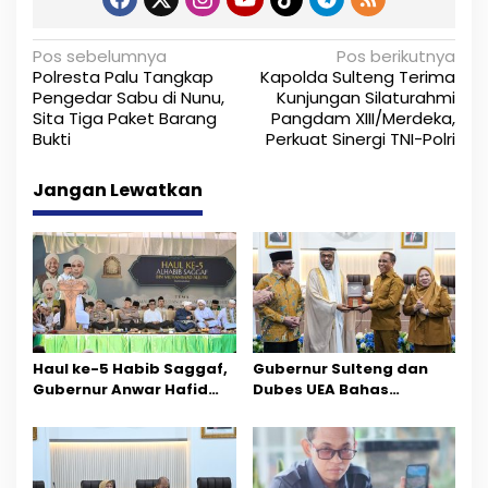
N
Pos sebelumnya
Pos berikutnya
Polresta Palu Tangkap
Kapolda Sulteng Terima
a
Pengedar Sabu di Nunu,
Kunjungan Silaturahmi
Sita Tiga Paket Barang
Pangdam XIII/Merdeka,
v
Bukti
Perkuat Sinergi TNI-Polri
i
Jangan Lewatkan
g
a
s
i
p
Haul ke-5 Habib Saggaf,
Gubernur Sulteng dan
o
Gubernur Anwar Hafid
Dubes UEA Bahas
Ajak Teladani Warisan
Peluang Investasi, Empat
s
Ilmu dan Pendidikan
Sektor Jadi Prioritas