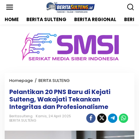
L
e
w
HOME
BERITA SULTENG
BERITA REGIONAL
BERIT
a
t
i
k
e
k
o
n
t
e
n
Homepage
/
BERITA SULTENG
P
e
Pelantikan 20 PNS Baru di Kejati
l
Sulteng, Wakajati Tekankan
a
n
Integritas dan Profesionalisme
t
i
Beritasulteng
Kamis, 24 April 2025
BERITA SULTENG
k
a
n