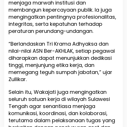
menjaga marwah institusi dan
t
membangun kepercayaan publik. Ia juga
a
s
mengingatkan pentingnya profesionalitas,
d
integritas, serta kepatuhan terhadap
a
peraturan perundang-undangan.
n
P
r
“Berlandaskan Tri Krama Adhyaksa dan
o
nilai-nilai ASN Ber-AKHLAK, setiap pegawai
f
diharapkan dapat menunjukkan dedikasi
e
tinggi, menjunjung etika kerja, dan
s
i
memegang teguh sumpah jabatan,” ujar
o
Zullikar.
n
a
Selain itu, Wakajati juga mengingatkan
l
i
seluruh satuan kerja di wilayah Sulawesi
s
Tengah agar senantiasa menjaga
m
komunikasi, koordinasi, dan kolaborasi,
e
terutama dalam pelaksanaan tugas yang