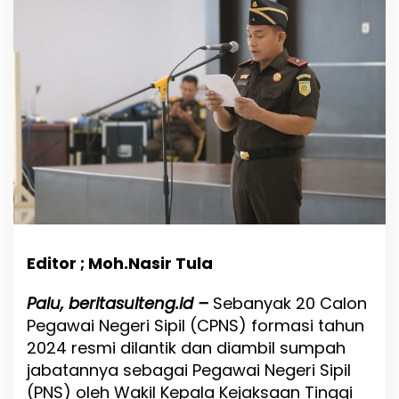
2
0
P
N
S
B
a
r
u
d
i
K
e
j
a
t
Editor ; Moh.Nasir Tula
i
S
Palu, beritasulteng.id –
Sebanyak 20 Calon
u
Pegawai Negeri Sipil (CPNS) formasi tahun
l
t
2024 resmi dilantik dan diambil sumpah
e
jabatannya sebagai Pegawai Negeri Sipil
n
(PNS) oleh Wakil Kepala Kejaksaan Tinggi
g