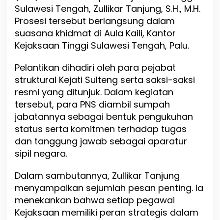
,
Sulawesi Tengah, Zullikar Tanjung, S.H., M.H.
W
Prosesi tersebut berlangsung dalam
a
suasana khidmat di Aula Kaili, Kantor
k
a
Kejaksaan Tinggi Sulawesi Tengah, Palu.
j
a
Pelantikan dihadiri oleh para pejabat
t
struktural Kejati Sulteng serta saksi-saksi
i
T
resmi yang ditunjuk. Dalam kegiatan
e
tersebut, para PNS diambil sumpah
k
jabatannya sebagai bentuk pengukuhan
a
n
status serta komitmen terhadap tugas
k
dan tanggung jawab sebagai aparatur
a
sipil negara.
n
I
n
Dalam sambutannya, Zullikar Tanjung
t
menyampaikan sejumlah pesan penting. Ia
e
menekankan bahwa setiap pegawai
g
r
Kejaksaan memiliki peran strategis dalam
i