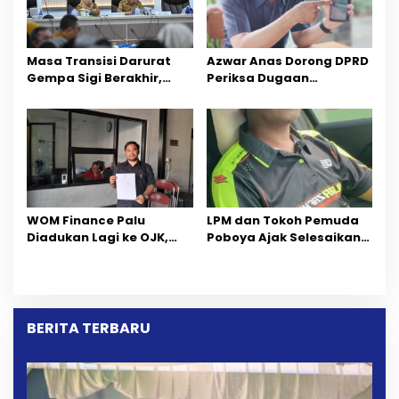
Masa Transisi Darurat
Azwar Anas Dorong DPRD
Gempa Sigi Berakhir,
Periksa Dugaan
Pemprov Sulteng Fokus
Pelanggaran AMDAL di
Percepatan Pemulihan
Wilayah Tambang PT
CPM
‎WOM Finance Palu
LPM dan Tokoh Pemuda
Diadukan Lagi ke OJK,
Poboya Ajak Selesaikan
Setelah Dugaan
Perselisihan Dua Jurnalis
Pelelangan Kini
Melalui Mediasi Dan
Penarikan Kendaraan
Kekeluargaan
Dipersoalkan ‎
BERITA TERBARU