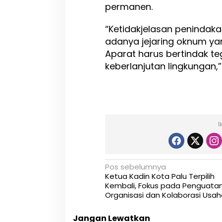
permanen.
“Ketidakjelasan peninda
adanya jejaring oknum yan
Aparat harus bertindak t
keberlanjutan lingkungan,”
I
N
Pos sebelumnya
Ketua Kadin Kota Palu Terpilih
a
Kembali, Fokus pada Penguata
Organisasi dan Kolaborasi Usah
v
i
Jangan Lewatkan