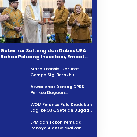
Gubernur Sulteng dan Dubes UEA
Bahas Peluang Investasi, Empat
Sektor Jadi Prioritas
Masa Transisi Darurat
Gempa Sigi Berakhir,
Pemprov Sulteng Fokus
Percepatan Pemulihan
Azwar Anas Dorong DPRD
Periksa Dugaan
Pelanggaran AMDAL di
Wilayah Tambang PT CPM
‎WOM Finance Palu Diadukan
Lagi ke OJK, Setelah Dugaan
Pelelangan Kini Penarikan
Kendaraan Dipersoalkan ‎
LPM dan Tokoh Pemuda
Poboya Ajak Selesaikan
Perselisihan Dua Jurnalis