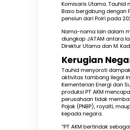
Komisaris Utama. Tauhi
r
Baso bergabung dengan P
a
n
pensiun dari Polri pada 202
J
A
Nama-nama lain dalam m
T
diungkap JATAM antara l
A
M
Direktur Utama dan M. Kada
S
u
Kerugian Nega
l
t
Tauhid menyoroti dampak 
e
aktivitas tambang ilegal i
n
g
Kementerian Energi dan S
produksi PT AKM mencapai
perusahaan tidak memba
Pajak (PNBP), royalti, mau
kepada negara.
“PT AKM bertindak sebaga