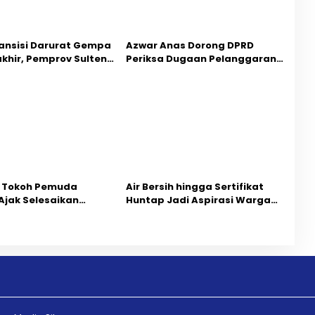
ansisi Darurat Gempa
Azwar Anas Dorong DPRD
akhir, Pemprov Sulteng
Periksa Dugaan Pelanggaran
ercepatan Pemulihan
AMDAL di Wilayah Tambang PT
CPM
 Tokoh Pemuda
Air Bersih hingga Sertifikat
Ajak Selesaikan
Huntap Jadi Aspirasi Warga
ihan Dua Jurnalis
Desa Bangga Saat Reses
Mediasi Dan
Longki Djanggola
rgaan