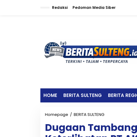
L
Redaksi
Pedoman Media Siber
e
w
a
t
i
k
e
k
o
n
t
e
n
HOME
BERITA SULTENG
BERITA REG
Homepage
/
BERITA SULTENG
D
u
Dugaan Tambang I
g
a