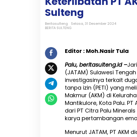
Keterlibatan PT 
a
n
Sulteng
T
a
Beritasulteng
Selasa, 31 Desember 2024
m
BERITA SULTENG
b
a
n
g
Editor : Moh.Nasir Tula
I
l
Palu, beritasulteng.id –
Jar
e
g
(JATAM) Sulawesi Tengah
a
investigasinya terkait du
l
tanpa izin (PETI) yang mel
d
i
Makmur (AKM) di Kelurah
P
Mantikulore, Kota Palu. PT
o
dari PT Citra Palu Minera
b
o
karya pertambangan emas 
y
a
Menurut JATAM, PT AKM did
: