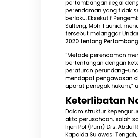
pertambangan ilegal de
K
e
perendaman yang tidak s
t
berlaku. Eksekutif Penge
e
Sulteng, Moh Tauhid, me
r
tersebut melanggar Und
l
i
2020 tentang Pertambanga
b
a
“Metode perendaman merup
t
bertentangan dengan kete
a
n
peraturan perundang-undan
P
mendapat pengawasan da
T
aparat penegak hukum,” uj
A
K
M
Keterlibatan 
d
a
Dalam struktur kepenguru
n
akta perusahaan, salah s
L
Irjen Pol (Purn) Drs. Abd
a
p
Kapolda Sulawesi Tengah
o