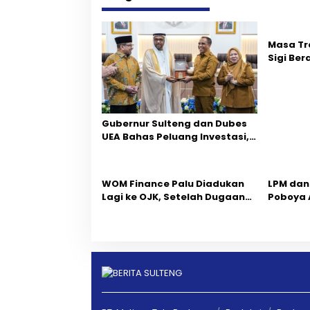
g
a
Masa Tr
s
Sigi Ber
Fokus P
i
p
Gubernur Sulteng dan Dubes
o
UEA Bahas Peluang Investasi,
s
Empat Sektor Jadi Prioritas
‎WOM Finance Palu Diadukan
LPM dan
Lagi ke OJK, Setelah Dugaan
Poboya 
Pelelangan Kini Penarikan
Perselis
Kendaraan Dipersoalkan ‎
Melalui 
Kekelua