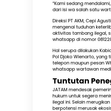
“Kami sedang mendalami,” 
dari isi wa salah satu wa
Direksi PT AKM, Cepi Agus
mengenai tuduhan keterl
aktivitas tambang ilegal, s
whatsapp di nomor 081220
Hal serupa dilakukan Kab
Pol Djoko Wienarto, yang
telepon maupun pesan What
whatsapp wartawan media
Tuntutan Pen
JATAM mendesak pemerin
hukum untuk segera menin
ilegal ini. Selain merugika
berpotensi merusak ekosi