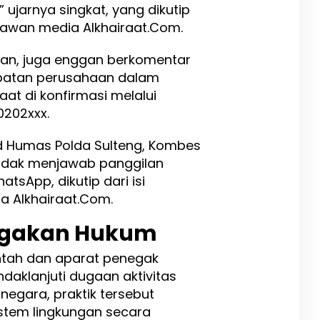
ujarnya singkat, yang dikutip
rtawan media Alkhairaat.Com.
tian, juga enggan berkomentar
ibatan perusahaan dalam
aat di konfirmasi melalui
202xxx.
id Humas Polda Sulteng, Kombes
 tidak menjawab panggilan
sApp, dikutip dari isi
 Alkhairaat.Com.
egakan Hukum
tah dan aparat penegak
daklanjuti dugaan aktivitas
n negara, praktik tersebut
stem lingkungan secara