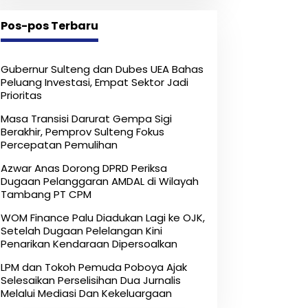
Melalui Mediasi Dan
Kekeluargaan
Pos-pos Terbaru
Gubernur Sulteng dan Dubes UEA Bahas
Peluang Investasi, Empat Sektor Jadi
Prioritas
Masa Transisi Darurat Gempa Sigi
Berakhir, Pemprov Sulteng Fokus
Percepatan Pemulihan
Azwar Anas Dorong DPRD Periksa
Dugaan Pelanggaran AMDAL di Wilayah
Tambang PT CPM
‎WOM Finance Palu Diadukan Lagi ke OJK,
Setelah Dugaan Pelelangan Kini
Penarikan Kendaraan Dipersoalkan ‎
LPM dan Tokoh Pemuda Poboya Ajak
Selesaikan Perselisihan Dua Jurnalis
Melalui Mediasi Dan Kekeluargaan