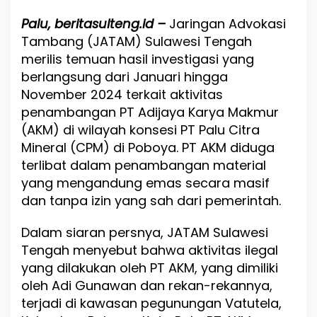
P
o
Palu, beritasulteng.id –
Jaringan Advokasi
b
Tambang (JATAM) Sulawesi Tengah
o
merilis temuan hasil investigasi yang
y
a
berlangsung dari Januari hingga
:
November 2024 terkait aktivitas
P
penambangan PT Adijaya Karya Makmur
T
(AKM) di wilayah konsesi PT Palu Citra
A
K
Mineral (CPM) di Poboya. PT AKM diduga
M
terlibat dalam penambangan material
D
yang mengandung emas secara masif
i
d
dan tanpa izin yang sah dari pemerintah.
u
g
Dalam siaran persnya, JATAM Sulawesi
a
Tengah menyebut bahwa aktivitas ilegal
T
i
yang dilakukan oleh PT AKM, yang dimiliki
d
oleh Adi Gunawan dan rekan-rekannya,
a
terjadi di kawasan pegunungan Vatutela,
k
P