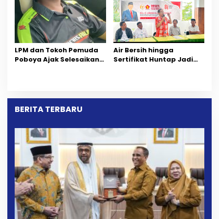
Dipersoalkan ‎
LPM dan Tokoh Pemuda
Air Bersih hingga
Poboya Ajak Selesaikan
Sertifikat Huntap Jadi
Perselisihan Dua Jurnalis
Aspirasi Warga Desa
Melalui Mediasi Dan
Bangga Saat Reses
Kekeluargaan
Longki Djanggola
BERITA TERBARU