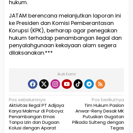
hukum.
JATAM berencana melanjutkan laporan ini
ke Presiden dan Komisi Pemberantasan
Korupsi (KPK), berharap agar penegakan
hukum terhadap penambangan ilegal dan
penyalahgunaan kekayaan alam segera
dilaksanakan.***
Ikuti Kami
N
Pos sebelumnya
Pos berikutnya
Aktivitas Ilegal PT Adijaya
Tim Hukum Paslon
a
Karya Makmur di Poboya:
Anwar-Reny Desak MK
Penambangan Emas
Putuskan Gugatan
v
Tanpa Izin dan Dugaan
Pilkada Sulteng dengan
i
Kolusi dengan Aparat
Tegas