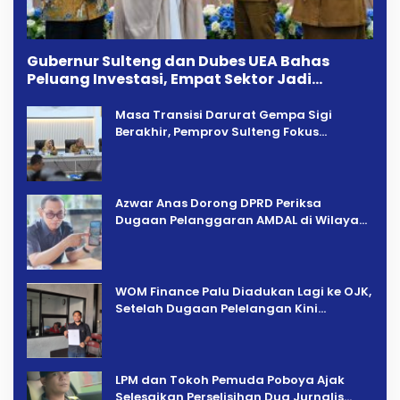
Gubernur Sulteng dan Dubes UEA Bahas
Peluang Investasi, Empat Sektor Jadi
Prioritas
Masa Transisi Darurat Gempa Sigi
Berakhir, Pemprov Sulteng Fokus
Percepatan Pemulihan
Azwar Anas Dorong DPRD Periksa
Dugaan Pelanggaran AMDAL di Wilayah
Tambang PT CPM
‎WOM Finance Palu Diadukan Lagi ke OJK,
Setelah Dugaan Pelelangan Kini
Penarikan Kendaraan Dipersoalkan ‎
LPM dan Tokoh Pemuda Poboya Ajak
Selesaikan Perselisihan Dua Jurnalis