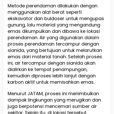
d
Metode perendaman dilakukan dengan
a
menggunakan alat berat seperti
,
K
ekskavator dan buldoser untuk mengupas
e
gunung, lalu material yang mengandung
u
emas dikumpulkan dan dibawa ke lokasi
n
t
perendaman. Air yang digunakan dalam
u
proses perendaman tercampur dengan
n
sianida, yang bertujuan untuk melarutkan
g
a
emas dari material tanah. Setelah proses
n
ini, air tercampur dengan sianida akan
T
dialirkan ke tempat penampungan,
r
i
kemudian diproses lebih lanjut dengan
l
karbon aktif untuk memisahkan emas.
i
u
Menurut JATAM, proses ini menimbulkan
n
a
dampak lingkungan yang merugikan dan
n
juga berpotensi mencemari sumber air
M
sekitar. Selain itu, di lokasi tersebut,
e