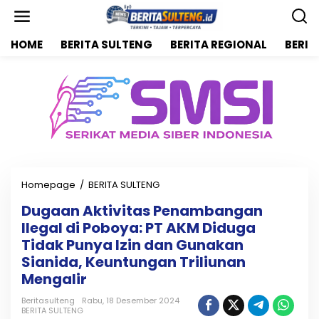
L
e
w
HOME
BERITA SULTENG
BERITA REGIONAL
BERIT
a
t
i
k
e
k
o
n
t
e
n
Homepage
/
BERITA SULTENG
D
u
Dugaan Aktivitas Penambangan
g
Ilegal di Poboya: PT AKM Diduga
a
a
Tidak Punya Izin dan Gunakan
n
Sianida, Keuntungan Triliunan
A
Mengalir
k
t
Beritasulteng
Rabu, 18 Desember 2024
i
BERITA SULTENG