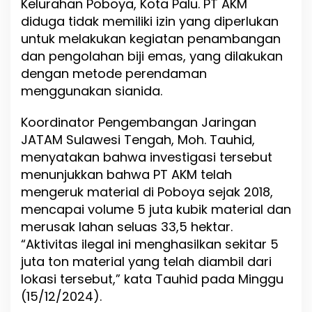
Kelurahan Poboya, Kota Palu. PT AKM
u
diduga tidak memiliki izin yang diperlukan
n
untuk melakukan kegiatan penambangan
y
a
dan pengolahan biji emas, yang dilakukan
I
dengan metode perendaman
z
menggunakan sianida.
i
n
d
Koordinator Pengembangan Jaringan
a
JATAM Sulawesi Tengah, Moh. Tauhid,
n
menyatakan bahwa investigasi tersebut
G
u
menunjukkan bahwa PT AKM telah
n
mengeruk material di Poboya sejak 2018,
a
mencapai volume 5 juta kubik material dan
k
a
merusak lahan seluas 33,5 hektar.
n
“Aktivitas ilegal ini menghasilkan sekitar 5
S
juta ton material yang telah diambil dari
i
lokasi tersebut,” kata Tauhid pada Minggu
a
n
(15/12/2024).
i