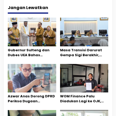
g
Jangan Lewatkan
a
s
i
p
o
Gubernur Sulteng dan
Masa Transisi Darurat
Dubes UEA Bahas
Gempa Sigi Berakhir,
s
Peluang Investasi, Empat
Pemprov Sulteng Fokus
Sektor Jadi Prioritas
Percepatan Pemulihan
Azwar Anas Dorong DPRD
‎WOM Finance Palu
Periksa Dugaan
Diadukan Lagi ke OJK,
Pelanggaran AMDAL di
Setelah Dugaan
Wilayah Tambang PT
Pelelangan Kini
CPM
Penarikan Kendaraan