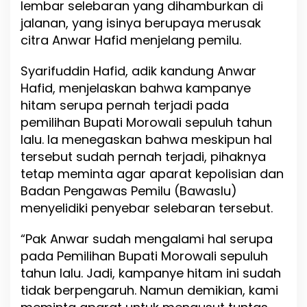
lembar selebaran yang dihamburkan di
u
r
jalanan, yang isinya berupaya merusak
S
citra Anwar Hafid menjelang pemilu.
u
l
Syarifuddin Hafid, adik kandung Anwar
t
e
Hafid, menjelaskan bahwa kampanye
n
hitam serupa pernah terjadi pada
g
pemilihan Bupati Morowali sepuluh tahun
,
T
lalu. Ia menegaskan bahwa meskipun hal
i
tersebut sudah pernah terjadi, pihaknya
m
tetap meminta agar aparat kepolisian dan
B
Badan Pengawas Pemilu (Bawaslu)
E
R
menyelidiki penyebar selebaran tersebut.
A
N
“Pak Anwar sudah mengalami hal serupa
I
pada Pemilihan Bupati Morowali sepuluh
L
a
tahun lalu. Jadi, kampanye hitam ini sudah
p
tidak berpengaruh. Namun demikian, kami
o
r