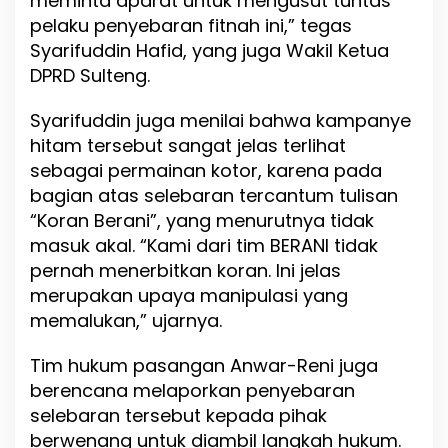
meminta aparat untuk mengusut tuntas
k
pelaku penyebaran fitnah ini,” tegas
a
Syarifuddin Hafid, yang juga Wakil Ketua
n
DPRD Sulteng.
P
e
n
Syarifuddin juga menilai bahwa kampanye
y
hitam tersebut sangat jelas terlihat
e
sebagai permainan kotor, karena pada
b
a
bagian atas selebaran tercantum tulisan
r
“Koran Berani”, yang menurutnya tidak
a
masuk akal. “Kami dari tim BERANI tidak
n
F
pernah menerbitkan koran. Ini jelas
i
merupakan upaya manipulasi yang
t
memalukan,” ujarnya.
n
a
h
Tim hukum pasangan Anwar-Reni juga
berencana melaporkan penyebaran
selebaran tersebut kepada pihak
berwenang untuk diambil langkah hukum.