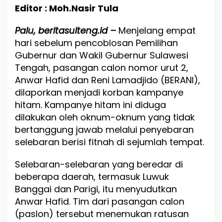
t
Editor : Moh.Nasir Tula
a
m
Palu, beritasulteng.id –
W
Menjelang empat
a
hari sebelum pencoblosan Pemilihan
r
Gubernur dan Wakil Gubernur Sulawesi
n
Tengah, pasangan calon nomor urut 2,
a
i
Anwar Hafid dan Reni Lamadjido (BERANI),
P
dilaporkan menjadi korban kampanye
e
hitam. Kampanye hitam ini diduga
m
i
dilakukan oleh oknum-oknum yang tidak
l
bertanggung jawab melalui penyebaran
i
selebaran berisi fitnah di sejumlah tempat.
h
a
n
Selebaran-selebaran yang beredar di
G
beberapa daerah, termasuk Luwuk
u
Banggai dan Parigi, itu menyudutkan
b
e
Anwar Hafid. Tim dari pasangan calon
r
(paslon) tersebut menemukan ratusan
n