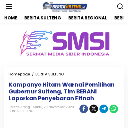
L
e
w
HOME
BERITA SULTENG
BERITA REGIONAL
BERIT
a
t
i
k
e
k
o
n
t
e
n
Homepage
/
BERITA SULTENG
K
a
Kampanye Hitam Warnai Pemilihan
m
Gubernur Sulteng, Tim BERANI
p
a
Laporkan Penyebaran Fitnah
n
y
Beritasulteng
Sabtu, 23 November 2024
BERITA SULTENG
e
H
i