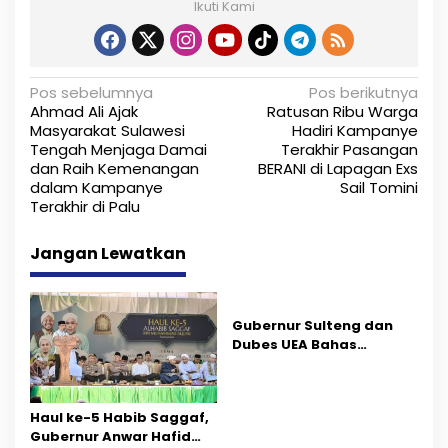
Ikuti Kami
N
Pos sebelumnya
Pos berikutnya
Ahmad Ali Ajak
Ratusan Ribu Warga
a
Masyarakat Sulawesi
Hadiri Kampanye
Tengah Menjaga Damai
Terakhir Pasangan
v
dan Raih Kemenangan
BERANI di Lapagan Exs
i
dalam Kampanye
Sail Tomini
Terakhir di Palu
g
Jangan Lewatkan
a
s
i
Gubernur Sulteng dan
Dubes UEA Bahas
p
Peluang Investasi, Empat
Sektor Jadi Prioritas
o
Haul ke-5 Habib Saggaf,
s
Gubernur Anwar Hafid