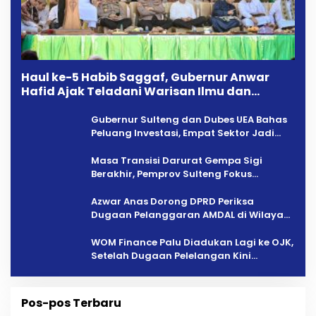
Haul ke-5 Habib Saggaf, Gubernur Anwar
Hafid Ajak Teladani Warisan Ilmu dan
Pendidikan
Gubernur Sulteng dan Dubes UEA Bahas
Peluang Investasi, Empat Sektor Jadi
Prioritas
Masa Transisi Darurat Gempa Sigi
Berakhir, Pemprov Sulteng Fokus
Percepatan Pemulihan
Azwar Anas Dorong DPRD Periksa
Dugaan Pelanggaran AMDAL di Wilayah
Tambang PT CPM
‎WOM Finance Palu Diadukan Lagi ke OJK,
Setelah Dugaan Pelelangan Kini
Penarikan Kendaraan Dipersoalkan ‎
Pos-pos Terbaru