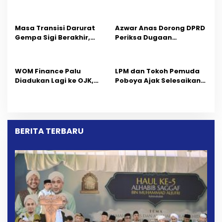
Ajak Teladani Warisan
Ilmu dan Pendidikan
Masa Transisi Darurat
Azwar Anas Dorong DPRD
Gempa Sigi Berakhir,
Periksa Dugaan
Pemprov Sulteng Fokus
Pelanggaran AMDAL di
Percepatan Pemulihan
Wilayah Tambang PT
CPM
‎WOM Finance Palu
LPM dan Tokoh Pemuda
Diadukan Lagi ke OJK,
Poboya Ajak Selesaikan
Setelah Dugaan
Perselisihan Dua Jurnalis
Pelelangan Kini
Melalui Mediasi Dan
Penarikan Kendaraan
Kekeluargaan
Dipersoalkan ‎
BERITA TERBARU