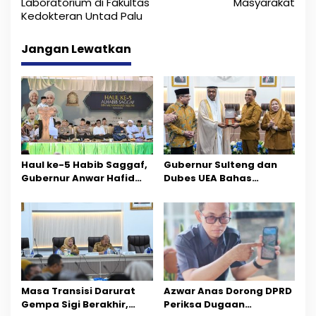
v
Laboratorium di Fakultas
Masyarakat
i
Kedokteran Untad Palu
g
Jangan Lewatkan
a
s
i
p
o
Haul ke-5 Habib Saggaf,
Gubernur Sulteng dan
Gubernur Anwar Hafid
Dubes UEA Bahas
s
Ajak Teladani Warisan
Peluang Investasi, Empat
Ilmu dan Pendidikan
Sektor Jadi Prioritas
Masa Transisi Darurat
Azwar Anas Dorong DPRD
Gempa Sigi Berakhir,
Periksa Dugaan