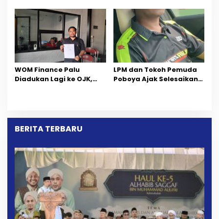
Pemprov Sulteng Fokus
Pelanggaran AMDAL di
Percepatan Pemulihan
Wilayah Tambang PT
CPM
‎WOM Finance Palu
LPM dan Tokoh Pemuda
Diadukan Lagi ke OJK,
Poboya Ajak Selesaikan
Setelah Dugaan
Perselisihan Dua Jurnalis
Pelelangan Kini
Melalui Mediasi Dan
Penarikan Kendaraan
Kekeluargaan
Dipersoalkan ‎
BERITA TERBARU