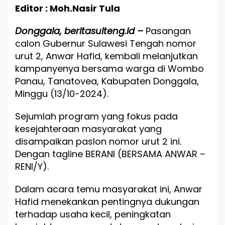
P
Editor : Moh.Nasir Tula
a
p
Donggala, beritasulteng.id –
a
Pasangan
r
calon Gubernur Sulawesi Tengah nomor
k
urut 2, Anwar Hafid, kembali melanjutkan
a
kampanyenya bersama warga di Wombo
n
S
Panau, Tanatovea, Kabupaten Donggala,
e
Minggu (13/10-2024).
m
u
Sejumlah program yang fokus pada
a
P
kesejahteraan masyarakat yang
r
disampaikan paslon nomor urut 2 ini.
o
Dengan tagline BERANI (BERSAMA ANWAR –
g
r
RENI/Y).
a
m
Dalam acara temu masyarakat ini, Anwar
n
Hafid menekankan pentingnya dukungan
y
a
terhadap usaha kecil, peningkatan
D