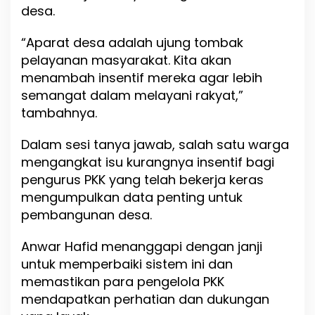
desa.
n
a
u
“Aparat desa adalah ujung tombak
K
pelayanan masyarakat. Kita akan
a
menambah insentif mereka agar lebih
b
.
semangat dalam melayani rakyat,”
D
tambahnya.
o
n
Dalam sesi tanya jawab, salah satu warga
g
g
mengangkat isu kurangnya insentif bagi
a
pengurus PKK yang telah bekerja keras
l
mengumpulkan data penting untuk
a
pembangunan desa.
Anwar Hafid menanggapi dengan janji
untuk memperbaiki sistem ini dan
memastikan para pengelola PKK
mendapatkan perhatian dan dukungan