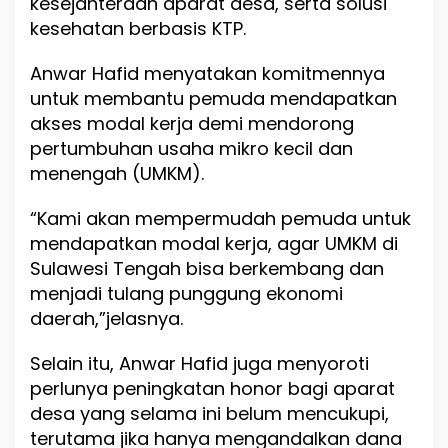
kesejahteraan aparat desa, serta solusi
i
kesehatan berbasis KTP.
h
a
d
Anwar Hafid menyatakan komitmennya
a
untuk membantu pemuda mendapatkan
p
akses modal kerja demi mendorong
a
n
pertumbuhan usaha mikro kecil dan
W
menengah (UMKM).
a
r
“Kami akan mempermudah pemuda untuk
g
a
mendapatkan modal kerja, agar UMKM di
D
Sulawesi Tengah bisa berkembang dan
e
menjadi tulang punggung ekonomi
s
a
daerah,”jelasnya.
W
o
Selain itu, Anwar Hafid juga menyoroti
m
perlunya peningkatan honor bagi aparat
b
o
desa yang selama ini belum mencukupi,
P
terutama jika hanya mengandalkan dana
a