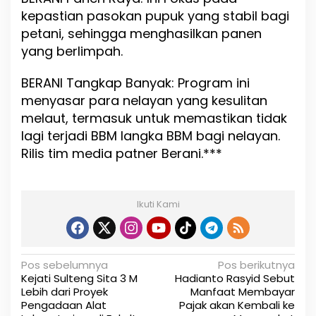
kepastian pasokan pupuk yang stabil bagi
petani, sehingga menghasilkan panen
yang berlimpah.
BERANI Tangkap Banyak: Program ini
menyasar para nelayan yang kesulitan
melaut, termasuk untuk memastikan tidak
lagi terjadi BBM langka BBM bagi nelayan.
Rilis tim media patner Berani.***
Ikuti Kami
N
Pos sebelumnya
Pos berikutnya
Kejati Sulteng Sita 3 M
Hadianto Rasyid Sebut
a
Lebih dari Proyek
Manfaat Membayar
Pengadaan Alat
Pajak akan Kembali ke