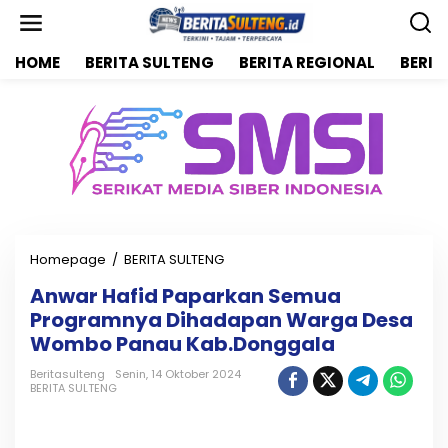
L
e
w
HOME
BERITA SULTENG
BERITA REGIONAL
BERIT
a
t
i
k
e
k
o
n
t
e
n
Homepage
/
BERITA SULTENG
A
n
Anwar Hafid Paparkan Semua
w
Programnya Dihadapan Warga Desa
a
r
Wombo Panau Kab.Donggala
H
a
Beritasulteng
Senin, 14 Oktober 2024
BERITA SULTENG
f
i
d