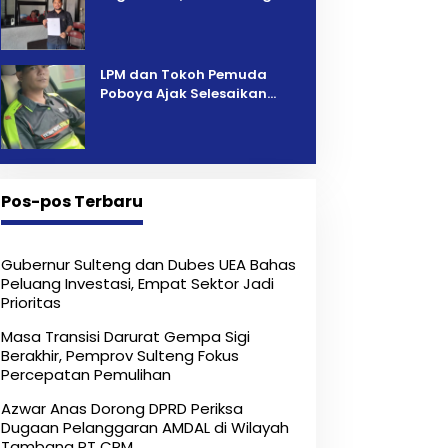
Pelelangan Kini Penarikan
Kendaraan Dipersoalkan ‎
LPM dan Tokoh Pemuda
Poboya Ajak Selesaikan
Perselisihan Dua Jurnalis
Melalui Mediasi Dan
Kekeluargaan
Pos-pos Terbaru
Gubernur Sulteng dan Dubes UEA Bahas
Peluang Investasi, Empat Sektor Jadi
Prioritas
Masa Transisi Darurat Gempa Sigi
Berakhir, Pemprov Sulteng Fokus
Percepatan Pemulihan
Azwar Anas Dorong DPRD Periksa
Dugaan Pelanggaran AMDAL di Wilayah
Tambang PT CPM