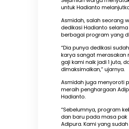
Sejumlah warga menyata
a
untuk Hadianto melanjut
l
u
Asmidah, salah seorang 
dedikasi Hadianto selama 
berbagai program yang d
“Dia punya dedikasi sudah
karya sangat merasakan m
gaji kami naik jadi 1 juta, 
dimaksimalkan,” ujarnya.
Asmidah juga menyoroti pr
meraih penghargaan Adip
Hadianto.
“Sebelumnya, program keb
dan baru pada masa pak H
Adipura. Kami yang sudah l