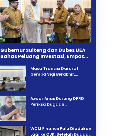
Gubernur Sulteng dan Dubes UEA
Bahas Peluang Investasi, Empat
Sektor Jadi Prioritas
Masa Transisi Darurat
Gempa Sigi Berakhir,
Pemprov Sulteng Fokus
Percepatan Pemulihan
Azwar Anas Dorong DPRD
Periksa Dugaan
Pelanggaran AMDAL di
Wilayah Tambang PT CPM
‎WOM Finance Palu Diadukan
Lagi ke OJK, Setelah Dugaan