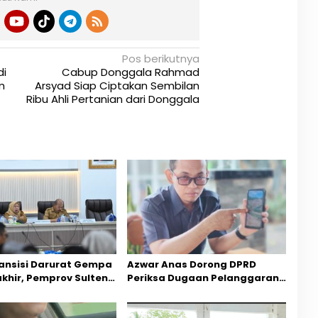
Pos berikutnya
i
Cabup Donggala Rahmad
m
Arsyad Siap Ciptakan Sembilan
Ribu Ahli Pertanian dari Donggala
ansisi Darurat Gempa
Azwar Anas Dorong DPRD
akhir, Pemprov Sulteng
Periksa Dugaan Pelanggaran
ercepatan Pemulihan
AMDAL di Wilayah Tambang PT
CPM