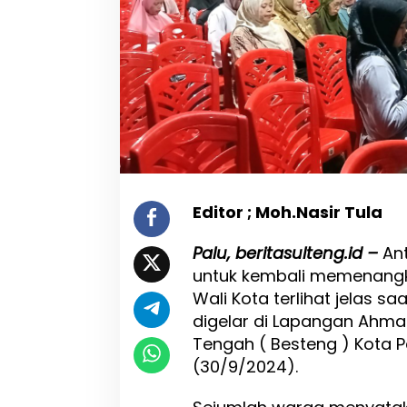
a
n
H
a
d
i
-
I
m
e
l
d
Editor ; Moh.Nasir Tula
a
d
Palu, beritasulteng.id –
An
i
P
untuk kembali memenangk
i
Wali Kota terlihat jelas s
l
digelar di Lapangan Ahma
w
a
Tengah ( Besteng ) Kota 
k
(30/9/2024).
o
t
P