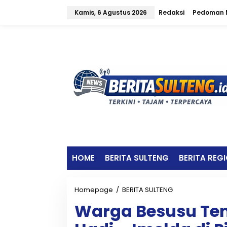
L
Kamis, 6 Agustus 2026
Redaksi
Pedoman M
e
w
a
t
i
k
e
k
o
n
t
e
n
HOME
BERITA SULTENG
BERITA REG
Homepage
/
BERITA SULTENG
W
a
Warga Besusu Te
r
g