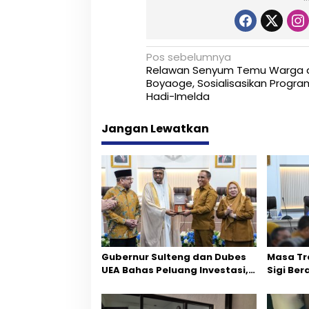
N
Pos sebelumnya
Relawan Senyum Temu Warga d
a
Boyaoge, Sosialisasikan Progra
Hadi-Imelda
v
i
Jangan Lewatkan
g
a
s
i
p
Gubernur Sulteng dan Dubes
Masa Tr
o
UEA Bahas Peluang Investasi,
Sigi Ber
s
Empat Sektor Jadi Prioritas
Fokus P