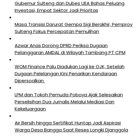
Gubernur Sulteng dan Dubes UEA Bahas Peluang
Investasi, Empat Sektor Jadi Prioritas
Masa Transisi Darurat Gempa Sigi Berakhir, Pemprov
Sulteng Fokus Percepatan Pemulihan
Azwar Anas Dorong DPRD Periksa Dugaan
Pelanggaran AMDAL di Wilayah Tambang PT CPM
‎WOM Finance Palu Diadukan Lagi ke OJK, Setelah
Dugaan Pelelangan Kini Penarikan Kendaraan
Dipersoalkan ‎
LPM dan Tokoh Pemuda Poboya Ajak Selesaikan
Perselisihan Dua Jurnalis Melalui Mediasi Dan
Kekeluargaan
Air Bersih hingga Sertifikat Huntap Jadi Aspirasi
Warga Desa Bangga Saat Reses Longki Djanggola