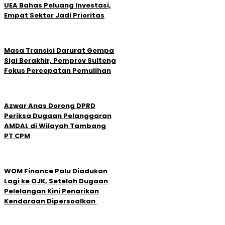
UEA Bahas Peluang Investasi,
Empat Sektor Jadi Prioritas
Masa Transisi Darurat Gempa
Sigi Berakhir, Pemprov Sulteng
Fokus Percepatan Pemulihan
Azwar Anas Dorong DPRD
Periksa Dugaan Pelanggaran
AMDAL di Wilayah Tambang
PT CPM
‎WOM Finance Palu Diadukan
Lagi ke OJK, Setelah Dugaan
Pelelangan Kini Penarikan
Kendaraan Dipersoalkan ‎