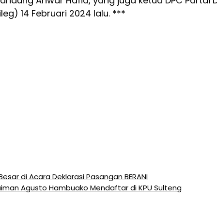
k kandung Anwar Hafid, yang juga ketua DPC Partai
eg) 14 Februari 2024 lalu. ***
sar di Acara Deklarasi Pasangan BERANI
aiman Agusto Hambuako Mendaftar di KPU Sulteng