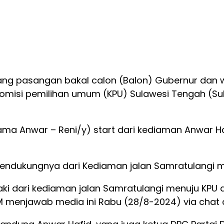
ang pasangan bakal calon (Balon) Gubernur dan wa
komisi pemilihan umum (KPU) Sulawesi Tengah (Su
ma Anwar – Reni/y) start dari kediaman Anwar Haf
ndukungnya dari Kediaman jalan Samratulangi men
i dari kediaman jalan Samratulangi menuju KPU d
 MM menjawab media ini Rabu (28/8-2024) via chat 