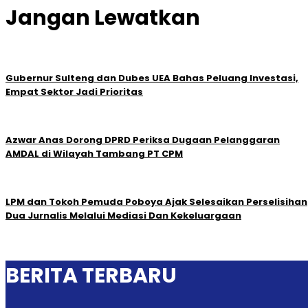
Jangan Lewatkan
Gubernur Sulteng dan Dubes UEA Bahas Peluang Investasi,
Empat Sektor Jadi Prioritas
Azwar Anas Dorong DPRD Periksa Dugaan Pelanggaran
AMDAL di Wilayah Tambang PT CPM
LPM dan Tokoh Pemuda Poboya Ajak Selesaikan Perselisihan
Dua Jurnalis Melalui Mediasi Dan Kekeluargaan
BERITA TERBARU