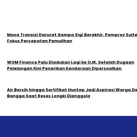
Masa Transisi Darurat Gempa Sigi Berakhir, Pemprov Sult
Fokus Percepatan Pemulihan
‎WOM Finance Palu Diadukan Lagi ke OJK, Setelah Dugaan
Pelelangan Kini Penarikan Kendaraan Dipersoalkan ‎
Air Bersih hingga Sertifikat Huntap Jadi Aspirasi Warga D
Bangga Saat Reses Longki Djanggola