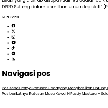
Lelaki yang diakrab disapa Fudin itu adalah adi
DPRD Sulteng dalam pemilihan umum legislatif (Pil
Ikuti Kami
Navigasi pos
Pos sebelumnya
Ratusan Pedagang Menghasilkan Untung Be
Pos berikutnya
Ratusan Masa Kawal H.Rusdy Mastura – Sul