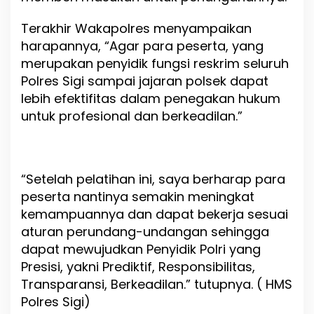
d
a
Terakhir Wakapolres menyampaikan
n
harapannya, “Agar para peserta, yang
P
merupakan penyidik fungsi reskrim seluruh
e
Polres Sigi sampai jajaran polsek dapat
m
b
lebih efektifitas dalam penegakan hukum
i
untuk profesional dan berkeadilan.”
n
a
a
n
F
“Setelah pelatihan ini, saya berharap para
u
peserta nantinya semakin meningkat
n
kemampuannya dan dapat bekerja sesuai
g
s
aturan perundang-undangan sehingga
i
dapat mewujudkan Penyidik Polri yang
Presisi, yakni Prediktif, Responsibilitas,
Transparansi, Berkeadilan.” tutupnya. ( HMS
Polres Sigi)