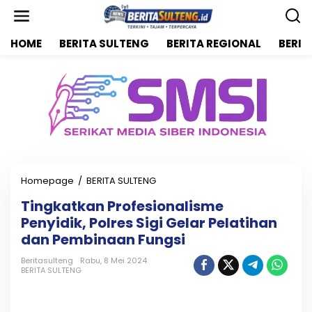
L
e
w
HOME
BERITA SULTENG
BERITA REGIONAL
BERIT
a
t
i
k
e
k
o
n
t
e
n
Homepage
/
BERITA SULTENG
T
i
Tingkatkan Profesionalisme
n
Penyidik, Polres Sigi Gelar Pelatihan
g
k
dan Pembinaan Fungsi
a
t
Beritasulteng
Rabu, 8 Mei 2024
BERITA SULTENG
k
a
n