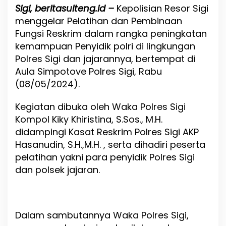
P
Sigi, beritasulteng.id –
Kepolisian Resor Sigi
r
menggelar Pelatihan dan Pembinaan
o
f
Fungsi Reskrim dalam rangka peningkatan
e
kemampuan Penyidik polri di lingkungan
s
Polres Sigi dan jajarannya, bertempat di
i
o
Aula Simpotove Polres Sigi, Rabu
n
(08/05/2024).
a
l
Kegiatan dibuka oleh Waka Polres Sigi
i
s
Kompol Kiky Khiristina, S.Sos., M.H.
m
didampingi Kasat Reskrim Polres Sigi AKP
e
Hasanudin, S.H.,M.H. , serta dihadiri peserta
P
e
pelatihan yakni para penyidik Polres Sigi
n
dan polsek jajaran.
y
i
d
i
k
Dalam sambutannya Waka Polres Sigi,
,