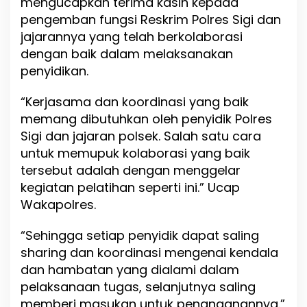
mengucapkan terima kasih kepada
P
pengemban fungsi Reskrim Polres Sigi dan
o
l
jajarannya yang telah berkolaborasi
r
dengan baik dalam melaksanakan
e
penyidikan.
s
S
i
“Kerjasama dan koordinasi yang baik
g
memang dibutuhkan oleh penyidik Polres
i
Sigi dan jajaran polsek. Salah satu cara
G
e
untuk memupuk kolaborasi yang baik
l
tersebut adalah dengan menggelar
a
kegiatan pelatihan seperti ini.” Ucap
r
P
Wakapolres.
e
l
“Sehingga setiap penyidik dapat saling
a
sharing dan koordinasi mengenai kendala
t
i
dan hambatan yang dialami dalam
h
pelaksanaan tugas, selanjutnya saling
a
memberi masukan untuk penanganannya.”
n