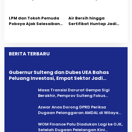
Pelanggaran AMDAL di
Setelah Dugaan
s
Wilayah Tambang PT
Pelelangan Kini
CPM
Penarikan Kendaraan
LPM dan Tokoh Pemuda
Air Bersih hingga
Dipersoalkan ‎
Poboya Ajak Selesaikan
Sertifikat Huntap Jadi
Perselisihan Dua Jurnalis
Aspirasi Warga Desa
Melalui Mediasi Dan
Bangga Saat Reses
Kekeluargaan
Longki Djanggola
BERITA TERBARU
Gubernur Sulteng dan Dubes UEA Bahas
Peluang Investasi, Empat Sektor Jadi
Prioritas
Masa Transisi Darurat Gempa Sigi
Berakhir, Pemprov Sulteng Fokus
Percepatan Pemulihan
Azwar Anas Dorong DPRD Periksa
Dugaan Pelanggaran AMDAL di Wilayah
Tambang PT CPM
‎WOM Finance Palu Diadukan Lagi ke OJK,
Setelah Dugaan Pelelangan Kini