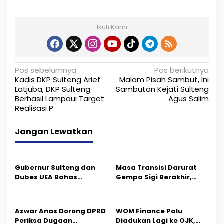
Ikuti Kami
N
Pos sebelumnya
Pos berikutnya
Kadis DKP Sulteng Arief
Malam Pisah Sambut, Ini
a
Latjuba, DKP Sulteng
Sambutan Kejati Sulteng
Berhasil Lampaui Target
Agus Salim
v
Realisasi P
i
Jangan Lewatkan
g
a
s
Gubernur Sulteng dan
Masa Transisi Darurat
Dubes UEA Bahas
Gempa Sigi Berakhir,
i
Peluang Investasi, Empat
Pemprov Sulteng Fokus
Sektor Jadi Prioritas
Percepatan Pemulihan
p
Azwar Anas Dorong DPRD
‎WOM Finance Palu
o
Periksa Dugaan
Diadukan Lagi ke OJK,