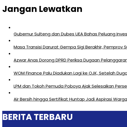
Jangan Lewatkan
Gubernur Sulteng dan Dubes UEA Bahas Peluang Investa
Masa Transisi Darurat Gempa Sigi Berakhir, Pemprov 
Azwar Anas Dorong DPRD Periksa Dugaan Pelanggara
‎WOM Finance Palu Diadukan Lagi ke OJK, Setelah Duga
LPM dan Tokoh Pemuda Poboya Ajak Selesaikan Perseli
Air Bersih hingga Sertifikat Huntap Jadi Aspirasi Wa
BERITA TERBARU