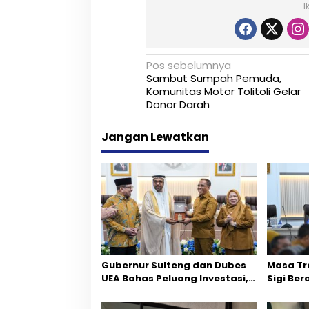
I
N
Pos sebelumnya
Sambut Sumpah Pemuda,
a
Komunitas Motor Tolitoli Gelar
Donor Darah
v
i
Jangan Lewatkan
g
a
s
i
p
Gubernur Sulteng dan Dubes
Masa Tr
o
UEA Bahas Peluang Investasi,
Sigi Ber
s
Empat Sektor Jadi Prioritas
Fokus P