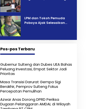
Pelelangan Kini Penarikan
Kendaraan Dipersoalkan ‎
LPM dan Tokoh Pemuda
Poboya Ajak Selesaikan
Perselisihan Dua Jurnalis
Melalui Mediasi Dan
Kekeluargaan
Pos-pos Terbaru
Gubernur Sulteng dan Dubes UEA Bahas
Peluang Investasi, Empat Sektor Jadi
Prioritas
Masa Transisi Darurat Gempa Sigi
Berakhir, Pemprov Sulteng Fokus
Percepatan Pemulihan
Azwar Anas Dorong DPRD Periksa
Dugaan Pelanggaran AMDAL di Wilayah
Tambang PT CPM