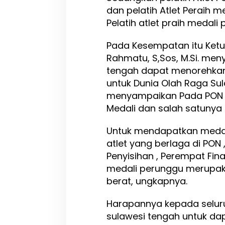
dan pelatih Atlet Peraih me
i
H
Pelatih atlet praih medali 
a
d
Pada Kesempatan itu Ketu
i
Rahmatu, S,Sos, M.Si. me
a
h
tengah dapat menorehkan
J
untuk Dunia Olah Raga Sul
u
menyampaikan Pada PON X
t
a
Medali dan salah satunya 
a
n
Untuk mendapatkan medal
R
atlet yang berlaga di PON
u
p
Penyisihan , Perempat Fina
i
medali perunggu merupak
a
berat, ungkapnya.
h
P
e
Harapannya kepada selur
r
sulawesi tengah untuk da
a