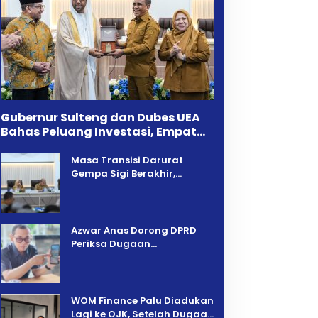
Gubernur Sulteng dan Dubes UEA
Bahas Peluang Investasi, Empat
Sektor Jadi Prioritas
Masa Transisi Darurat
Gempa Sigi Berakhir,
Pemprov Sulteng Fokus
Percepatan Pemulihan
Azwar Anas Dorong DPRD
Periksa Dugaan
Pelanggaran AMDAL di
Wilayah Tambang PT CPM
‎WOM Finance Palu Diadukan
Lagi ke OJK, Setelah Dugaan