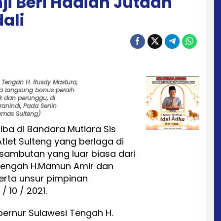
ji Beri Hadiah Jutaan
ali
 Tengah H. Rusdy Mastura,
a langsung bonus peraih
k dan perunggu, di
ranindi, Pada Senin
Humas Sulteng)
iba di Bandara Mutiara Sis
Atlet Sulteng yang berlaga di
ambutan yang luar biasa dari
 Tengah H.Mamun Amir dan
 serta unsur pimpinan
 10 / 2021.
ernur Sulawesi Tengah H.