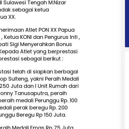
I Sulawesi Tengah M.Nizar
indak sebagai ketua
ua XX.
nerimaan Atlet PON XX Papua
, Ketua KONI dan Pengurus Inti ,
ati Sigi Menyerahkan Bonus
Kepada Atlet yang berprestasi
prestasi sebagai berikut :
tasi telah di siapkan berbagai
p Sulteng, yakni Peraih Medali
250 Juta dan I Unit Rumah dari
onny Tanusaputra, peraih
 peraih medali Perunggu Rp. 100
dali perak beregu Rp. 200
runggu Beregu Rp 150 Juta.
eraih Medali Emas Rp 75 Juta,