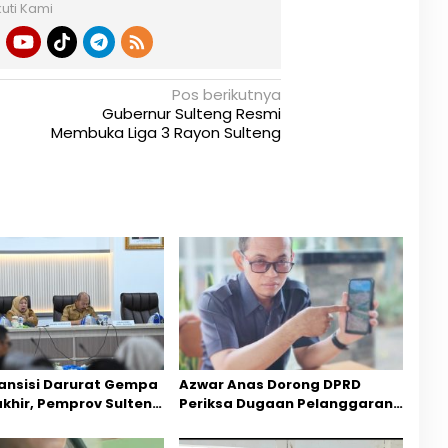
kuti Kami
Pos berikutnya
Gubernur Sulteng Resmi
Membuka Liga 3 Rayon Sulteng
ansisi Darurat Gempa
Azwar Anas Dorong DPRD
akhir, Pemprov Sulteng
Periksa Dugaan Pelanggaran
ercepatan Pemulihan
AMDAL di Wilayah Tambang PT
CPM