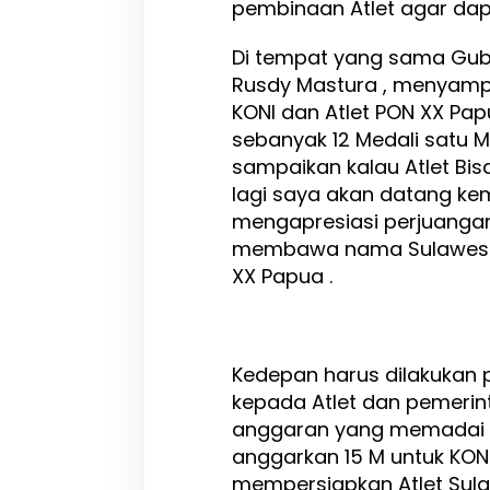
pembinaan Atlet agar dap
i
h
M
Di tempat yang sama Gube
e
Rusdy Mastura , menyam
d
KONI dan Atlet PON XX Pa
a
l
sebanyak 12 Medali satu M
i
sampaikan kalau Atlet B
lagi saya akan datang ke
mengapresiasi perjuangan
membawa nama Sulawesi 
XX Papua .
Kedepan harus dilakukan 
kepada Atlet dan pemeri
anggaran yang memadai s
anggarkan 15 M untuk KON
mempersiapkan Atlet Sula