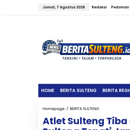
L
Jumat, 7 Agustus 2026
Redaksi
Pedoman 
e
w
a
t
i
k
e
k
o
n
t
e
n
HOME
BERITA SULTENG
BERITA REG
Homepage
/
BERITA SULTENG
A
t
Atlet Sulteng Tiba
l
e