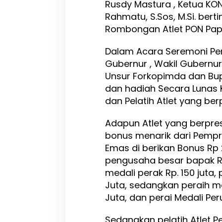
Rusdy Mastura , Ketua KON
n
u
Rahmatu, S.Sos, M.Si. bert
r
Rombongan Atlet PON Pap
S
u
Dalam Acara Seremoni Pe
l
t
Gubernur , Wakil Gubernur 
e
Unsur Forkopimda dan Bup
n
dan hadiah Secara Lunas 
g
dan Pelatih Atlet yang ber
T
e
p
Adapun Atlet yang berpres
a
bonus menarik dari Pempro
t
Emas di berikan Bonus Rp 
i
J
pengusaha besar bapak R
a
medali perak Rp. 150 juta,
n
Juta, sedangkan peraih me
j
i
Juta, dan perai Medali Pe
B
e
Sedangkan pelatih Atlet P
r