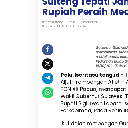
Sulteng Tepati Jan
t
S
Rupiah Peraih Med
u
l
Beritasulteng
Senin, 18 Oktober 2021
t
BERITA SULTENG
,
OLAH RAGA
e
n
g
T
Gubernur Sulawesi
i
memberikan secar
b
medali emas, pera
a
kediaman Rujab Si
d
18/10/2021.(Foto.
i
Palu, beritasulteng.id –
T
P
Aljufri rombongan Atlet – 
a
l
PON XX Papua, mendapat s
u
Wakil Gubernur Sulawesi
,
Bupati Sigi Irwan Lapata,
G
u
Forkopimda, Pada Senin 18 /
b
e
Ikut dalan rombongan Gub
r