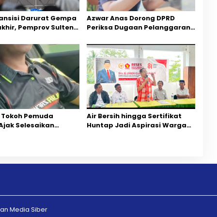
ansisi Darurat Gempa
Azwar Anas Dorong DPRD
akhir, Pemprov Sulteng
Periksa Dugaan Pelanggaran
ercepatan Pemulihan
AMDAL di Wilayah Tambang PT
CPM
 Tokoh Pemuda
Air Bersih hingga Sertifikat
Ajak Selesaikan
Huntap Jadi Aspirasi Warga
ihan Dua Jurnalis
Desa Bangga Saat Reses
Mediasi Dan
Longki Djanggola
rgaan
n Media Siber