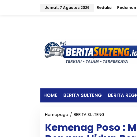
L
Jumat, 7 Agustus 2026
Redaksi
Pedoman 
e
w
a
t
i
k
e
k
o
n
t
e
n
HOME
BERITA SULTENG
BERITA REG
Homepage
/
BERITA SULTENG
K
e
Kemenag Poso : M
m
e