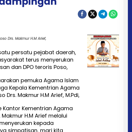
rdampingan
so Drs. Makmur H.M Arief,
atu persatu pejabat daerah,
syarakat terus menyerukan
an dan DPO teroris Poso,
disuarakan pemuka Agama Islam
juga Kepala Kementrian Agama
Drs. Makmur H.M Arief, M.Pdi,
e Kantor Kementrian Agama
. Makmur H.M Arief melalui
menyerukan kepada
a simpatisan, mari kita