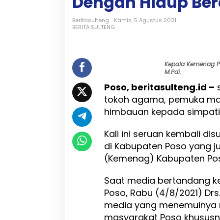
Dengan Hidup Be
n
a
g
Beritasulteng
Kamis, 5 Agustus 2021
BERITA SULTENG
P
o
s
o
Kepala Kemenag Po
:
M.Pdi.
M
e
Poso, beritasulteng.id –
s
n
tokoh agama, pemuka ma
y
himbauan kepada simpatis
i
a
r
Kali ini seruan kembali 
k
di Kabupaten Poso yang 
a
(Kemenag) Kabupaten Poso 
n
I
s
Saat media bertandang k
l
Poso, Rabu (4/8/2021) Drs
a
media yang menemuinya 
m
masyarakat Poso khususny
D