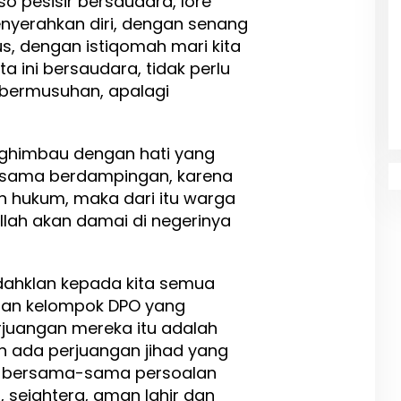
 pesisir bersaudara, lore
nyerahkan diri, dengan senang
us, dengan istiqomah mari kita
a ini bersaudara, tidak perlu
u bermusuhan, apalagi
nghimbau dengan hati yang
bersama berdampingan, karena
h hukum, maka dari itu warga
llah akan damai di negerinya
dahklan kepada kita semua
 dan kelompok DPO yang
juangan mereka itu adalah
h ada perjuangan jihad yang
ng bersama-sama persoalan
 sejahtera, aman lahir dan