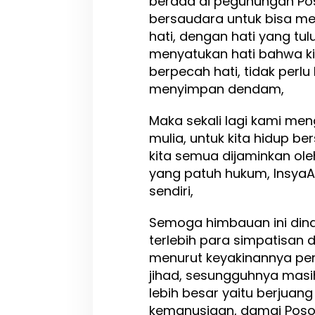
berada di pegunungan Poso
bersaudara untuk bisa me
hati, dengan hati yang tul
menyatukan hati bahwa kit
berpecah hati, tidak perl
menyimpan dendam,
Maka sekali lagi kami me
mulia, untuk kita hidup 
kita semua dijaminkan ole
yang patuh hukum, InsyaA
sendiri,
Semoga himbauan ini din
terlebih para simpatisan
menurut keyakinannya per
jihad, sesungguhnya masi
lebih besar yaitu berjua
kemanusiaan, damai Poso,