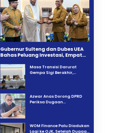
Gubernur Sulteng dan Dubes UEA
Bahas Peluang Investasi, Empat
Sektor Jadi Prioritas
Masa Transisi Darurat
Gempa Sigi Berakhir,
Pemprov Sulteng Fokus
Percepatan Pemulihan
Azwar Anas Dorong DPRD
Periksa Dugaan
Pelanggaran AMDAL di
Wilayah Tambang PT CPM
‎WOM Finance Palu Diadukan
Lagi ke OJK, Setelah Dugaan