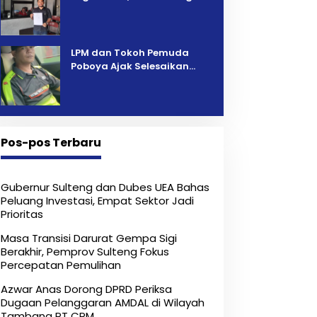
Pelelangan Kini Penarikan
Kendaraan Dipersoalkan ‎
LPM dan Tokoh Pemuda
Poboya Ajak Selesaikan
Perselisihan Dua Jurnalis
Melalui Mediasi Dan
Kekeluargaan
Pos-pos Terbaru
Gubernur Sulteng dan Dubes UEA Bahas
Peluang Investasi, Empat Sektor Jadi
Prioritas
Masa Transisi Darurat Gempa Sigi
Berakhir, Pemprov Sulteng Fokus
Percepatan Pemulihan
Azwar Anas Dorong DPRD Periksa
Dugaan Pelanggaran AMDAL di Wilayah
Tambang PT CPM