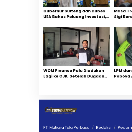
o
Gubernur Sulteng dan Dubes
Masa Tr
s
UEA Bahas Peluang Investasi,
Sigi Ber
Empat Sektor Jadi Prioritas
Fokus P
‎WOM Finance Palu Diadukan
LPM dan
Lagi ke OJK, Setelah Dugaan
Poboya 
Pelelangan Kini Penarikan
Perselis
Kendaraan Dipersoalkan ‎
Melalui 
Kekelua
PT. Mutiara Tula Perkasa
Redaksi
Pedoma