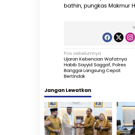
bathin, pungkas Makmur HM
I
N
Pos sebelumnya
Ujaran Kebencian Wafatnya
a
Habib Sayyid Saggaf, Polres
Banggai Langsung Cepat
v
Bertindak
i
Jangan Lewatkan
g
a
s
i
p