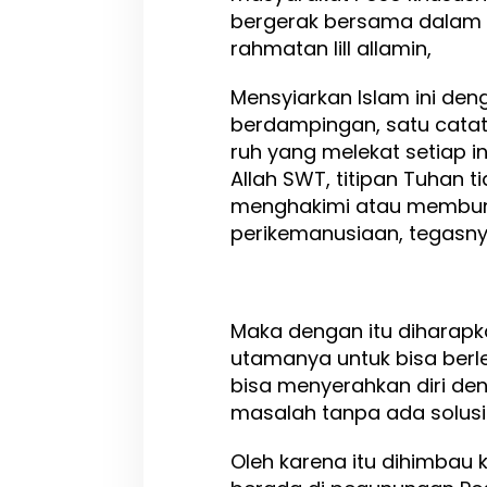
e
bergerak bersama dalam 
n
rahmatan lill allamin,
g
a
Mensyiarkan Islam ini de
n
H
berdampingan, satu cata
i
ruh yang melekat setiap i
d
Allah SWT, titipan Tuhan 
u
p
menghakimi atau membunu
B
perikemanusiaan, tegasn
e
r
d
a
m
Maka dengan itu diharapk
p
utamanya untuk bisa berle
i
bisa menyerahkan diri de
n
g
masalah tanpa ada solusi
a
n
Oleh karena itu dihimbau