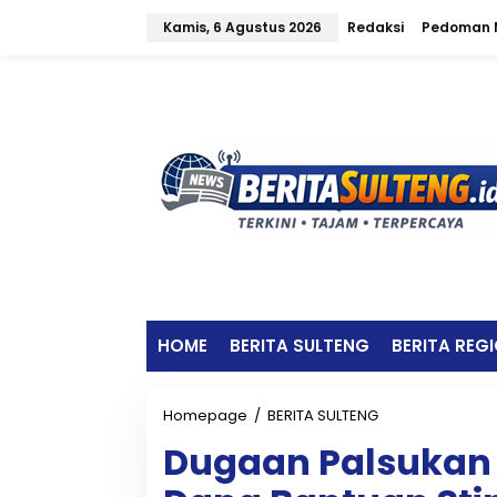
L
Kamis, 6 Agustus 2026
Redaksi
Pedoman M
e
w
a
t
i
k
e
k
o
n
t
e
n
HOME
BERITA SULTENG
BERITA REG
Homepage
/
BERITA SULTENG
D
u
Dugaan Palsukan
g
a