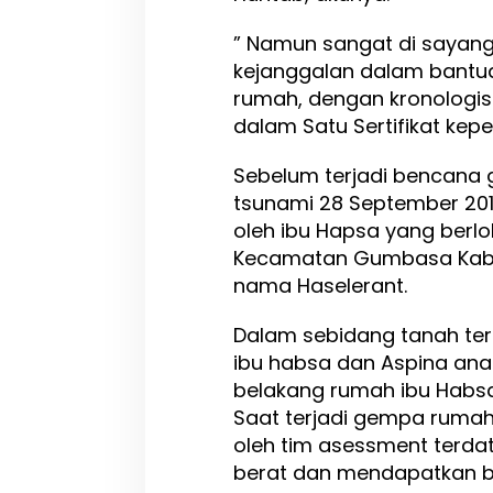
l
i
” Namun sangat di sayangk
I
kejanggalan dalam bantua
n
d
rumah, dengan kronologis
u
dalam Satu Sertifikat kepem
k
K
Sebelum terjadi bencana g
e
P
tsunami 28 September 2018
o
oleh ibu Hapsa yang berlok
l
Kecamatan Gumbasa Kabupa
r
e
nama Haselerant.
s
S
Dalam sebidang tanah te
i
ibu habsa dan Aspina ana
g
i
belakang rumah ibu Habsa
Saat terjadi gempa rumah
oleh tim asessment terda
berat dan mendapatkan ba