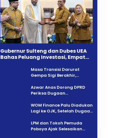
Gubernur Sulteng dan Dubes UEA
Bahas Peluang Investasi, Empat
Sektor Jadi Prioritas
Masa Transisi Darurat
Gempa Sigi Berakhir,
Pemprov Sulteng Fokus
Percepatan Pemulihan
Azwar Anas Dorong DPRD
Periksa Dugaan
Pelanggaran AMDAL di
Wilayah Tambang PT CPM
‎WOM Finance Palu Diadukan
Lagi ke OJK, Setelah Dugaan
Pelelangan Kini Penarikan
Kendaraan Dipersoalkan ‎
LPM dan Tokoh Pemuda
Poboya Ajak Selesaikan
Perselisihan Dua Jurnalis