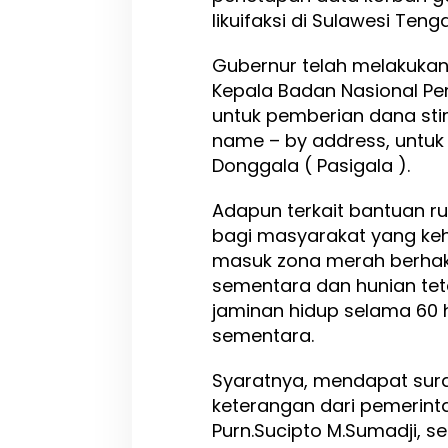
i
likuifaksi di Sulawesi Teng
m
a
Gubernur telah melakuka
D
a
Kepala Badan Nasional P
n
untuk pemberian dana sti
a
name – by address, untuk w
B
Donggala ( Pasigala ).
a
n
t
Adapun terkait bantuan ru
u
bagi masyarakat yang keh
a
masuk zona merah berha
n
S
sementara dan hunian te
t
jaminan hidup selama 60 
i
sementara.
m
u
l
Syaratnya, mendapat sura
a
keterangan dari pemerint
n
Purn.Sucipto M.Sumadji, s
,
L