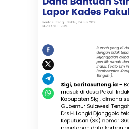
Dana Bantuan Sti
a
n
Lapor Kades Pakuli
P
a
Beritasulteng
Sabtu, 24 Juli 2021
l
BERITA SULTENG
s
u
k
a
Rumah yang di d
n
dengan tidak tepa
D
kejanggalan akiba
a
pemilik rumah den
t
Induk, ( Foto.Tim 
Pemberantas Korups
a
Tengah ).
W
a
Sigi, beritasulteng.id
– B
r
masuk di desa Pakuli In
g
Kabupaten Sigi, dimana 
a
P
Gubernur Sulawesi Tengah
e
Drs.H. Longki Djanggola t
n
Keputusan (SK) nomor 36
e
r
penetapan data korban g