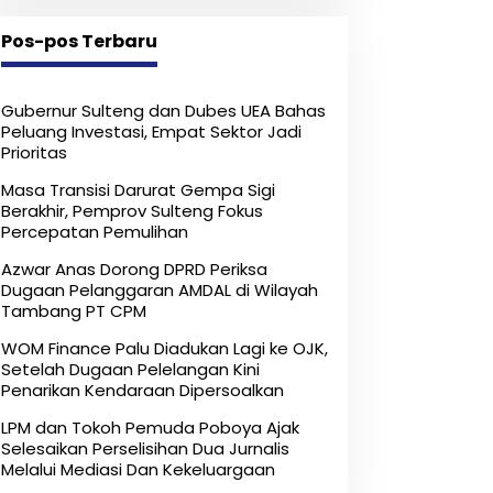
Melalui Mediasi Dan
Kekeluargaan
Pos-pos Terbaru
Gubernur Sulteng dan Dubes UEA Bahas
Peluang Investasi, Empat Sektor Jadi
Prioritas
Masa Transisi Darurat Gempa Sigi
Berakhir, Pemprov Sulteng Fokus
Percepatan Pemulihan
Azwar Anas Dorong DPRD Periksa
Dugaan Pelanggaran AMDAL di Wilayah
Tambang PT CPM
‎WOM Finance Palu Diadukan Lagi ke OJK,
Setelah Dugaan Pelelangan Kini
Penarikan Kendaraan Dipersoalkan ‎
LPM dan Tokoh Pemuda Poboya Ajak
Selesaikan Perselisihan Dua Jurnalis
Melalui Mediasi Dan Kekeluargaan