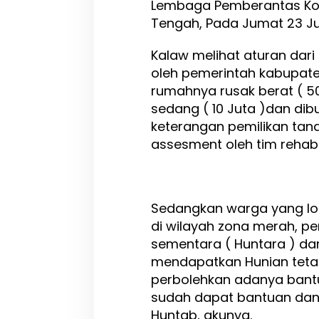
Lembaga Pemberantas Korup
P
Tengah, Pada Jumat 23 Jul
K
S
Kalaw melihat aturan dari 
u
l
oleh pemerintah kabupat
t
rumahnya rusak berat ( 50
e
sedang ( 10 Juta )dan dib
n
g
keterangan pemilikan tanah
L
assesment oleh tim rehab
a
p
o
r
K
Sedangkan warga yang l
a
di wilayah zona merah, p
d
sementara ( Huntara ) da
e
s
mendapatkan Hunian tetap 
P
perbolehkan adanya bant
a
sudah dapat bantuan dana
k
u
Huntab, akunya.