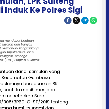
mulan, LPK Sulteng
 Induk Ke Polres Sigi
uga mendapat bantuan
t sasaran dan banyak
t permainan Kongkalikong
gan kepala desa Pakuli
investigasi Lembaga
i ( LPK ) Propinsi Sulawesi
antuan dana stimulan yang
duk Kecamatan Gumbasa
sebelumnya berdasarkan SK
, saat itu masih menjabat
elah menetapkan Surat
0/006/BPBD-G-ST/2019 tentang
empa bumi, tsunami dan