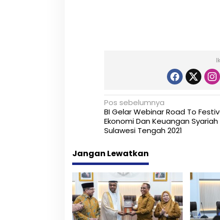
I
N
Pos sebelumnya
BI Gelar Webinar Road To Festiv
a
Ekonomi Dan Keuangan Syariah
Sulawesi Tengah 2021
v
i
Jangan Lewatkan
g
a
s
i