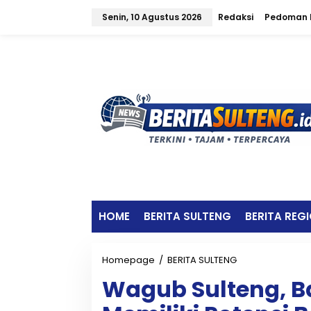
L
Senin, 10 Agustus 2026
Redaksi
Pedoman M
e
w
a
t
i
k
e
k
o
n
t
e
n
HOME
BERITA SULTENG
BERITA REG
Homepage
/
BERITA SULTENG
W
a
Wagub Sulteng, B
g
u