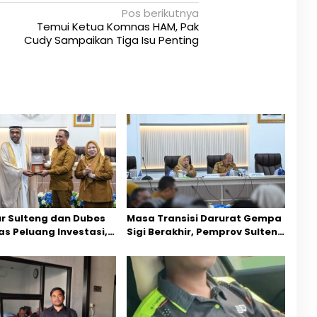
Pos berikutnya
Temui Ketua Komnas HAM, Pak
Cudy Sampaikan Tiga Isu Penting
r Sulteng dan Dubes
Masa Transisi Darurat Gempa
s Peluang Investasi,
Sigi Berakhir, Pemprov Sulteng
ktor Jadi Prioritas
Fokus Percepatan Pemulihan