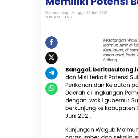
Memiliki Potensi B
b
S
u
Beritasulteng
Minggu, 27 Juni 2021
BERITA SULTENG
l
t
e
n
Kedatangan Wakil
g
Ma’mun Amir di K
,
Kepulauan, di sa
B
tarian adat, Pada 
a
Sulteng.
n
Banggai, beritasulteng.i
g
dan Misi terkait Potensi S
g
a
Perikanan dan Kelautan p
i
Daerah di lingkungan Pem
K
dengan, wakil gubernur S
e
p
berkunjung ke kabupaten 
u
Juni 2021.
l
a
Kunjungan Wagub Ma’mun 
u
a
narasumber dan sekaligu