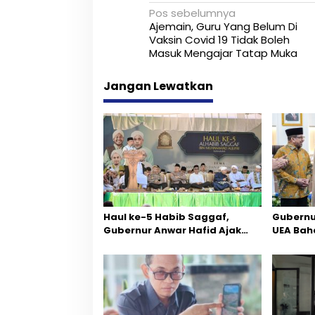
N
Pos sebelumnya
Ajemain, Guru Yang Belum Di
a
Vaksin Covid 19 Tidak Boleh
Masuk Mengajar Tatap Muka
v
i
Jangan Lewatkan
g
a
s
i
p
Haul ke-5 Habib Saggaf,
Gubernu
o
Gubernur Anwar Hafid Ajak
UEA Baha
s
Teladani Warisan Ilmu dan
Empat Se
Pendidikan