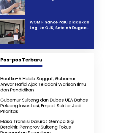
Pelanggaran AMDAL di
Wilayah Tambang PT CPM
‎WOM Finance Palu Diadukan
Lagi ke OJK, Setelah Dugaan
Pelelangan Kini Penarikan
Kendaraan Dipersoalkan ‎
Pos-pos Terbaru
Haul ke-5 Habib Saggaf, Gubernur
Anwar Hafid Ajak Teladani Warisan Ilmu
dan Pendidikan
Gubernur Sulteng dan Dubes UEA Bahas
Peluang Investasi, Empat Sektor Jadi
Prioritas
Masa Transisi Darurat Gempa Sigi
Berakhir, Pemprov Sulteng Fokus
Percepatan Pemulihan