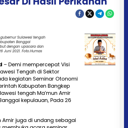
esar Di Hasil Perikanan
 gubernur Sulawesi tengah
abupaten Banggai
mbut dengan upacara dan
26 Juni 2021. Foto.Humas
d
– Demi mempercepat Visi
ulawesi Tengah di Sektor
ada kegiatan Seminar Otonomi
erintah Kabupaten Bangkep
ulawesi tengah Ma’mun Amir
Banggai kepulauan, Pada 26
Amir juga di undang sebagai
s membuka acara seminar