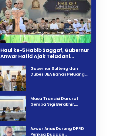
Haul ke-5 Habib Saggaf, Gubernur
Anwar Hafid Ajak Teladani
Warisan Ilmu dan Pendidikan
Gubernur Sulteng dan
Dubes UEA Bahas Peluang
Investasi, Empat Sektor Jadi
Prioritas
Masa Transisi Darurat
Gempa Sigi Berakhir,
Pemprov Sulteng Fokus
Percepatan Pemulihan
Azwar Anas Dorong DPRD
Periksa Dugaan