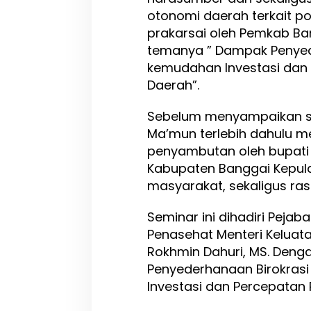
n
otonomi daerah terkait po
M
prakarsai oleh Pemkab Ba
e
m
temanya ” Dampak Penyed
i
kemudahan Investasi da
l
Daerah”.
i
k
i
Sebelum menyampaikan s
P
Ma’mun terlebih dahulu m
o
penyambutan oleh bupati
t
e
Kabupaten Banggai Kepula
n
masyarakat, sekaligus ra
s
i
Seminar ini dihadiri Pejab
B
e
Penasehat Menteri Keluatan 
s
Rokhmin Dahuri, MS. Den
a
Penyederhanaan Birokras
r
Investasi dan Percepata
D
i
H