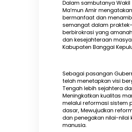
Dalam sambutanya Wakil 
a
Ma’mun Amir mengatakan k
s
bermanfaat dan menamba
i
l
semangat dalam praktek-
P
berbirokrasi yang aman
e
dan kesejahteraan masyar
r
i
Kabupaten Banggai Kepul
k
a
n
a
Sebagai pasangan Gubern
n
telah menetapkan visi be
Tengah lebih sejahtera da
Meningkatkan kualitas man
melalui reformasi sistem
dasar, Mewujudkan reform
dan penegakan nilai-nila
manusia.