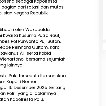
 Rosena sebagai Kapolresta
di bagian dari rotasi dan mutasi
olisian Negara Republik
dihadiri oleh Wakapolda
lmi Kwarta Kusuma Putra Rauf,
bes Pol Purwanto Puji Sutan,
eppe Reinhard Gultom, Karo
avianus Ali, serta Kabid
Wienartono, bersama sejumlah
ng lainnya.
esta Palu tersebut dilaksanakan
am Kapolri Nomor:
nggal 15 Desember 2025 tentang
gan Polri, yang di dalamnya
tan Kapolresta Palu.