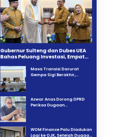
Gubernur Sulteng dan Dubes UEA
Bahas Peluang Investasi, Empat
Sektor Jadi Prioritas
Masa Transisi Darurat
Gempa Sigi Berakhir,
Pemprov Sulteng Fokus
Percepatan Pemulihan
Azwar Anas Dorong DPRD
Periksa Dugaan
Pelanggaran AMDAL di
Wilayah Tambang PT CPM
‎WOM Finance Palu Diadukan
Lagi ke OJK, Setelah Dugaan