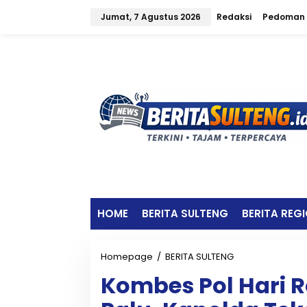
L
Jumat, 7 Agustus 2026
Redaksi
Pedoman 
e
w
a
t
i
k
e
k
o
n
t
e
n
HOME
BERITA SULTENG
BERITA REG
Homepage
/
BERITA SULTENG
K
o
Kombes Pol Hari 
m
b