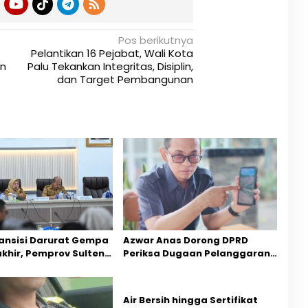
Pos berikutnya
Pelantikan 16 Pejabat, Wali Kota
an
Palu Tekankan Integritas, Disiplin,
dan Target Pembangunan
ansisi Darurat Gempa
Azwar Anas Dorong DPRD
akhir, Pemprov Sulteng
Periksa Dugaan Pelanggaran
ercepatan Pemulihan
AMDAL di Wilayah Tambang PT
CPM
Air Bersih hingga Sertifikat