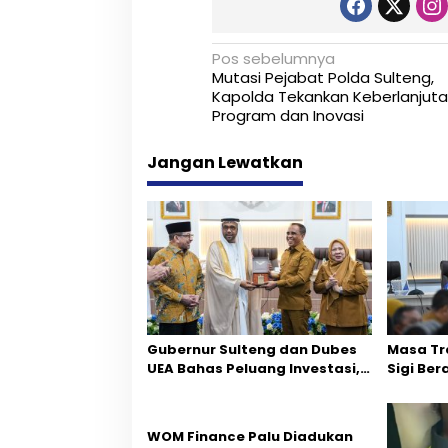
N
Pos sebelumnya
Mutasi Pejabat Polda Sulteng,
a
Kapolda Tekankan Keberlanjut
Program dan Inovasi
v
i
Jangan Lewatkan
g
a
s
i
p
Gubernur Sulteng dan Dubes
Masa Tr
o
UEA Bahas Peluang Investasi,
Sigi Ber
s
Empat Sektor Jadi Prioritas
Fokus P
‎WOM Finance Palu Diadukan