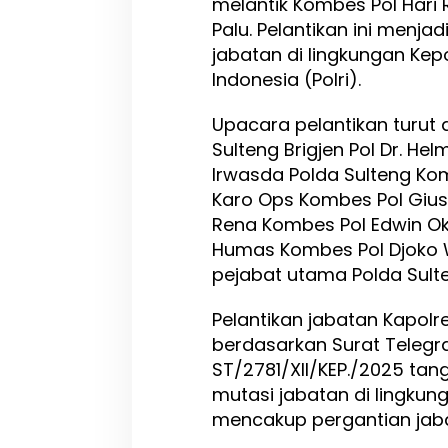
melantik Kombes Pol Hari
a
Palu. Pelantikan ini menja
n
jabatan di lingkungan Kep
P
e
Indonesia (Polri).
n
g
Upacara pelantikan turut 
u
Sulteng Brigjen Pol Dr. He
a
t
Irwasda Polda Sulteng Kom
a
Karo Ops Kombes Pol Gius
n
Rena Kombes Pol Edwin Okt
P
e
Humas Kombes Pol Djoko 
l
pejabat utama Polda Sulte
a
y
Pelantikan jabatan Kapolr
a
n
berdasarkan Surat Telegr
a
ST/2781/XII/KEP./2025 ta
n
mutasi jabatan di lingkun
P
mencakup pergantian jaba
u
b