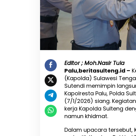
l
r
e
s
t
a
P
a
l
u
,
Editor ; Moh.Nasir Tula
K
Palu,beritasulteng.id –
Ke
a
(Kapolda) Sulawesi Tengah 
p
o
Sutendi memimpin langsu
l
Kapolresta Palu, Polda Su
d
(7/1/2026) siang. Kegiata
a
T
kerja Kapolda Sulteng d
e
namun khidmat.
k
a
Dalam upacara tersebut, 
n
k