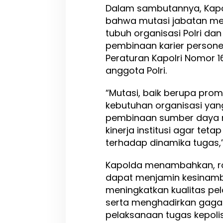
l
Dalam sambutannya, Kap
i
bahwa mutasi jabatan me
k
tubuh organisasi Polri da
pembinaan karier persone
Peraturan Kapolri Nomor 1
anggota Polri.
“Mutasi, baik berupa pro
kebutuhan organisasi yan
pembinaan sumber daya m
kinerja institusi agar teta
terhadap dinamika tugas,”
Kapolda menambahkan, ro
dapat menjamin kesinamb
meningkatkan kualitas pe
serta menghadirkan gaga
pelaksanaan tugas kepolis