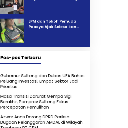
Pelelangan Kini Penarikan
Kendaraan Dipersoalkan ‎
LPM dan Tokoh Pemuda
Poboya Ajak Selesaikan
Perselisihan Dua Jurnalis
Melalui Mediasi Dan
Kekeluargaan
Pos-pos Terbaru
Gubernur Sulteng dan Dubes UEA Bahas
Peluang Investasi, Empat Sektor Jadi
Prioritas
Masa Transisi Darurat Gempa Sigi
Berakhir, Pemprov Sulteng Fokus
Percepatan Pemulihan
Azwar Anas Dorong DPRD Periksa
Dugaan Pelanggaran AMDAL di Wilayah
Tambang PT CPM