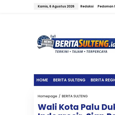
L
Kamis, 6 Agustus 2026
Redaksi
Pedoman M
e
w
a
t
i
k
e
k
o
n
t
e
n
HOME
BERITA SULTENG
BERITA REG
Homepage
/
BERITA SULTENG
W
a
Wali Kota Palu D
l
i