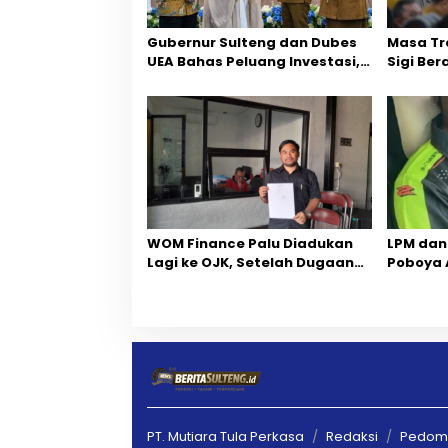
p
Gubernur Sulteng dan Dubes
Masa Tr
o
UEA Bahas Peluang Investasi,
Sigi Ber
s
Empat Sektor Jadi Prioritas
Fokus P
‎WOM Finance Palu Diadukan
LPM dan
Lagi ke OJK, Setelah Dugaan
Poboya 
Pelelangan Kini Penarikan
Perselis
Kendaraan Dipersoalkan ‎
Melalui 
Kekelua
PT. Mutiara Tula Perkasa
Redaksi
Pedoma