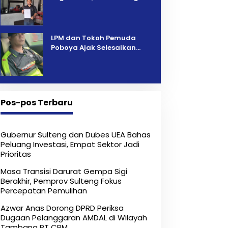
Pelelangan Kini Penarikan
Kendaraan Dipersoalkan ‎
LPM dan Tokoh Pemuda
Poboya Ajak Selesaikan
Perselisihan Dua Jurnalis
Melalui Mediasi Dan
Kekeluargaan
Pos-pos Terbaru
Gubernur Sulteng dan Dubes UEA Bahas
Peluang Investasi, Empat Sektor Jadi
Prioritas
Masa Transisi Darurat Gempa Sigi
Berakhir, Pemprov Sulteng Fokus
Percepatan Pemulihan
Azwar Anas Dorong DPRD Periksa
Dugaan Pelanggaran AMDAL di Wilayah
Tambang PT CPM