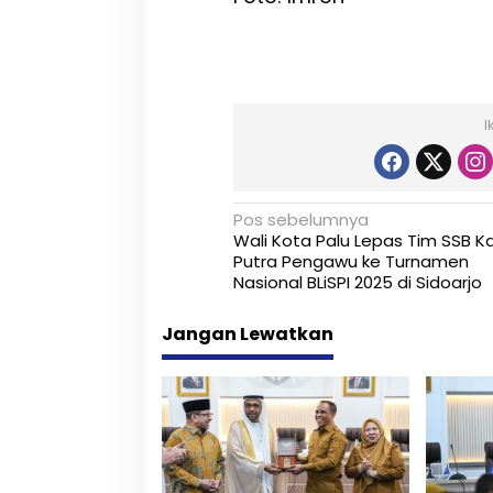
I
N
Pos sebelumnya
Wali Kota Palu Lepas Tim SSB Kai
a
Putra Pengawu ke Turnamen
Nasional BLiSPI 2025 di Sidoarjo
v
i
Jangan Lewatkan
g
a
s
i