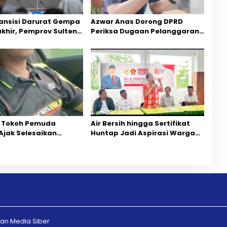
ansisi Darurat Gempa
Azwar Anas Dorong DPRD
akhir, Pemprov Sulteng
Periksa Dugaan Pelanggaran
ercepatan Pemulihan
AMDAL di Wilayah Tambang PT
CPM
 Tokoh Pemuda
Air Bersih hingga Sertifikat
Ajak Selesaikan
Huntap Jadi Aspirasi Warga
ihan Dua Jurnalis
Desa Bangga Saat Reses
Mediasi Dan
Longki Djanggola
rgaan
n Media Siber