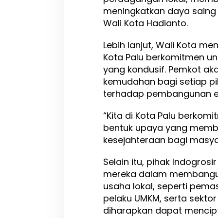
meningkatkan daya saing p
Wali Kota Hadianto.
Lebih lanjut, Wali Kota 
Kota Palu berkomitmen unt
yang kondusif. Pemkot ak
kemudahan bagi setiap pih
terhadap pembangunan e
“Kita di Kota Palu berko
bentuk upaya yang mem
kesejahteraan bagi masya
Selain itu, pihak Indogro
mereka dalam membangun
usaha lokal, seperti pem
pelaku UMKM, serta sektor l
diharapkan dapat mencipt