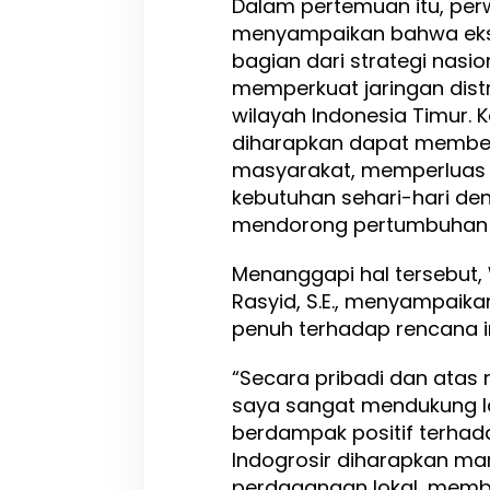
Dalam pertemuan itu, perw
n
menyampaikan bahwa eksp
o
bagian dari strategi nas
m
i
memperkuat jaringan distr
L
wilayah Indonesia Timur. 
o
diharapkan dapat member
k
a
masyarakat, memperluas 
l
kebutuhan sehari-hari den
mendorong pertumbuhan s
Menanggapi hal tersebut, 
Rasyid, S.E., menyampaik
penuh terhadap rencana in
“Secara pribadi dan atas
saya sangat mendukung l
berdampak positif terhad
Indogrosir diharapkan m
perdagangan lokal, membu