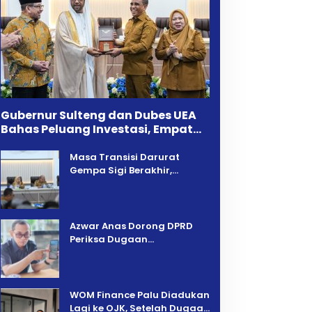
Gubernur Sulteng dan Dubes UEA
Bahas Peluang Investasi, Empat
Sektor Jadi Prioritas
Masa Transisi Darurat
Gempa Sigi Berakhir,
Pemprov Sulteng Fokus
Percepatan Pemulihan
Azwar Anas Dorong DPRD
Periksa Dugaan
Pelanggaran AMDAL di
Wilayah Tambang PT CPM
‎WOM Finance Palu Diadukan
Lagi ke OJK, Setelah Dugaan