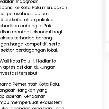
akilan Indogrosir
ansi ke Kota Palu merupakan
ional perusahaan dalam
ibusi kebutuhan pokok di
Kehadiran cabang di Palu
ikan manfaat ekonomi bagi
akses terhadap barang
gan harga kompetitif, serta
ektor perdagangan lokal.
Wali Kota Palu H. Hadianto
an apresiasi dan dukungan
vestasi tersebut.
 nama Pemerintah Kota Palu,
angkah-langkah yang
ap daerah. Kehadiran
ampu memperkuat ekosistem
ka lapangan kerja baru, dan