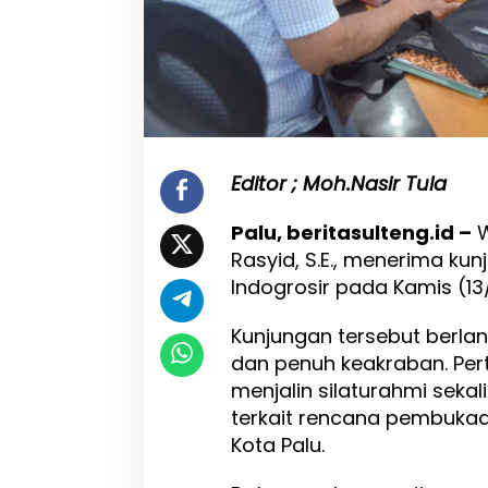
n
d
o
g
r
o
s
i
r
Editor ; Moh.Nasir Tula
,
S
Palu, beritasulteng.id –
W
i
Rasyid, S.E., menerima k
a
p
Indogrosir pada Kamis (13/
P
e
Kunjungan tersebut berl
r
dan penuh keakraban. Pert
k
u
menjalin silaturahmi seka
a
terkait rencana pembukaa
t
Kota Palu.
E
k
o