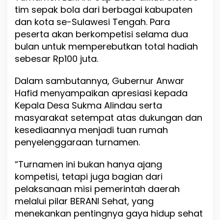
tim sepak bola dari berbagai kabupaten
y
a
dan kota se-Sulawesi Tengah. Para
S
peserta akan berkompetisi selama dua
p
bulan untuk memperebutkan total hadiah
o
r
sebesar Rp100 juta.
t
i
Dalam sambutannya, Gubernur Anwar
v
Hafid menyampaikan apresiasi kepada
i
t
Kepala Desa Sukma Alindau serta
a
masyarakat setempat atas dukungan dan
s
kesediaannya menjadi tuan rumah
d
a
penyelenggaraan turnamen.
n
U
“Turnamen ini bukan hanya ajang
M
kompetisi, tetapi juga bagian dari
K
M
pelaksanaan misi pemerintah daerah
L
melalui pilar BERANI Sehat, yang
o
menekankan pentingnya gaya hidup sehat
k