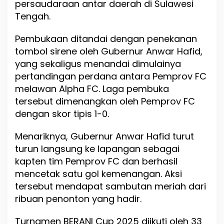
persaudaraan antar daerah di Sulawesi
w
a
Tengah.
r
H
Pembukaan ditandai dengan penekanan
a
tombol sirene oleh Gubernur Anwar Hafid,
f
i
yang sekaligus menandai dimulainya
d
pertandingan perdana antara Pemprov FC
T
melawan Alpha FC. Laga pembuka
e
tersebut dimenangkan oleh Pemprov FC
g
a
dengan skor tipis 1-0.
s
k
Menariknya, Gubernur Anwar Hafid turut
a
turun langsung ke lapangan sebagai
n
P
kapten tim Pemprov FC dan berhasil
e
mencetak satu gol kemenangan. Aksi
n
tersebut mendapat sambutan meriah dari
t
i
ribuan penonton yang hadir.
n
g
Turnamen BERANI Cup 2025 diikuti oleh 33
n