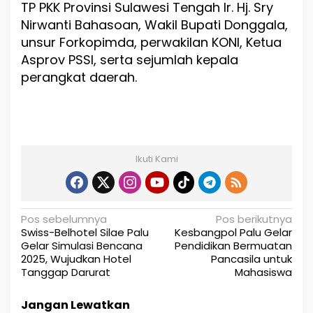
TP PKK Provinsi Sulawesi Tengah Ir. Hj. Sry
Nirwanti Bahasoan, Wakil Bupati Donggala,
unsur Forkopimda, perwakilan KONI, Ketua
Asprov PSSI, serta sejumlah kepala
perangkat daerah.
Ikuti Kami
N
Pos sebelumnya
Pos berikutnya
Swiss-Belhotel Silae Palu
Kesbangpol Palu Gelar
a
Gelar Simulasi Bencana
Pendidikan Bermuatan
2025, Wujudkan Hotel
Pancasila untuk
v
Tanggap Darurat
Mahasiswa
i
Jangan Lewatkan