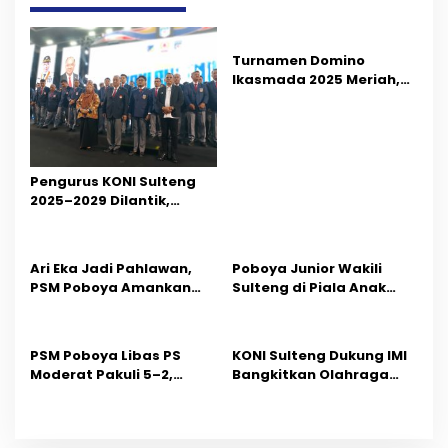
g
a
s
Turnamen Domino
Ikasmada 2025 Meriah,
i
Abdul Kadir Karding
Tanggung Biaya Juara ke
p
Event Nasional
o
Pengurus KONI Sulteng
s
2025–2029 Dilantik,
Targetkan Masuk 10
Besar PON 2028”
Ari Eka Jadi Pahlawan,
Poboya Junior Wakili
PSM Poboya Amankan
Sulteng di Piala Anak
Tiket Final Turnamen
Indonesia 2025
Kaka Baju Hitam
PSM Poboya Libas PS
KONI Sulteng Dukung IMI
Moderat Pakuli 5–2,
Bangkitkan Olahraga
Amankan Tiket ke
Otomotif Lewat Sulawesi
Semifinal Piala Kaka Baju
Cup Race 2025
Hitam