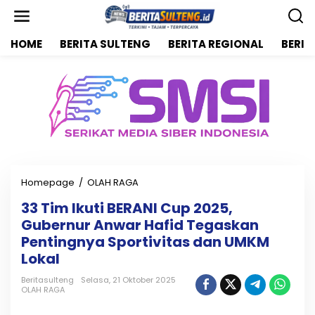
L
e
w
HOME
BERITA SULTENG
BERITA REGIONAL
BERIT
a
t
i
k
e
k
o
n
t
e
n
Homepage
/
OLAH RAGA
3
3
33 Tim Ikuti BERANI Cup 2025,
T
Gubernur Anwar Hafid Tegaskan
i
m
Pentingnya Sportivitas dan UMKM
I
Lokal
k
u
Beritasulteng
Selasa, 21 Oktober 2025
t
OLAH RAGA
i