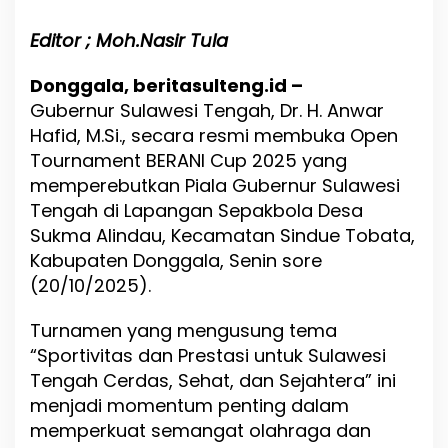
B
E
Editor ; Moh.Nasir Tula
R
A
N
Donggala, beritasulteng.id –
I
Gubernur Sulawesi Tengah, Dr. H. Anwar
C
Hafid, M.Si., secara resmi membuka Open
u
p
Tournament BERANI Cup 2025 yang
2
memperebutkan Piala Gubernur Sulawesi
0
Tengah di Lapangan Sepakbola Desa
2
5
Sukma Alindau, Kecamatan Sindue Tobata,
,
Kabupaten Donggala, Senin sore
G
(20/10/2025).
u
b
e
Turnamen yang mengusung tema
r
“Sportivitas dan Prestasi untuk Sulawesi
n
Tengah Cerdas, Sehat, dan Sejahtera” ini
u
r
menjadi momentum penting dalam
A
memperkuat semangat olahraga dan
n