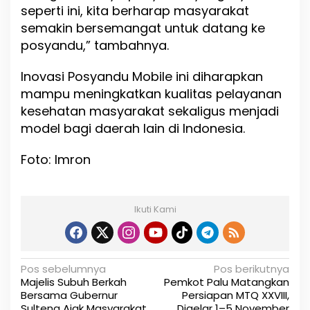
seperti ini, kita berharap masyarakat
semakin bersemangat untuk datang ke
posyandu,” tambahnya.
Inovasi Posyandu Mobile ini diharapkan
mampu meningkatkan kualitas pelayanan
kesehatan masyarakat sekaligus menjadi
model bagi daerah lain di Indonesia.
Foto: Imron
Ikuti Kami
N
Pos sebelumnya
Pos berikutnya
Majelis Subuh Berkah
Pemkot Palu Matangkan
a
Bersama Gubernur
Persiapan MTQ XXVIII,
Sulteng Ajak Masyarakat
Digelar 1–5 November