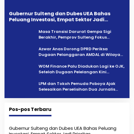
Gubernur Sulteng dan Dubes UEA Bahas
Peluang Investasi, Empat Sektor Jadi
Prioritas
Masa Transisi Darurat Gempa Sigi
Berakhir, Pemprov Sulteng Fokus
Percepatan Pemulihan
Azwar Anas Dorong DPRD Periksa
Dugaan Pelanggaran AMDAL di Wilayah
Tambang PT CPM
‎WOM Finance Palu Diadukan Lagi ke OJK,
Setelah Dugaan Pelelangan Kini
Penarikan Kendaraan Dipersoalkan ‎
LPM dan Tokoh Pemuda Poboya Ajak
Selesaikan Perselisihan Dua Jurnalis
Melalui Mediasi Dan Kekeluargaan
Pos-pos Terbaru
Gubernur Sulteng dan Dubes UEA Bahas Peluang
Investasi, Empat Sektor Jadi Prioritas