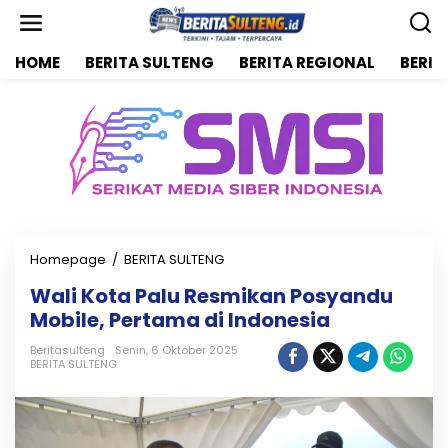
L
e
w
HOME
BERITA SULTENG
BERITA REGIONAL
BERIT
a
t
i
k
e
k
o
n
t
e
n
Homepage
/
BERITA SULTENG
W
a
Wali Kota Palu Resmikan Posyandu
l
Mobile, Pertama di Indonesia
i
K
Beritasulteng
Senin, 6 Oktober 2025
o
BERITA SULTENG
t
a
P
a