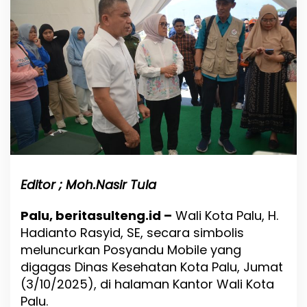
l
u
R
e
s
m
i
k
a
n
P
o
s
y
Editor ; Moh.Nasir Tula
a
n
d
Palu, beritasulteng.id –
Wali Kota Palu, H.
u
Hadianto Rasyid, SE, secara simbolis
M
meluncurkan Posyandu Mobile yang
o
b
digagas Dinas Kesehatan Kota Palu, Jumat
i
(3/10/2025), di halaman Kantor Wali Kota
l
Palu.
e