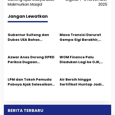
v
Makmurkan Masjid
2025
i
Jangan Lewatkan
g
a
s
Gubernur Sulteng dan
Masa Transisi Darurat
Dubes UEA Bahas
Gempa Sigi Berakhir,
i
Peluang Investasi, Empat
Pemprov Sulteng Fokus
Sektor Jadi Prioritas
Percepatan Pemulihan
p
Azwar Anas Dorong DPRD
‎WOM Finance Palu
o
Periksa Dugaan
Diadukan Lagi ke OJK,
Pelanggaran AMDAL di
Setelah Dugaan
s
Wilayah Tambang PT
Pelelangan Kini
CPM
Penarikan Kendaraan
LPM dan Tokoh Pemuda
Air Bersih hingga
Dipersoalkan ‎
Poboya Ajak Selesaikan
Sertifikat Huntap Jadi
Perselisihan Dua Jurnalis
Aspirasi Warga Desa
Melalui Mediasi Dan
Bangga Saat Reses
Kekeluargaan
Longki Djanggola
BERITA TERBARU