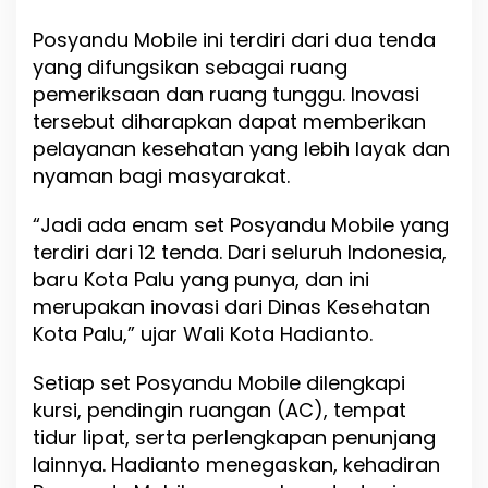
,
P
Posyandu Mobile ini terdiri dari dua tenda
e
yang difungsikan sebagai ruang
r
pemeriksaan dan ruang tunggu. Inovasi
t
a
tersebut diharapkan dapat memberikan
m
pelayanan kesehatan yang lebih layak dan
a
nyaman bagi masyarakat.
d
i
I
“Jadi ada enam set Posyandu Mobile yang
n
terdiri dari 12 tenda. Dari seluruh Indonesia,
d
baru Kota Palu yang punya, dan ini
o
n
merupakan inovasi dari Dinas Kesehatan
e
Kota Palu,” ujar Wali Kota Hadianto.
s
i
Setiap set Posyandu Mobile dilengkapi
a
kursi, pendingin ruangan (AC), tempat
tidur lipat, serta perlengkapan penunjang
lainnya. Hadianto menegaskan, kehadiran